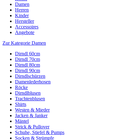
Damen
Herren
Kinder
Hersteller
Accessoires
Angebote
Zur Kategorie Damen
Dirndl 60cm
Dirndl 70cm
Dirndl 80cm
Dirndl 90cm
Dirndlschürzen
Damenlederhosen
Röcke
Dirndlblusen
Trachtenblusen
Shirts
Westen & Mieder
Jacken & Janker
Mäntel
Strick & Pullover
Schuhe, Stiefel & Pumps
Socken & Strümpfe