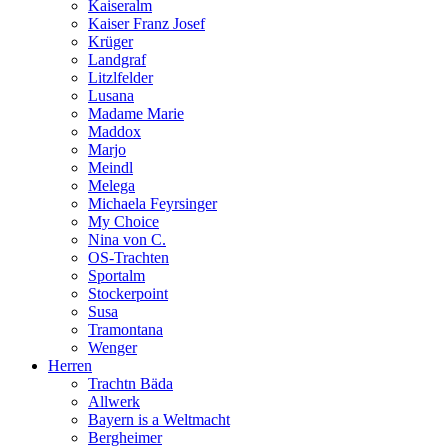
Kaiseralm
Kaiser Franz Josef
Krüger
Landgraf
Litzlfelder
Lusana
Madame Marie
Maddox
Marjo
Meindl
Melega
Michaela Feyrsinger
My Choice
Nina von C.
OS-Trachten
Sportalm
Stockerpoint
Susa
Tramontana
Wenger
Herren
Trachtn Bäda
Allwerk
Bayern is a Weltmacht
Bergheimer