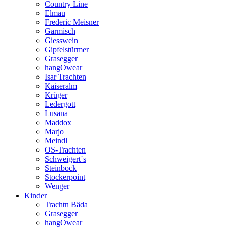
Country Line
Elmau
Frederic Meisner
Garmisch
Giesswein
Gipfelstürmer
Grasegger
hangOwear
Isar Trachten
Kaiseralm
Krüger
Ledergott
Lusana
Maddox
Marjo
Meindl
OS-Trachten
Schweigert´s
Steinbock
Stockerpoint
Wenger
Kinder
Trachtn Bäda
Grasegger
hangOwear