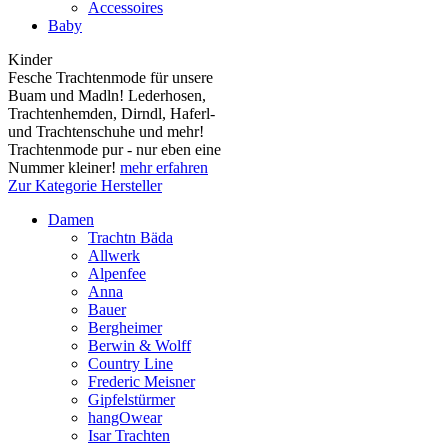
Accessoires
Baby
Kinder
Fesche Trachtenmode für unsere
Buam und Madln! Lederhosen,
Trachtenhemden, Dirndl, Haferl-
und Trachtenschuhe und mehr!
Trachtenmode pur - nur eben eine
Nummer kleiner!
mehr erfahren
Zur Kategorie Hersteller
Damen
Trachtn Bäda
Allwerk
Alpenfee
Anna
Bauer
Bergheimer
Berwin & Wolff
Country Line
Frederic Meisner
Gipfelstürmer
hangOwear
Isar Trachten