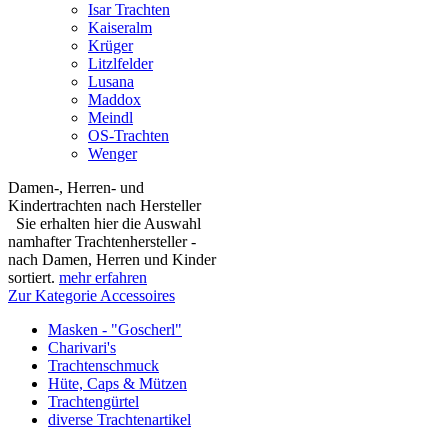
Isar Trachten
Kaiseralm
Krüger
Litzlfelder
Lusana
Maddox
Meindl
OS-Trachten
Wenger
Damen-, Herren- und
Kindertrachten nach Hersteller
Sie erhalten hier die Auswahl
namhafter Trachtenhersteller -
nach Damen, Herren und Kinder
sortiert.
mehr erfahren
Zur Kategorie Accessoires
Masken - "Goscherl"
Charivari's
Trachtenschmuck
Hüte, Caps & Mützen
Trachtengürtel
diverse Trachtenartikel