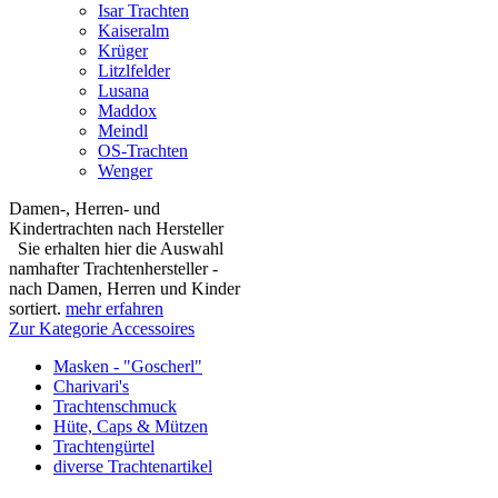
Isar Trachten
Kaiseralm
Krüger
Litzlfelder
Lusana
Maddox
Meindl
OS-Trachten
Wenger
Damen-, Herren- und
Kindertrachten nach Hersteller
Sie erhalten hier die Auswahl
namhafter Trachtenhersteller -
nach Damen, Herren und Kinder
sortiert.
mehr erfahren
Zur Kategorie Accessoires
Masken - "Goscherl"
Charivari's
Trachtenschmuck
Hüte, Caps & Mützen
Trachtengürtel
diverse Trachtenartikel