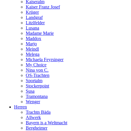
Kaiseralm
Kaiser Franz Josef
Krüger
Landgraf
Litzlfelder
Lusana
Madame Marie
Maddox
Marjo
Meindl
Melega
Michaela Feyrsinger
My Choice
Nina von C.
OS-Trachten
Sportalm
Stockerpoint
Susa
Tramontana
Wenger
Herren
Trachtn Bäda
Allwerk
Bayern is a Weltmacht
Bergheimer