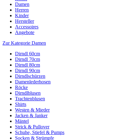
Damen
Herren
Kinder
Hersteller
Accessoires
Angebote
Zur Kategorie Damen
Dirndl 60cm
Dirndl 70cm
Dirndl 80cm
Dirndl 90cm
Dirndlschürzen
Damenlederhosen
Röcke
Dirndlblusen
Trachtenblusen
Shirts
Westen & Mieder
Jacken & Janker
Mäntel
Strick & Pullover
Schuhe, Stiefel & Pumps
Socken & Strümpfe