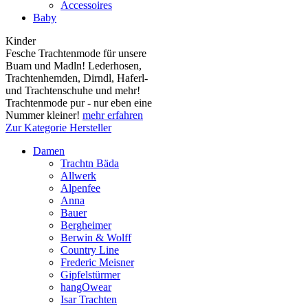
Accessoires
Baby
Kinder
Fesche Trachtenmode für unsere
Buam und Madln! Lederhosen,
Trachtenhemden, Dirndl, Haferl-
und Trachtenschuhe und mehr!
Trachtenmode pur - nur eben eine
Nummer kleiner!
mehr erfahren
Zur Kategorie Hersteller
Damen
Trachtn Bäda
Allwerk
Alpenfee
Anna
Bauer
Bergheimer
Berwin & Wolff
Country Line
Frederic Meisner
Gipfelstürmer
hangOwear
Isar Trachten