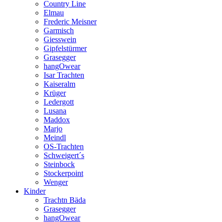
Country Line
Elmau
Frederic Meisner
Garmisch
Giesswein
Gipfelstürmer
Grasegger
hangOwear
Isar Trachten
Kaiseralm
Krüger
Ledergott
Lusana
Maddox
Marjo
Meindl
OS-Trachten
Schweigert´s
Steinbock
Stockerpoint
Wenger
Kinder
Trachtn Bäda
Grasegger
hangOwear