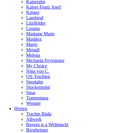
Kaiseralm
Kaiser Franz Josef
Krüger
Landgraf
Litzlfelder
Lusana
Madame Marie
Maddox
Marjo
Meindl
Melega
Michaela Feyrsinger
My Choice
Nina von C.
OS-Trachten
Sportalm
Stockerpoint
Susa
Tramontana
Wenger
Herren
Trachtn Bäda
Allwerk
Bayern is a Weltmacht
Bergheimer