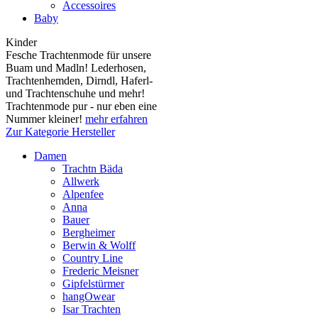
Accessoires
Baby
Kinder
Fesche Trachtenmode für unsere
Buam und Madln! Lederhosen,
Trachtenhemden, Dirndl, Haferl-
und Trachtenschuhe und mehr!
Trachtenmode pur - nur eben eine
Nummer kleiner!
mehr erfahren
Zur Kategorie Hersteller
Damen
Trachtn Bäda
Allwerk
Alpenfee
Anna
Bauer
Bergheimer
Berwin & Wolff
Country Line
Frederic Meisner
Gipfelstürmer
hangOwear
Isar Trachten