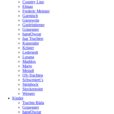
Country Line
Elmau
Frederic Meisner
Garmisch
Giesswein
Gipfelstürmer
Grasegger
hangOwear
Isar Trachten
Kaiseralm
Krüger
Ledergott
Lusana
Maddox
Marjo
Meindl
OS-Trachten
Schweigert´s
Steinbock
Stockerpoint
Wenger
Kinder
Trachtn Bäda
Grasegger
hangOwear