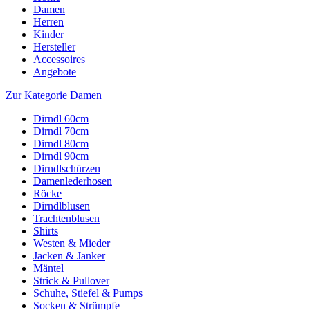
Damen
Herren
Kinder
Hersteller
Accessoires
Angebote
Zur Kategorie Damen
Dirndl 60cm
Dirndl 70cm
Dirndl 80cm
Dirndl 90cm
Dirndlschürzen
Damenlederhosen
Röcke
Dirndlblusen
Trachtenblusen
Shirts
Westen & Mieder
Jacken & Janker
Mäntel
Strick & Pullover
Schuhe, Stiefel & Pumps
Socken & Strümpfe