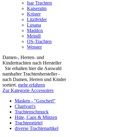
Isar Trachten
Kaiseralm
Krüger
Litzlfelder
Lusana
Maddox
Meindl
OS-Trachten
Wenger
Damen-, Herren- und
Kindertrachten nach Hersteller
Sie erhalten hier die Auswahl
namhafter Trachtenhersteller -
nach Damen, Herren und Kinder
sortiert.
mehr erfahren
Zur Kategorie Accessoires
Masken - "Goscherl"
Charivari's
Trachtenschmuck
Hüte, Caps & Mützen
Trachtengürtel
diverse Trachtenartikel