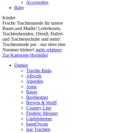
Accessoires
Baby
Kinder
Fesche Trachtenmode für unsere
Buam und Madln! Lederhosen,
Trachtenhemden, Dirndl, Haferl-
und Trachtenschuhe und mehr!
Trachtenmode pur - nur eben eine
Nummer kleiner!
mehr erfahren
Zur Kategorie Hersteller
Damen
Trachtn Bäda
Allwerk
Alpenfee
Anna
Bauer
Bergheimer
Berwin & Wolff
Country Line
Frederic Meisner
Gipfelstürmer
hangOwear
Isar Trachten