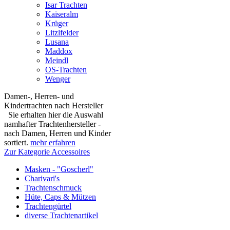
Isar Trachten
Kaiseralm
Krüger
Litzlfelder
Lusana
Maddox
Meindl
OS-Trachten
Wenger
Damen-, Herren- und
Kindertrachten nach Hersteller
Sie erhalten hier die Auswahl
namhafter Trachtenhersteller -
nach Damen, Herren und Kinder
sortiert.
mehr erfahren
Zur Kategorie Accessoires
Masken - "Goscherl"
Charivari's
Trachtenschmuck
Hüte, Caps & Mützen
Trachtengürtel
diverse Trachtenartikel