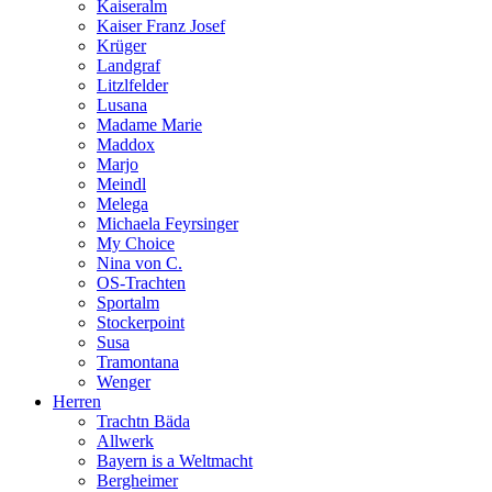
Kaiseralm
Kaiser Franz Josef
Krüger
Landgraf
Litzlfelder
Lusana
Madame Marie
Maddox
Marjo
Meindl
Melega
Michaela Feyrsinger
My Choice
Nina von C.
OS-Trachten
Sportalm
Stockerpoint
Susa
Tramontana
Wenger
Herren
Trachtn Bäda
Allwerk
Bayern is a Weltmacht
Bergheimer