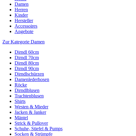
Damen
Herren
Kinder
Hersteller
Accessoires
Angebote
Zur Kategorie Damen
Dirndl 60cm
Dirndl 70cm
Dirndl 80cm
Dirndl 90cm
Dirndlschürzen
Damenlederhosen
Röcke
Dirndlblusen
Trachtenblusen
Shirts
Westen & Mieder
Jacken & Janker
Mäntel
Strick & Pullover
Schuhe, Stiefel & Pumps
Socken & Strümpfe