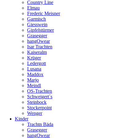
Country Line
Elmau
Frederic Meisner
Garmisch
Giesswein
Gipfelstürmer
Grasegger
hangOwear
Isar Trachten
Kaiseralm
Krüger
Ledergott
Lusana
Maddox
Marjo
Meindl
OS-Trachten
Schweigert´s
Steinbock
Stockerpoint
Wenger
Kinder
Trachtn Bäda
Grasegger
hangOwear