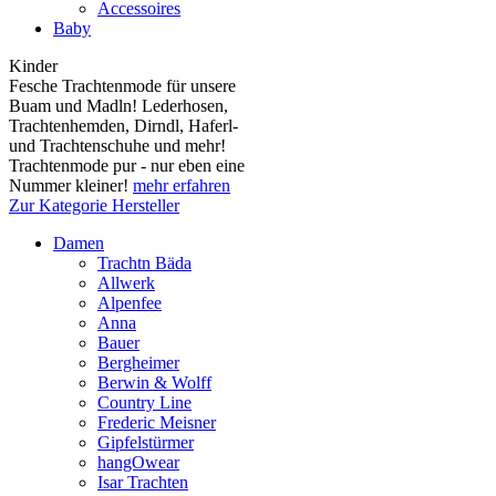
Accessoires
Baby
Kinder
Fesche Trachtenmode für unsere
Buam und Madln! Lederhosen,
Trachtenhemden, Dirndl, Haferl-
und Trachtenschuhe und mehr!
Trachtenmode pur - nur eben eine
Nummer kleiner!
mehr erfahren
Zur Kategorie Hersteller
Damen
Trachtn Bäda
Allwerk
Alpenfee
Anna
Bauer
Bergheimer
Berwin & Wolff
Country Line
Frederic Meisner
Gipfelstürmer
hangOwear
Isar Trachten