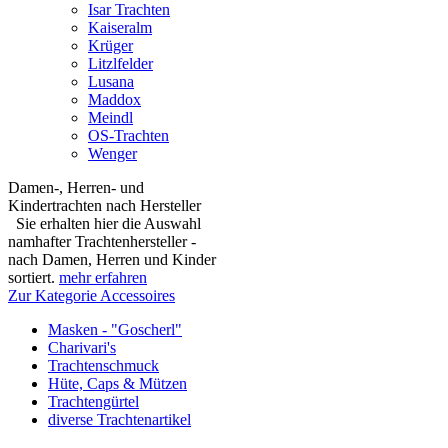
Isar Trachten
Kaiseralm
Krüger
Litzlfelder
Lusana
Maddox
Meindl
OS-Trachten
Wenger
Damen-, Herren- und
Kindertrachten nach Hersteller
Sie erhalten hier die Auswahl
namhafter Trachtenhersteller -
nach Damen, Herren und Kinder
sortiert.
mehr erfahren
Zur Kategorie Accessoires
Masken - "Goscherl"
Charivari's
Trachtenschmuck
Hüte, Caps & Mützen
Trachtengürtel
diverse Trachtenartikel