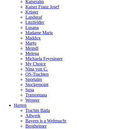
Kaiseralm
Kaiser Franz Josef
Krüger
Landgraf
Litzlfelder
Lusana
Madame Marie
Maddox
Marjo
Meindl
Melega
Michaela Feyrsinger
My Choice
Nina von C.
OS-Trachten
Sportalm
Stockerpoint
Susa
Tramontana
Wenger
Herren
Trachtn Bäda
Allwerk
Bayern is a Weltmacht
Bergheimer