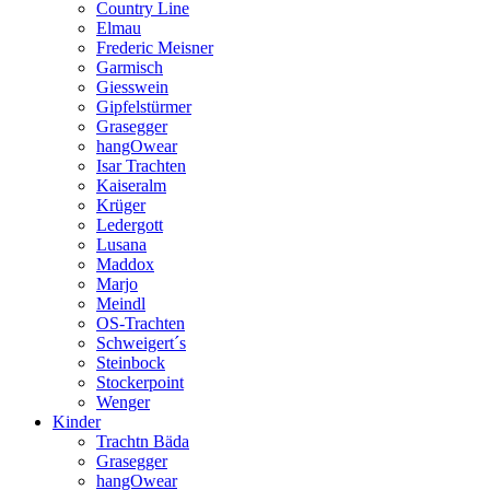
Country Line
Elmau
Frederic Meisner
Garmisch
Giesswein
Gipfelstürmer
Grasegger
hangOwear
Isar Trachten
Kaiseralm
Krüger
Ledergott
Lusana
Maddox
Marjo
Meindl
OS-Trachten
Schweigert´s
Steinbock
Stockerpoint
Wenger
Kinder
Trachtn Bäda
Grasegger
hangOwear