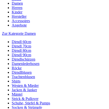
Damen
Herren
Kinder
Hersteller
Accessoires
Angebote
Zur Kategorie Damen
Dirndl 60cm
Dirndl 70cm
Dirndl 80cm
Dirndl 90cm
Dirndlschürzen
Damenlederhosen
Röcke
Dirndlblusen
Trachtenblusen
Shirts
Westen & Mieder
Jacken & Janker
Mäntel
Strick & Pullover
Schuhe, Stiefel & Pumps
Socken & Strümpfe