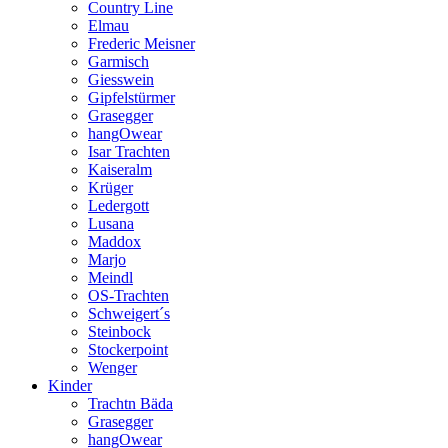
Country Line
Elmau
Frederic Meisner
Garmisch
Giesswein
Gipfelstürmer
Grasegger
hangOwear
Isar Trachten
Kaiseralm
Krüger
Ledergott
Lusana
Maddox
Marjo
Meindl
OS-Trachten
Schweigert´s
Steinbock
Stockerpoint
Wenger
Kinder
Trachtn Bäda
Grasegger
hangOwear