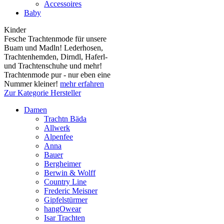
Accessoires
Baby
Kinder
Fesche Trachtenmode für unsere
Buam und Madln! Lederhosen,
Trachtenhemden, Dirndl, Haferl-
und Trachtenschuhe und mehr!
Trachtenmode pur - nur eben eine
Nummer kleiner!
mehr erfahren
Zur Kategorie Hersteller
Damen
Trachtn Bäda
Allwerk
Alpenfee
Anna
Bauer
Bergheimer
Berwin & Wolff
Country Line
Frederic Meisner
Gipfelstürmer
hangOwear
Isar Trachten