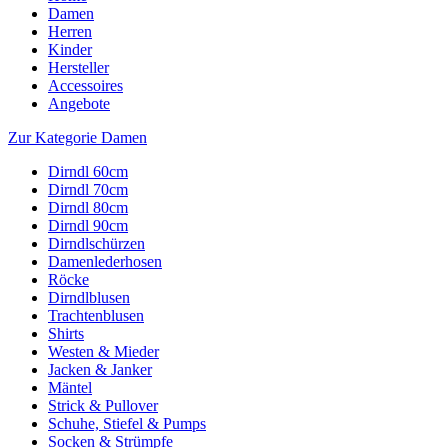
Damen
Herren
Kinder
Hersteller
Accessoires
Angebote
Zur Kategorie Damen
Dirndl 60cm
Dirndl 70cm
Dirndl 80cm
Dirndl 90cm
Dirndlschürzen
Damenlederhosen
Röcke
Dirndlblusen
Trachtenblusen
Shirts
Westen & Mieder
Jacken & Janker
Mäntel
Strick & Pullover
Schuhe, Stiefel & Pumps
Socken & Strümpfe