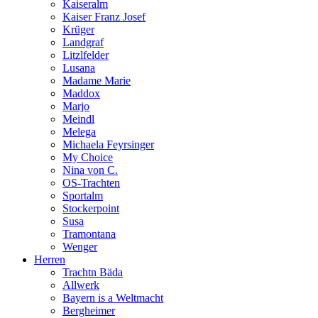
Kaiseralm
Kaiser Franz Josef
Krüger
Landgraf
Litzlfelder
Lusana
Madame Marie
Maddox
Marjo
Meindl
Melega
Michaela Feyrsinger
My Choice
Nina von C.
OS-Trachten
Sportalm
Stockerpoint
Susa
Tramontana
Wenger
Herren
Trachtn Bäda
Allwerk
Bayern is a Weltmacht
Bergheimer