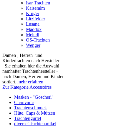
Isar Trachten
Kaiseralm
Krüger
Litzlfelder
Lusana
Maddox
Meindl
OS-Trachten
Wenger
Damen-, Herren- und
Kindertrachten nach Hersteller
Sie erhalten hier die Auswahl
namhafter Trachtenhersteller -
nach Damen, Herren und Kinder
sortiert.
mehr erfahren
Zur Kategorie Accessoires
Masken - "Goscherl"
Charivari's
Trachtenschmuck
Hüte, Caps & Mützen
Trachtengürtel
diverse Trachtenartikel