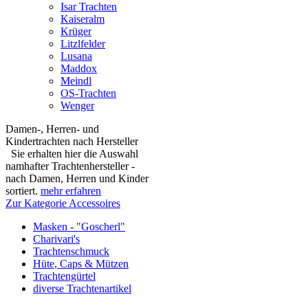
Isar Trachten
Kaiseralm
Krüger
Litzlfelder
Lusana
Maddox
Meindl
OS-Trachten
Wenger
Damen-, Herren- und
Kindertrachten nach Hersteller
Sie erhalten hier die Auswahl
namhafter Trachtenhersteller -
nach Damen, Herren und Kinder
sortiert.
mehr erfahren
Zur Kategorie Accessoires
Masken - "Goscherl"
Charivari's
Trachtenschmuck
Hüte, Caps & Mützen
Trachtengürtel
diverse Trachtenartikel