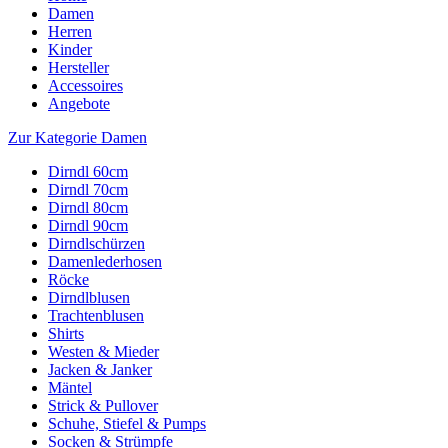
Damen
Herren
Kinder
Hersteller
Accessoires
Angebote
Zur Kategorie Damen
Dirndl 60cm
Dirndl 70cm
Dirndl 80cm
Dirndl 90cm
Dirndlschürzen
Damenlederhosen
Röcke
Dirndlblusen
Trachtenblusen
Shirts
Westen & Mieder
Jacken & Janker
Mäntel
Strick & Pullover
Schuhe, Stiefel & Pumps
Socken & Strümpfe