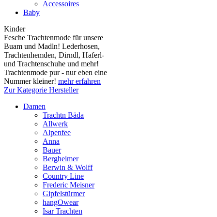
Accessoires
Baby
Kinder
Fesche Trachtenmode für unsere
Buam und Madln! Lederhosen,
Trachtenhemden, Dirndl, Haferl-
und Trachtenschuhe und mehr!
Trachtenmode pur - nur eben eine
Nummer kleiner!
mehr erfahren
Zur Kategorie Hersteller
Damen
Trachtn Bäda
Allwerk
Alpenfee
Anna
Bauer
Bergheimer
Berwin & Wolff
Country Line
Frederic Meisner
Gipfelstürmer
hangOwear
Isar Trachten