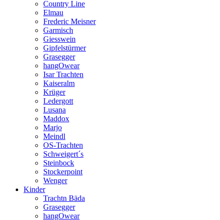
Country Line
Elmau
Frederic Meisner
Garmisch
Giesswein
Gipfelstürmer
Grasegger
hangOwear
Isar Trachten
Kaiseralm
Krüger
Ledergott
Lusana
Maddox
Marjo
Meindl
OS-Trachten
Schweigert´s
Steinbock
Stockerpoint
Wenger
Kinder
Trachtn Bäda
Grasegger
hangOwear