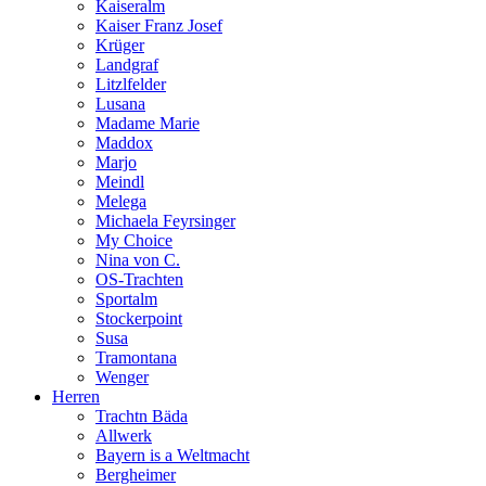
Kaiseralm
Kaiser Franz Josef
Krüger
Landgraf
Litzlfelder
Lusana
Madame Marie
Maddox
Marjo
Meindl
Melega
Michaela Feyrsinger
My Choice
Nina von C.
OS-Trachten
Sportalm
Stockerpoint
Susa
Tramontana
Wenger
Herren
Trachtn Bäda
Allwerk
Bayern is a Weltmacht
Bergheimer