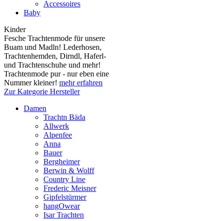
Accessoires
Baby
Kinder
Fesche Trachtenmode für unsere
Buam und Madln! Lederhosen,
Trachtenhemden, Dirndl, Haferl-
und Trachtenschuhe und mehr!
Trachtenmode pur - nur eben eine
Nummer kleiner!
mehr erfahren
Zur Kategorie Hersteller
Damen
Trachtn Bäda
Allwerk
Alpenfee
Anna
Bauer
Bergheimer
Berwin & Wolff
Country Line
Frederic Meisner
Gipfelstürmer
hangOwear
Isar Trachten