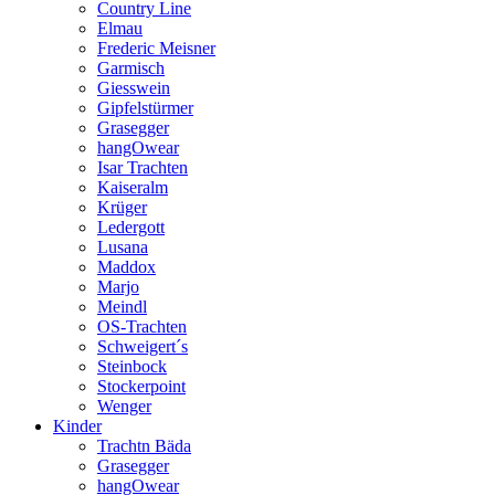
Country Line
Elmau
Frederic Meisner
Garmisch
Giesswein
Gipfelstürmer
Grasegger
hangOwear
Isar Trachten
Kaiseralm
Krüger
Ledergott
Lusana
Maddox
Marjo
Meindl
OS-Trachten
Schweigert´s
Steinbock
Stockerpoint
Wenger
Kinder
Trachtn Bäda
Grasegger
hangOwear