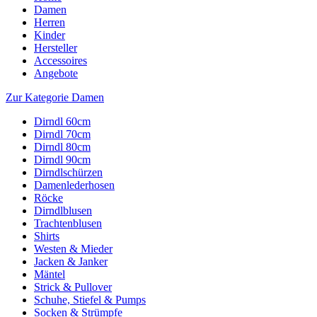
Damen
Herren
Kinder
Hersteller
Accessoires
Angebote
Zur Kategorie Damen
Dirndl 60cm
Dirndl 70cm
Dirndl 80cm
Dirndl 90cm
Dirndlschürzen
Damenlederhosen
Röcke
Dirndlblusen
Trachtenblusen
Shirts
Westen & Mieder
Jacken & Janker
Mäntel
Strick & Pullover
Schuhe, Stiefel & Pumps
Socken & Strümpfe