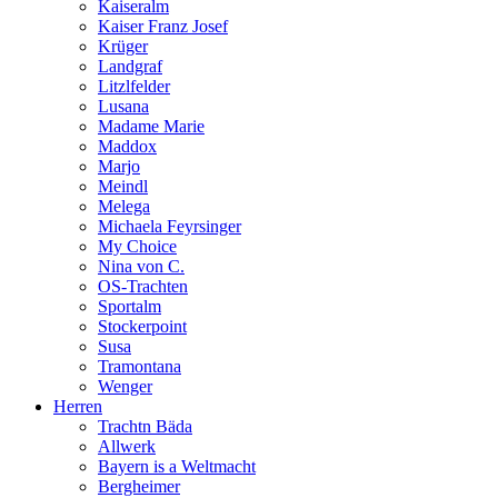
Kaiseralm
Kaiser Franz Josef
Krüger
Landgraf
Litzlfelder
Lusana
Madame Marie
Maddox
Marjo
Meindl
Melega
Michaela Feyrsinger
My Choice
Nina von C.
OS-Trachten
Sportalm
Stockerpoint
Susa
Tramontana
Wenger
Herren
Trachtn Bäda
Allwerk
Bayern is a Weltmacht
Bergheimer