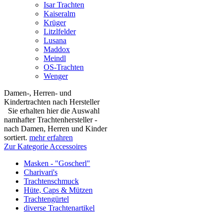
Isar Trachten
Kaiseralm
Krüger
Litzlfelder
Lusana
Maddox
Meindl
OS-Trachten
Wenger
Damen-, Herren- und
Kindertrachten nach Hersteller
Sie erhalten hier die Auswahl
namhafter Trachtenhersteller -
nach Damen, Herren und Kinder
sortiert.
mehr erfahren
Zur Kategorie Accessoires
Masken - "Goscherl"
Charivari's
Trachtenschmuck
Hüte, Caps & Mützen
Trachtengürtel
diverse Trachtenartikel