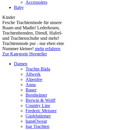
Accessoires
Baby
Kinder
Fesche Trachtenmode für unsere
Buam und Madln! Lederhosen,
Trachtenhemden, Dirndl, Haferl-
und Trachtenschuhe und mehr!
Trachtenmode pur - nur eben eine
Nummer kleiner!
mehr erfahren
Zur Kategorie Hersteller
Damen
Trachtn Bäda
Allwerk
Alpenfee
Anna
Bauer
Bergheimer
Berwin & Wolff
Country Line
Frederic Meisner
Gipfelstürmer
hangOwear
Isar Trachten