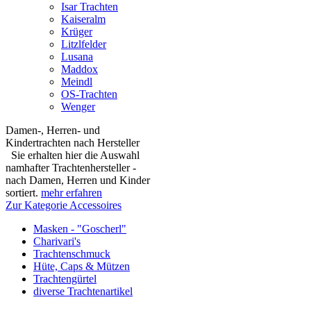
Isar Trachten
Kaiseralm
Krüger
Litzlfelder
Lusana
Maddox
Meindl
OS-Trachten
Wenger
Damen-, Herren- und
Kindertrachten nach Hersteller
Sie erhalten hier die Auswahl
namhafter Trachtenhersteller -
nach Damen, Herren und Kinder
sortiert.
mehr erfahren
Zur Kategorie Accessoires
Masken - "Goscherl"
Charivari's
Trachtenschmuck
Hüte, Caps & Mützen
Trachtengürtel
diverse Trachtenartikel