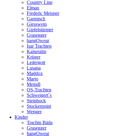
Country Line
Elmau
Frederic Meisner
Garmisch
Giesswein
Gipfelstürmer
Grasegger
hangOwear
Isar Trachten
Kaiseralm
Krüger
Ledergott
Lusana
Maddox
Marjo
Meindl
OS-Trachten
Schweigert´s
Steinbock
Stockerpoint
Wenger
Kinder
Trachtn Bäda
Grasegger
hangOwear