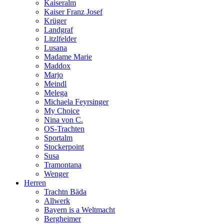
Kaiseralm
Kaiser Franz Josef
Krüger
Landgraf
Litzlfelder
Lusana
Madame Marie
Maddox
Marjo
Meindl
Melega
Michaela Feyrsinger
My Choice
Nina von C.
OS-Trachten
Sportalm
Stockerpoint
Susa
Tramontana
Wenger
Herren
Trachtn Bäda
Allwerk
Bayern is a Weltmacht
Bergheimer