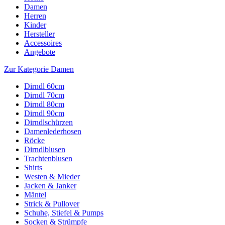
Damen
Herren
Kinder
Hersteller
Accessoires
Angebote
Zur Kategorie Damen
Dirndl 60cm
Dirndl 70cm
Dirndl 80cm
Dirndl 90cm
Dirndlschürzen
Damenlederhosen
Röcke
Dirndlblusen
Trachtenblusen
Shirts
Westen & Mieder
Jacken & Janker
Mäntel
Strick & Pullover
Schuhe, Stiefel & Pumps
Socken & Strümpfe