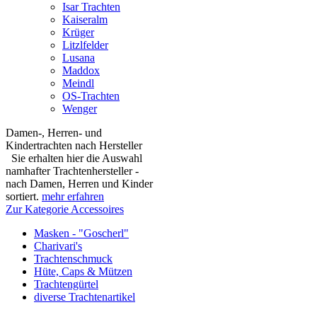
Isar Trachten
Kaiseralm
Krüger
Litzlfelder
Lusana
Maddox
Meindl
OS-Trachten
Wenger
Damen-, Herren- und
Kindertrachten nach Hersteller
Sie erhalten hier die Auswahl
namhafter Trachtenhersteller -
nach Damen, Herren und Kinder
sortiert.
mehr erfahren
Zur Kategorie Accessoires
Masken - "Goscherl"
Charivari's
Trachtenschmuck
Hüte, Caps & Mützen
Trachtengürtel
diverse Trachtenartikel