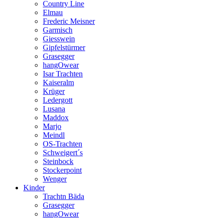
Country Line
Elmau
Frederic Meisner
Garmisch
Giesswein
Gipfelstürmer
Grasegger
hangOwear
Isar Trachten
Kaiseralm
Krüger
Ledergott
Lusana
Maddox
Marjo
Meindl
OS-Trachten
Schweigert´s
Steinbock
Stockerpoint
Wenger
Kinder
Trachtn Bäda
Grasegger
hangOwear