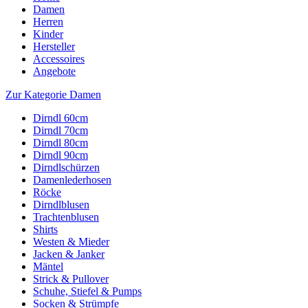
Damen
Herren
Kinder
Hersteller
Accessoires
Angebote
Zur Kategorie Damen
Dirndl 60cm
Dirndl 70cm
Dirndl 80cm
Dirndl 90cm
Dirndlschürzen
Damenlederhosen
Röcke
Dirndlblusen
Trachtenblusen
Shirts
Westen & Mieder
Jacken & Janker
Mäntel
Strick & Pullover
Schuhe, Stiefel & Pumps
Socken & Strümpfe