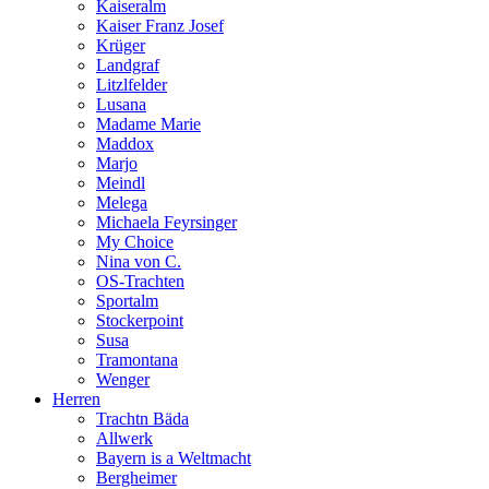
Kaiseralm
Kaiser Franz Josef
Krüger
Landgraf
Litzlfelder
Lusana
Madame Marie
Maddox
Marjo
Meindl
Melega
Michaela Feyrsinger
My Choice
Nina von C.
OS-Trachten
Sportalm
Stockerpoint
Susa
Tramontana
Wenger
Herren
Trachtn Bäda
Allwerk
Bayern is a Weltmacht
Bergheimer