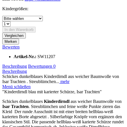
Kindergrößen:
In den
Warenkorb
Vergleichen
Merken
Bewerten
Artikel-Nr.:
SW11207
Beschreibung
Bewertungen
0
Beschreibung
Schickes dunkelblaues Kinderdirndl aus weicher Baumwolle von
Isar Trachten . Streublümchen...
mehr
Menü schließen
"Kinderdirndl blau mit karierter Schürze, Isar Trachten"
Schickes dunkelblaues
Kinderdirndl
aus weicher Baumwolle von
Isar Trachten
. Streublümchen und feine weiße Punkte zieren das
Kleid Der runde Ausschnitt ist mit einer breiten hellblau-weiß
karierten Borte abgesetzt . Silberfarbige Knöpfe vorn ergänzen den
klassischen Stil. Die passende hellblau-weiß karierte Schürze rundet
das Gesamtbild harmonisch ab. Inklusive weiße Dirndlbluse .