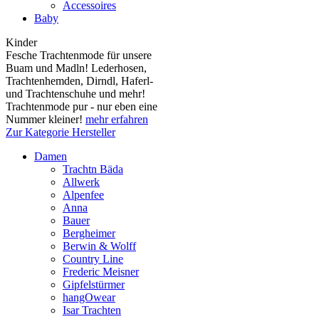
Accessoires
Baby
Kinder
Fesche Trachtenmode für unsere
Buam und Madln! Lederhosen,
Trachtenhemden, Dirndl, Haferl-
und Trachtenschuhe und mehr!
Trachtenmode pur - nur eben eine
Nummer kleiner!
mehr erfahren
Zur Kategorie Hersteller
Damen
Trachtn Bäda
Allwerk
Alpenfee
Anna
Bauer
Bergheimer
Berwin & Wolff
Country Line
Frederic Meisner
Gipfelstürmer
hangOwear
Isar Trachten