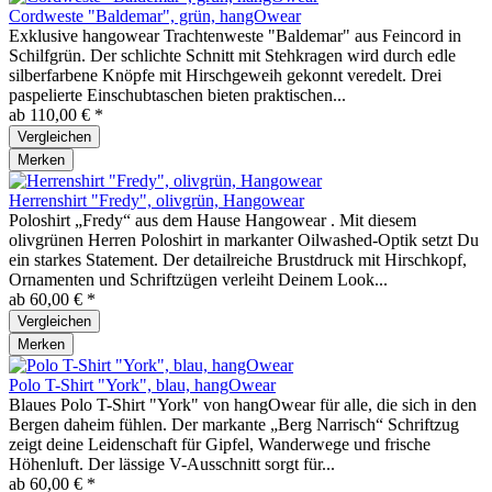
Cordweste "Baldemar", grün, hangOwear
Exklusive hangowear Trachtenweste "Baldemar" aus Feincord in
Schilfgrün. Der schlichte Schnitt mit Stehkragen wird durch edle
silberfarbene Knöpfe mit Hirschgeweih gekonnt veredelt. Drei
paspelierte Einschubtaschen bieten praktischen...
ab 110,00 € *
Vergleichen
Merken
Herrenshirt "Fredy", olivgrün, Hangowear
Poloshirt „Fredy“ aus dem Hause Hangowear . Mit diesem
olivgrünen Herren Poloshirt in markanter Oilwashed-Optik setzt Du
ein starkes Statement. Der detailreiche Brustdruck mit Hirschkopf,
Ornamenten und Schriftzügen verleiht Deinem Look...
ab 60,00 € *
Vergleichen
Merken
Polo T-Shirt "York", blau, hangOwear
Blaues Polo T-Shirt "York" von hangOwear für alle, die sich in den
Bergen daheim fühlen. Der markante „Berg Narrisch“ Schriftzug
zeigt deine Leidenschaft für Gipfel, Wanderwege und frische
Höhenluft. Der lässige V-Ausschnitt sorgt für...
ab 60,00 € *