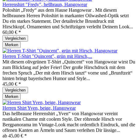
Herrenshirt "Fredy", hellbraun, Hangowear
Poloshirt „Fredy“ aus dem Hause Hangowear . Mit diesem
hellbraunen Herren Poloshirt in markanter Oilwashed-Optik setzt
Du ein starkes Statement. Der detailreiche Brustdruck mit
Hirschkopf, Ornamenten und Schriftzügen verleiht Deinem Look...
60,00 € *
Vergleichen
Merken
Herren T-Shirt "Quincent", grün mit Hirsch,...
Mit diesem olivgrünen T-Shirt „Quincent“ von Hangowear wirst Du
zum Blickfang auf jeder Feier! Der große Hirschdruck mit dem
frechen Spruch „Der mit dem Hirsch tanzt“ vorne und „Brunftzeit“
hinten bringt bayerischen Humor und Style...
45,00 € *
Vergleichen
Merken
Herren Shirt Yven, beige, Hangowear
Das hellbraune Herrenshirt „Yven“ von Hangowear vereint
rustikalen Charme mit coolem Style. Der röhrende Hirsch vor
Bergpanorama im Vintage-Look macht ordentlich Eindruck, und die
offenen Kanten an Ärmeln und Saum verleihen Dir lässige...
ab 45,00 € *