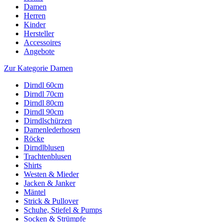
Damen
Herren
Kinder
Hersteller
Accessoires
Angebote
Zur Kategorie Damen
Dirndl 60cm
Dirndl 70cm
Dirndl 80cm
Dirndl 90cm
Dirndlschürzen
Damenlederhosen
Röcke
Dirndlblusen
Trachtenblusen
Shirts
Westen & Mieder
Jacken & Janker
Mäntel
Strick & Pullover
Schuhe, Stiefel & Pumps
Socken & Strümpfe