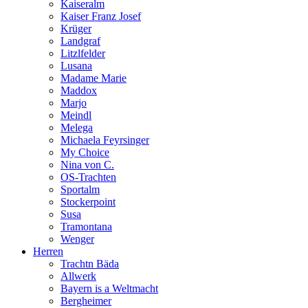
Kaiseralm
Kaiser Franz Josef
Krüger
Landgraf
Litzlfelder
Lusana
Madame Marie
Maddox
Marjo
Meindl
Melega
Michaela Feyrsinger
My Choice
Nina von C.
OS-Trachten
Sportalm
Stockerpoint
Susa
Tramontana
Wenger
Herren
Trachtn Bäda
Allwerk
Bayern is a Weltmacht
Bergheimer