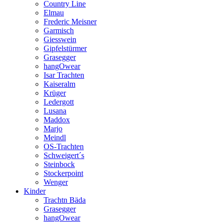
Country Line
Elmau
Frederic Meisner
Garmisch
Giesswein
Gipfelstürmer
Grasegger
hangOwear
Isar Trachten
Kaiseralm
Krüger
Ledergott
Lusana
Maddox
Marjo
Meindl
OS-Trachten
Schweigert´s
Steinbock
Stockerpoint
Wenger
Kinder
Trachtn Bäda
Grasegger
hangOwear