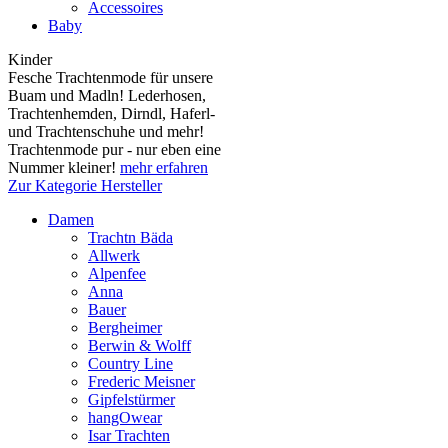
Accessoires
Baby
Kinder
Fesche Trachtenmode für unsere
Buam und Madln! Lederhosen,
Trachtenhemden, Dirndl, Haferl-
und Trachtenschuhe und mehr!
Trachtenmode pur - nur eben eine
Nummer kleiner!
mehr erfahren
Zur Kategorie Hersteller
Damen
Trachtn Bäda
Allwerk
Alpenfee
Anna
Bauer
Bergheimer
Berwin & Wolff
Country Line
Frederic Meisner
Gipfelstürmer
hangOwear
Isar Trachten