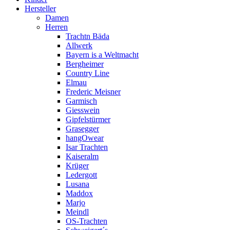
Hersteller
Damen
Herren
Trachtn Bäda
Allwerk
Bayern is a Weltmacht
Bergheimer
Country Line
Elmau
Frederic Meisner
Garmisch
Giesswein
Gipfelstürmer
Grasegger
hangOwear
Isar Trachten
Kaiseralm
Krüger
Ledergott
Lusana
Maddox
Marjo
Meindl
OS-Trachten