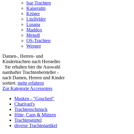
Isar Trachten
Kaiseralm
Krüger
Litzlfelder
Lusana
Maddox
Meindl
OS-Trachten
Wenger
Damen-, Herren- und
Kindertrachten nach Hersteller
Sie erhalten hier die Auswahl
namhafter Trachtenhersteller -
nach Damen, Herren und Kinder
sortiert.
mehr erfahren
Zur Kategorie Accessoires
Masken - "Goscherl"
Charivari's
Trachtenschmuck
Hüte, Caps & Mützen
Trachtengürtel
diverse Trachtenartikel