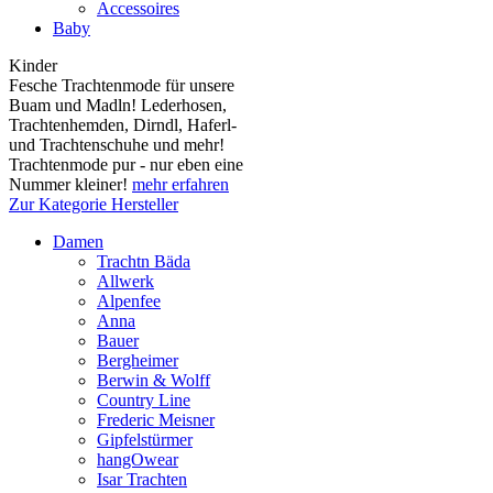
Accessoires
Baby
Kinder
Fesche Trachtenmode für unsere
Buam und Madln! Lederhosen,
Trachtenhemden, Dirndl, Haferl-
und Trachtenschuhe und mehr!
Trachtenmode pur - nur eben eine
Nummer kleiner!
mehr erfahren
Zur Kategorie Hersteller
Damen
Trachtn Bäda
Allwerk
Alpenfee
Anna
Bauer
Bergheimer
Berwin & Wolff
Country Line
Frederic Meisner
Gipfelstürmer
hangOwear
Isar Trachten