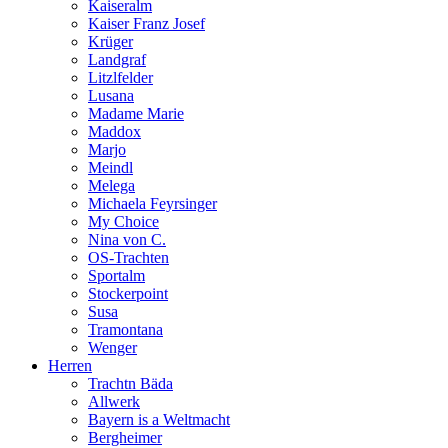
Kaiseralm
Kaiser Franz Josef
Krüger
Landgraf
Litzlfelder
Lusana
Madame Marie
Maddox
Marjo
Meindl
Melega
Michaela Feyrsinger
My Choice
Nina von C.
OS-Trachten
Sportalm
Stockerpoint
Susa
Tramontana
Wenger
Herren
Trachtn Bäda
Allwerk
Bayern is a Weltmacht
Bergheimer