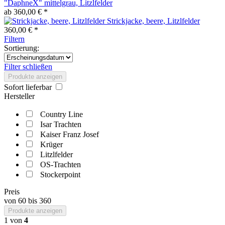
"DaphneX" mittelgrau, Litzlfelder
ab 360,00 € *
Strickjacke, beere, Litzlfelder
360,00 € *
Filtern
Sortierung:
Filter schließen
Produkte anzeigen
Sofort lieferbar
Hersteller
Country Line
Isar Trachten
Kaiser Franz Josef
Krüger
Litzlfelder
OS-Trachten
Stockerpoint
Preis
von
60
bis
360
Produkte anzeigen
1
von
4