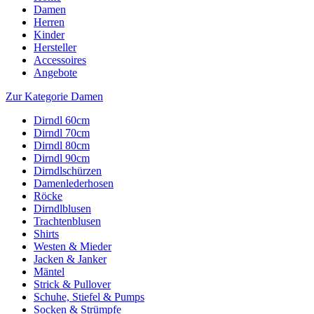
Damen
Herren
Kinder
Hersteller
Accessoires
Angebote
Zur Kategorie Damen
Dirndl 60cm
Dirndl 70cm
Dirndl 80cm
Dirndl 90cm
Dirndlschürzen
Damenlederhosen
Röcke
Dirndlblusen
Trachtenblusen
Shirts
Westen & Mieder
Jacken & Janker
Mäntel
Strick & Pullover
Schuhe, Stiefel & Pumps
Socken & Strümpfe