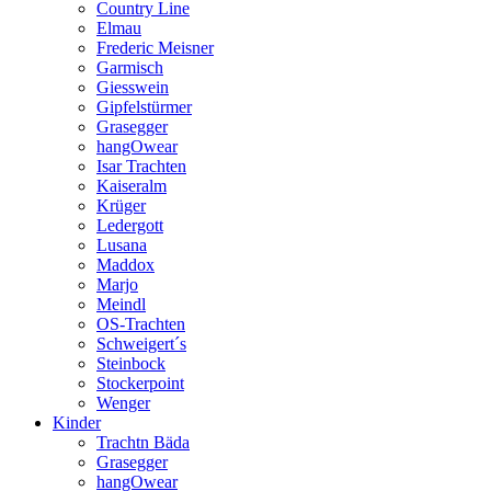
Country Line
Elmau
Frederic Meisner
Garmisch
Giesswein
Gipfelstürmer
Grasegger
hangOwear
Isar Trachten
Kaiseralm
Krüger
Ledergott
Lusana
Maddox
Marjo
Meindl
OS-Trachten
Schweigert´s
Steinbock
Stockerpoint
Wenger
Kinder
Trachtn Bäda
Grasegger
hangOwear