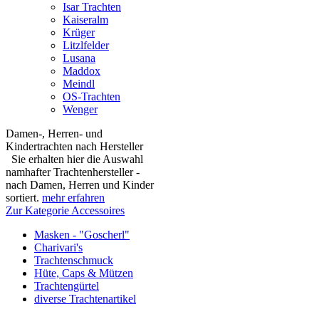
Isar Trachten
Kaiseralm
Krüger
Litzlfelder
Lusana
Maddox
Meindl
OS-Trachten
Wenger
Damen-, Herren- und
Kindertrachten nach Hersteller
Sie erhalten hier die Auswahl
namhafter Trachtenhersteller -
nach Damen, Herren und Kinder
sortiert.
mehr erfahren
Zur Kategorie Accessoires
Masken - "Goscherl"
Charivari's
Trachtenschmuck
Hüte, Caps & Mützen
Trachtengürtel
diverse Trachtenartikel