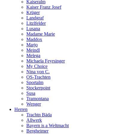
Kaiseralm
Kaiser Franz Josef
Krüger
Landgraf
Litzlfelder
Lusana
Madame Marie
Maddox
Marjo
Meindl
Melega
Michaela Feyrsinger
My Choice
Nina von C.
OS-Trachten
Sportalm
Stockerpoint
Susa
Tramontana
Wenger
Herren
Trachtn Bäda
Allwerk
Bayern is a Weltmacht
Bergheimer