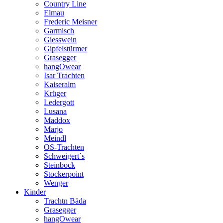
Country Line
Elmau
Frederic Meisner
Garmisch
Giesswein
Gipfelstürmer
Grasegger
hangOwear
Isar Trachten
Kaiseralm
Krüger
Ledergott
Lusana
Maddox
Marjo
Meindl
OS-Trachten
Schweigert´s
Steinbock
Stockerpoint
Wenger
Kinder
Trachtn Bäda
Grasegger
hangOwear