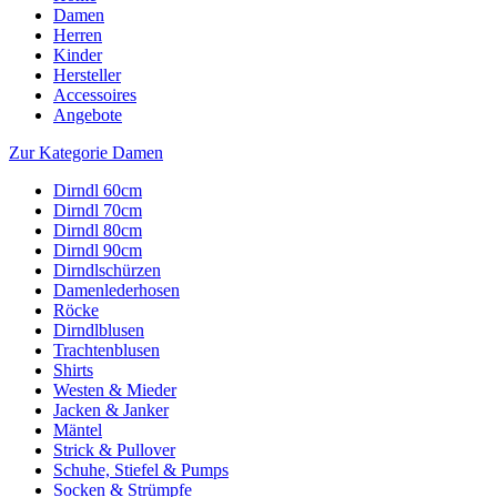
Damen
Herren
Kinder
Hersteller
Accessoires
Angebote
Zur Kategorie Damen
Dirndl 60cm
Dirndl 70cm
Dirndl 80cm
Dirndl 90cm
Dirndlschürzen
Damenlederhosen
Röcke
Dirndlblusen
Trachtenblusen
Shirts
Westen & Mieder
Jacken & Janker
Mäntel
Strick & Pullover
Schuhe, Stiefel & Pumps
Socken & Strümpfe