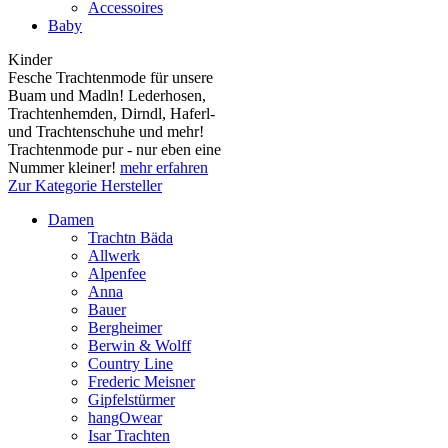
Accessoires
Baby
Kinder
Fesche Trachtenmode für unsere
Buam und Madln! Lederhosen,
Trachtenhemden, Dirndl, Haferl-
und Trachtenschuhe und mehr!
Trachtenmode pur - nur eben eine
Nummer kleiner!
mehr erfahren
Zur Kategorie Hersteller
Damen
Trachtn Bäda
Allwerk
Alpenfee
Anna
Bauer
Bergheimer
Berwin & Wolff
Country Line
Frederic Meisner
Gipfelstürmer
hangOwear
Isar Trachten