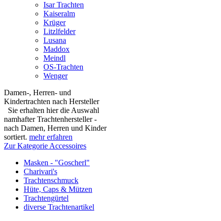
Isar Trachten
Kaiseralm
Krüger
Litzlfelder
Lusana
Maddox
Meindl
OS-Trachten
Wenger
Damen-, Herren- und
Kindertrachten nach Hersteller
Sie erhalten hier die Auswahl
namhafter Trachtenhersteller -
nach Damen, Herren und Kinder
sortiert.
mehr erfahren
Zur Kategorie Accessoires
Masken - "Goscherl"
Charivari's
Trachtenschmuck
Hüte, Caps & Mützen
Trachtengürtel
diverse Trachtenartikel