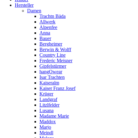
Hersteller
Damen
Trachtn Bäda
Allwerk
Alpenfee
Anna
Bauer
Bergheimer
Berwin & Wolff
Country Line
Frederic Meisner
Gipfelstürmer
hangOwear
Isar Trachten
Kaiseralm
Kaiser Franz Josef
Krüger
Landgraf
Litzlfelder
Lusana
Madame Marie
Maddox
Marjo
Meindl