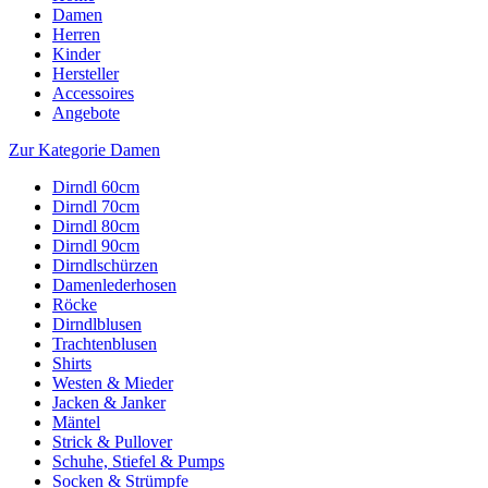
Damen
Herren
Kinder
Hersteller
Accessoires
Angebote
Zur Kategorie Damen
Dirndl 60cm
Dirndl 70cm
Dirndl 80cm
Dirndl 90cm
Dirndlschürzen
Damenlederhosen
Röcke
Dirndlblusen
Trachtenblusen
Shirts
Westen & Mieder
Jacken & Janker
Mäntel
Strick & Pullover
Schuhe, Stiefel & Pumps
Socken & Strümpfe