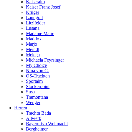
Kaiseralm
Kaiser Franz Josef
Krüger
Landgraf
Litzlfelder
Lusana
Madame Marie
Maddox
Marjo
Meindl
Melega
Michaela Feyrsinger
My Choice
Nina von C.
OS-Trachten
Sportalm
Stockerpoint
Susa
Tramontana
Wenger
Herren
Trachtn Bäda
Allwerk
Bayern is a Weltmacht
Bergheimer