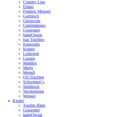
Country Line
Elmau
Frederic Meisner
Garmisch
Giesswein
Gipfelstürmer
Grasegger
hangOwear
Isar Trachten
Kaiseralm
Krüger
Ledergott
Lusana
Maddox
Marjo
Meindl
OS-Trachten
Schweigert´s
Steinbock
Stockerpoint
Wenger
Kinder
Trachtn Bäda
Grasegger
hangOwear