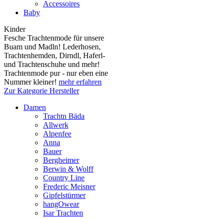
Accessoires
Baby
Kinder
Fesche Trachtenmode für unsere
Buam und Madln! Lederhosen,
Trachtenhemden, Dirndl, Haferl-
und Trachtenschuhe und mehr!
Trachtenmode pur - nur eben eine
Nummer kleiner!
mehr erfahren
Zur Kategorie Hersteller
Damen
Trachtn Bäda
Allwerk
Alpenfee
Anna
Bauer
Bergheimer
Berwin & Wolff
Country Line
Frederic Meisner
Gipfelstürmer
hangOwear
Isar Trachten