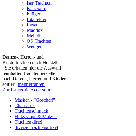
Isar Trachten
Kaiseralm
Krüger
Litzlfelder
Lusana
Maddox
Meindl
OS-Trachten
Wenger
Damen-, Herren- und
Kindertrachten nach Hersteller
Sie erhalten hier die Auswahl
namhafter Trachtenhersteller -
nach Damen, Herren und Kinder
sortiert.
mehr erfahren
Zur Kategorie Accessoires
Masken - "Goscherl"
Charivari's
Trachtenschmuck
Hüte, Caps & Mützen
Trachtengürtel
diverse Trachtenartikel