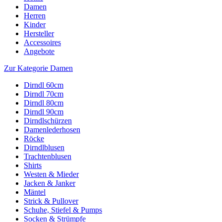
Damen
Herren
Kinder
Hersteller
Accessoires
Angebote
Zur Kategorie Damen
Dirndl 60cm
Dirndl 70cm
Dirndl 80cm
Dirndl 90cm
Dirndlschürzen
Damenlederhosen
Röcke
Dirndlblusen
Trachtenblusen
Shirts
Westen & Mieder
Jacken & Janker
Mäntel
Strick & Pullover
Schuhe, Stiefel & Pumps
Socken & Strümpfe