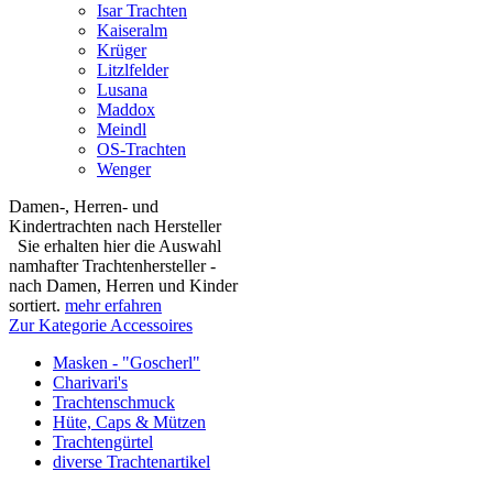
Isar Trachten
Kaiseralm
Krüger
Litzlfelder
Lusana
Maddox
Meindl
OS-Trachten
Wenger
Damen-, Herren- und
Kindertrachten nach Hersteller
Sie erhalten hier die Auswahl
namhafter Trachtenhersteller -
nach Damen, Herren und Kinder
sortiert.
mehr erfahren
Zur Kategorie Accessoires
Masken - "Goscherl"
Charivari's
Trachtenschmuck
Hüte, Caps & Mützen
Trachtengürtel
diverse Trachtenartikel