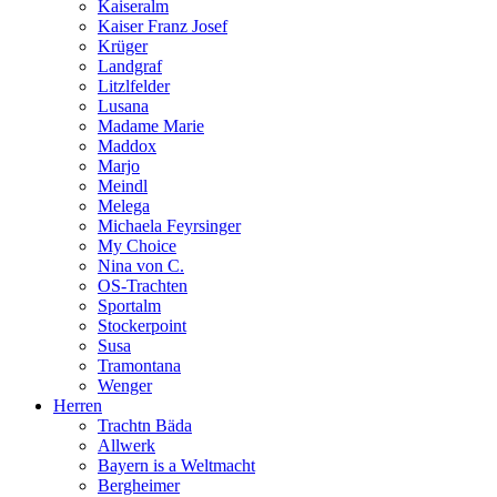
Kaiseralm
Kaiser Franz Josef
Krüger
Landgraf
Litzlfelder
Lusana
Madame Marie
Maddox
Marjo
Meindl
Melega
Michaela Feyrsinger
My Choice
Nina von C.
OS-Trachten
Sportalm
Stockerpoint
Susa
Tramontana
Wenger
Herren
Trachtn Bäda
Allwerk
Bayern is a Weltmacht
Bergheimer