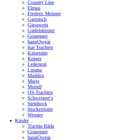
Country Line
Elmau
Frederic Meisner
Garmisch
Giesswein
Gipfelstürmer
Grasegger
hangOwear
Isar Trachten
Kaiseralm
Krüger
Ledergott
Lusana
Maddox
Marjo
Meindl
OS-Trachten
Schweigert´s
Steinbock
Stockerpoint
Wenger
Kinder
Trachtn Bäda
Grasegger
hangOwear