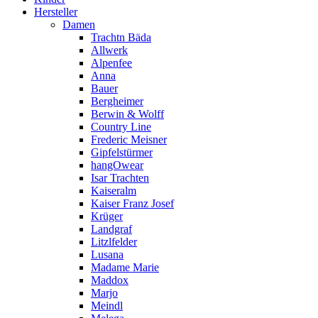
Hersteller
Damen
Trachtn Bäda
Allwerk
Alpenfee
Anna
Bauer
Bergheimer
Berwin & Wolff
Country Line
Frederic Meisner
Gipfelstürmer
hangOwear
Isar Trachten
Kaiseralm
Kaiser Franz Josef
Krüger
Landgraf
Litzlfelder
Lusana
Madame Marie
Maddox
Marjo
Meindl