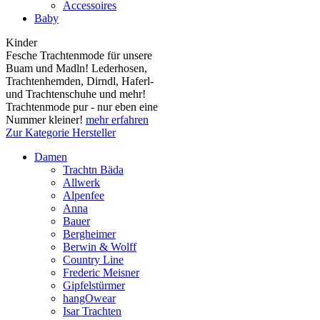
Accessoires
Baby
Kinder
Fesche Trachtenmode für unsere
Buam und Madln! Lederhosen,
Trachtenhemden, Dirndl, Haferl-
und Trachtenschuhe und mehr!
Trachtenmode pur - nur eben eine
Nummer kleiner!
mehr erfahren
Zur Kategorie Hersteller
Damen
Trachtn Bäda
Allwerk
Alpenfee
Anna
Bauer
Bergheimer
Berwin & Wolff
Country Line
Frederic Meisner
Gipfelstürmer
hangOwear
Isar Trachten