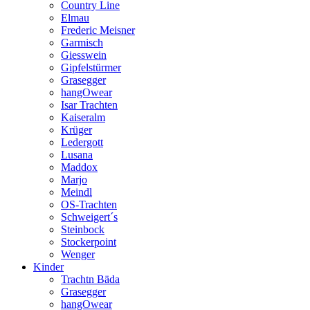
Country Line
Elmau
Frederic Meisner
Garmisch
Giesswein
Gipfelstürmer
Grasegger
hangOwear
Isar Trachten
Kaiseralm
Krüger
Ledergott
Lusana
Maddox
Marjo
Meindl
OS-Trachten
Schweigert´s
Steinbock
Stockerpoint
Wenger
Kinder
Trachtn Bäda
Grasegger
hangOwear