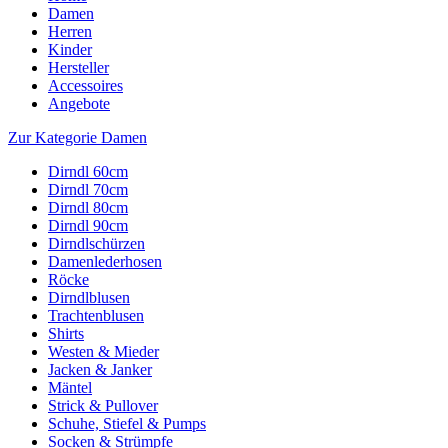
Damen
Herren
Kinder
Hersteller
Accessoires
Angebote
Zur Kategorie Damen
Dirndl 60cm
Dirndl 70cm
Dirndl 80cm
Dirndl 90cm
Dirndlschürzen
Damenlederhosen
Röcke
Dirndlblusen
Trachtenblusen
Shirts
Westen & Mieder
Jacken & Janker
Mäntel
Strick & Pullover
Schuhe, Stiefel & Pumps
Socken & Strümpfe