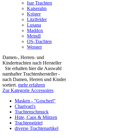
Isar Trachten
Kaiseralm
Krüger
Litzlfelder
Lusana
Maddox
Meindl
OS-Trachten
Wenger
Damen-, Herren- und
Kindertrachten nach Hersteller
Sie erhalten hier die Auswahl
namhafter Trachtenhersteller -
nach Damen, Herren und Kinder
sortiert.
mehr erfahren
Zur Kategorie Accessoires
Masken - "Goscherl"
Charivari's
Trachtenschmuck
Hüte, Caps & Mützen
Trachtengürtel
diverse Trachtenartikel