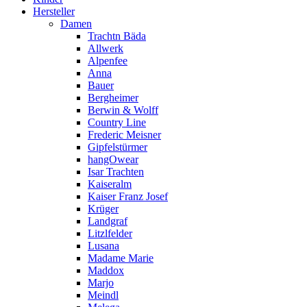
Hersteller
Damen
Trachtn Bäda
Allwerk
Alpenfee
Anna
Bauer
Bergheimer
Berwin & Wolff
Country Line
Frederic Meisner
Gipfelstürmer
hangOwear
Isar Trachten
Kaiseralm
Kaiser Franz Josef
Krüger
Landgraf
Litzlfelder
Lusana
Madame Marie
Maddox
Marjo
Meindl