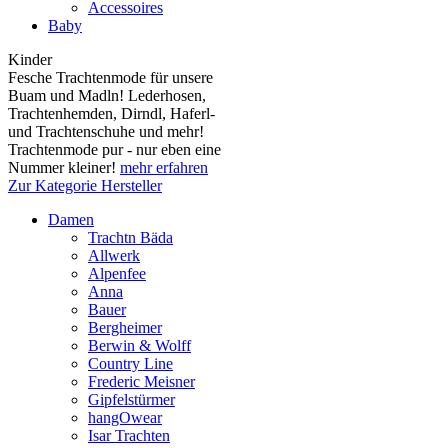
Accessoires
Baby
Kinder
Fesche Trachtenmode für unsere
Buam und Madln! Lederhosen,
Trachtenhemden, Dirndl, Haferl-
und Trachtenschuhe und mehr!
Trachtenmode pur - nur eben eine
Nummer kleiner!
mehr erfahren
Zur Kategorie Hersteller
Damen
Trachtn Bäda
Allwerk
Alpenfee
Anna
Bauer
Bergheimer
Berwin & Wolff
Country Line
Frederic Meisner
Gipfelstürmer
hangOwear
Isar Trachten