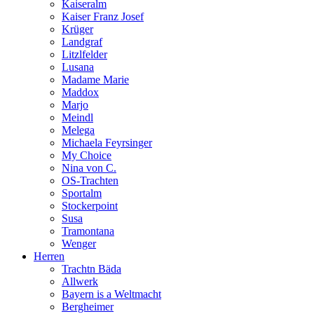
Kaiseralm
Kaiser Franz Josef
Krüger
Landgraf
Litzlfelder
Lusana
Madame Marie
Maddox
Marjo
Meindl
Melega
Michaela Feyrsinger
My Choice
Nina von C.
OS-Trachten
Sportalm
Stockerpoint
Susa
Tramontana
Wenger
Herren
Trachtn Bäda
Allwerk
Bayern is a Weltmacht
Bergheimer