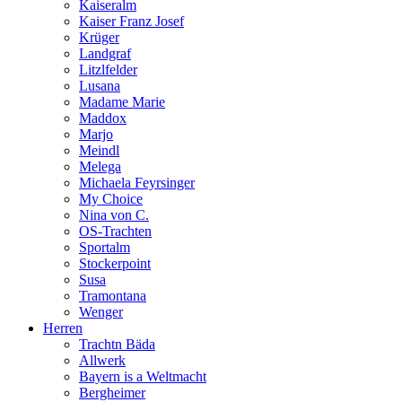
Kaiseralm
Kaiser Franz Josef
Krüger
Landgraf
Litzlfelder
Lusana
Madame Marie
Maddox
Marjo
Meindl
Melega
Michaela Feyrsinger
My Choice
Nina von C.
OS-Trachten
Sportalm
Stockerpoint
Susa
Tramontana
Wenger
Herren
Trachtn Bäda
Allwerk
Bayern is a Weltmacht
Bergheimer