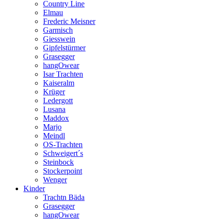
Country Line
Elmau
Frederic Meisner
Garmisch
Giesswein
Gipfelstürmer
Grasegger
hangOwear
Isar Trachten
Kaiseralm
Krüger
Ledergott
Lusana
Maddox
Marjo
Meindl
OS-Trachten
Schweigert´s
Steinbock
Stockerpoint
Wenger
Kinder
Trachtn Bäda
Grasegger
hangOwear