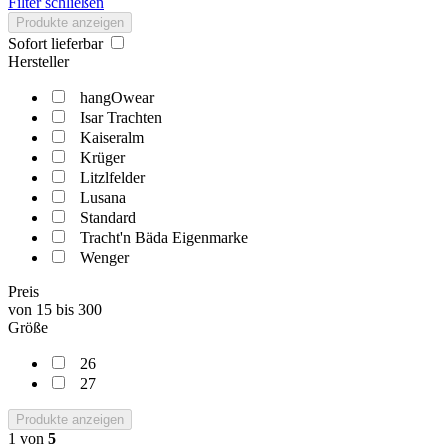
Filter schließen
Produkte anzeigen
Sofort lieferbar
Hersteller
hangOwear
Isar Trachten
Kaiseralm
Krüger
Litzlfelder
Lusana
Standard
Tracht'n Bäda Eigenmarke
Wenger
Preis
von
15
bis
300
Größe
26
27
Produkte anzeigen
1
von
5