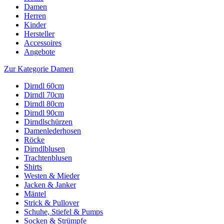
Damen
Herren
Kinder
Hersteller
Accessoires
Angebote
Zur Kategorie Damen
Dirndl 60cm
Dirndl 70cm
Dirndl 80cm
Dirndl 90cm
Dirndlschürzen
Damenlederhosen
Röcke
Dirndlblusen
Trachtenblusen
Shirts
Westen & Mieder
Jacken & Janker
Mäntel
Strick & Pullover
Schuhe, Stiefel & Pumps
Socken & Strümpfe