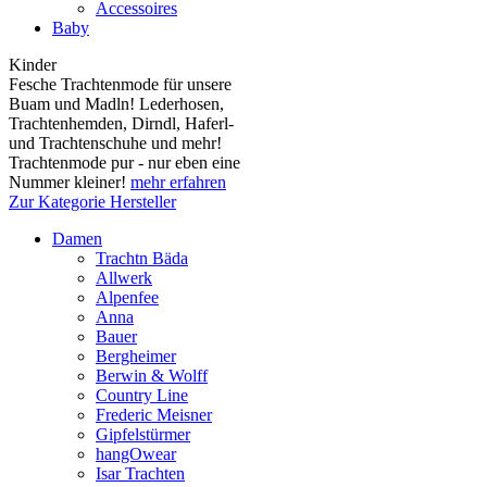
Accessoires
Baby
Kinder
Fesche Trachtenmode für unsere
Buam und Madln! Lederhosen,
Trachtenhemden, Dirndl, Haferl-
und Trachtenschuhe und mehr!
Trachtenmode pur - nur eben eine
Nummer kleiner!
mehr erfahren
Zur Kategorie Hersteller
Damen
Trachtn Bäda
Allwerk
Alpenfee
Anna
Bauer
Bergheimer
Berwin & Wolff
Country Line
Frederic Meisner
Gipfelstürmer
hangOwear
Isar Trachten