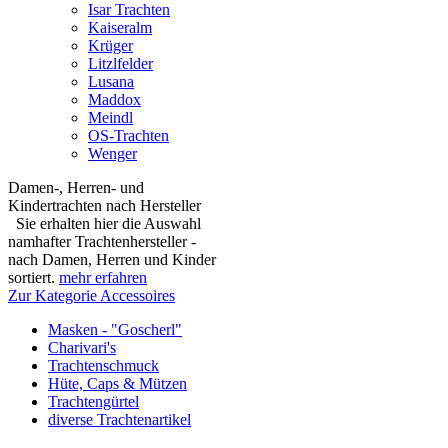
Isar Trachten
Kaiseralm
Krüger
Litzlfelder
Lusana
Maddox
Meindl
OS-Trachten
Wenger
Damen-, Herren- und
Kindertrachten nach Hersteller
Sie erhalten hier die Auswahl
namhafter Trachtenhersteller -
nach Damen, Herren und Kinder
sortiert.
mehr erfahren
Zur Kategorie Accessoires
Masken - "Goscherl"
Charivari's
Trachtenschmuck
Hüte, Caps & Mützen
Trachtengürtel
diverse Trachtenartikel