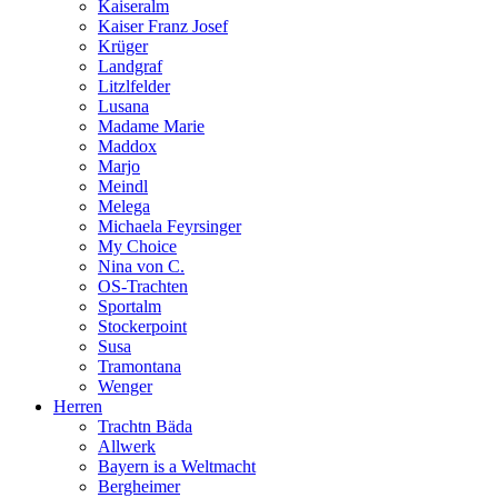
Kaiseralm
Kaiser Franz Josef
Krüger
Landgraf
Litzlfelder
Lusana
Madame Marie
Maddox
Marjo
Meindl
Melega
Michaela Feyrsinger
My Choice
Nina von C.
OS-Trachten
Sportalm
Stockerpoint
Susa
Tramontana
Wenger
Herren
Trachtn Bäda
Allwerk
Bayern is a Weltmacht
Bergheimer