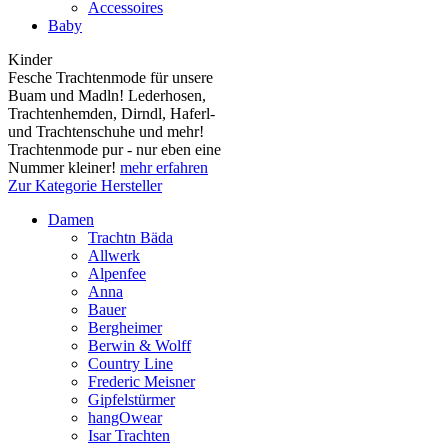
Accessoires
Baby
Kinder
Fesche Trachtenmode für unsere
Buam und Madln! Lederhosen,
Trachtenhemden, Dirndl, Haferl-
und Trachtenschuhe und mehr!
Trachtenmode pur - nur eben eine
Nummer kleiner!
mehr erfahren
Zur Kategorie Hersteller
Damen
Trachtn Bäda
Allwerk
Alpenfee
Anna
Bauer
Bergheimer
Berwin & Wolff
Country Line
Frederic Meisner
Gipfelstürmer
hangOwear
Isar Trachten