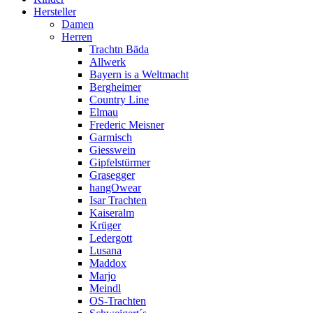
Hersteller
Damen
Herren
Trachtn Bäda
Allwerk
Bayern is a Weltmacht
Bergheimer
Country Line
Elmau
Frederic Meisner
Garmisch
Giesswein
Gipfelstürmer
Grasegger
hangOwear
Isar Trachten
Kaiseralm
Krüger
Ledergott
Lusana
Maddox
Marjo
Meindl
OS-Trachten