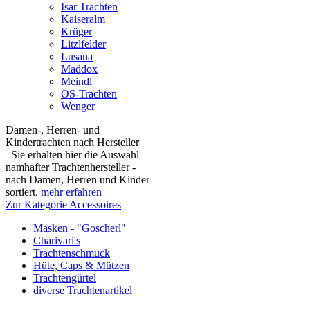
Isar Trachten
Kaiseralm
Krüger
Litzlfelder
Lusana
Maddox
Meindl
OS-Trachten
Wenger
Damen-, Herren- und
Kindertrachten nach Hersteller
Sie erhalten hier die Auswahl
namhafter Trachtenhersteller -
nach Damen, Herren und Kinder
sortiert.
mehr erfahren
Zur Kategorie Accessoires
Masken - "Goscherl"
Charivari's
Trachtenschmuck
Hüte, Caps & Mützen
Trachtengürtel
diverse Trachtenartikel