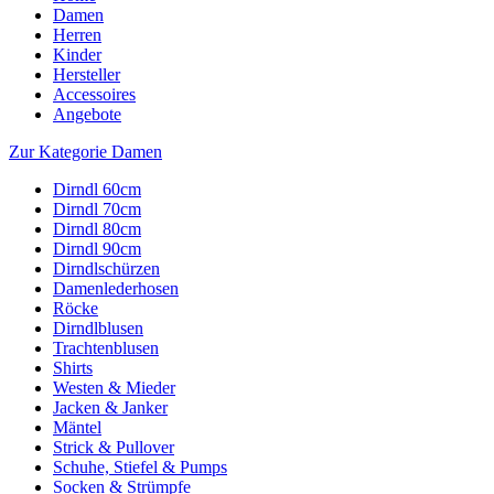
Damen
Herren
Kinder
Hersteller
Accessoires
Angebote
Zur Kategorie Damen
Dirndl 60cm
Dirndl 70cm
Dirndl 80cm
Dirndl 90cm
Dirndlschürzen
Damenlederhosen
Röcke
Dirndlblusen
Trachtenblusen
Shirts
Westen & Mieder
Jacken & Janker
Mäntel
Strick & Pullover
Schuhe, Stiefel & Pumps
Socken & Strümpfe