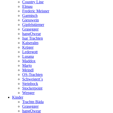
Country Line
Elmau
Frederic Meisner
Garmisch
Giesswein
Gipfelstürmer
Grasegger
hangOwear
Isar Trachten
Kaiseralm
Krüger
Ledergott
Lusana
Maddox
Marjo
Meindl
OS-Trachten
Schweigert´s
Steinbock
Stockerpoint
Wenger
Kinder
Trachtn Bäda
Grasegger
hangOwear