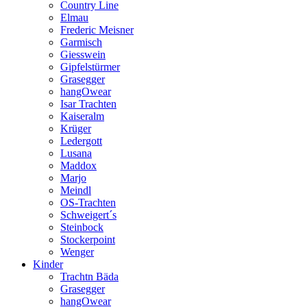
Country Line
Elmau
Frederic Meisner
Garmisch
Giesswein
Gipfelstürmer
Grasegger
hangOwear
Isar Trachten
Kaiseralm
Krüger
Ledergott
Lusana
Maddox
Marjo
Meindl
OS-Trachten
Schweigert´s
Steinbock
Stockerpoint
Wenger
Kinder
Trachtn Bäda
Grasegger
hangOwear