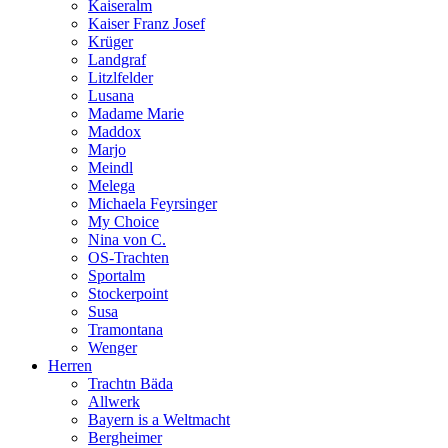
Kaiseralm
Kaiser Franz Josef
Krüger
Landgraf
Litzlfelder
Lusana
Madame Marie
Maddox
Marjo
Meindl
Melega
Michaela Feyrsinger
My Choice
Nina von C.
OS-Trachten
Sportalm
Stockerpoint
Susa
Tramontana
Wenger
Herren
Trachtn Bäda
Allwerk
Bayern is a Weltmacht
Bergheimer