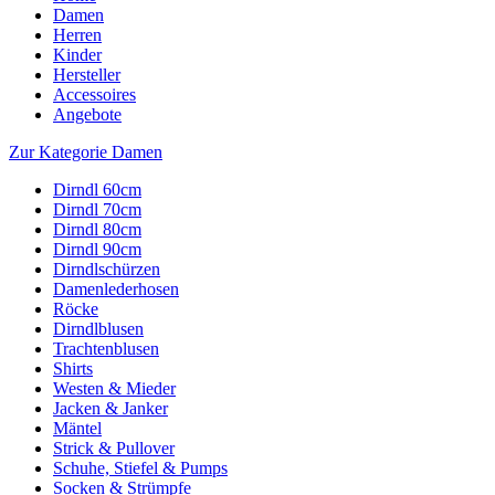
Damen
Herren
Kinder
Hersteller
Accessoires
Angebote
Zur Kategorie Damen
Dirndl 60cm
Dirndl 70cm
Dirndl 80cm
Dirndl 90cm
Dirndlschürzen
Damenlederhosen
Röcke
Dirndlblusen
Trachtenblusen
Shirts
Westen & Mieder
Jacken & Janker
Mäntel
Strick & Pullover
Schuhe, Stiefel & Pumps
Socken & Strümpfe