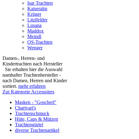
Isar Trachten
Kaiseralm
Krüger
Litzlfelder
Lusana
Maddox
Meindl
OS-Trachten
Wenger
Damen-, Herren- und
Kindertrachten nach Hersteller
Sie erhalten hier die Auswahl
namhafter Trachtenhersteller -
nach Damen, Herren und Kinder
sortiert.
mehr erfahren
Zur Kategorie Accessoires
Masken - "Goscherl"
Charivari's
Trachtenschmuck
Hüte, Caps & Mützen
Trachtengürtel
diverse Trachtenartikel