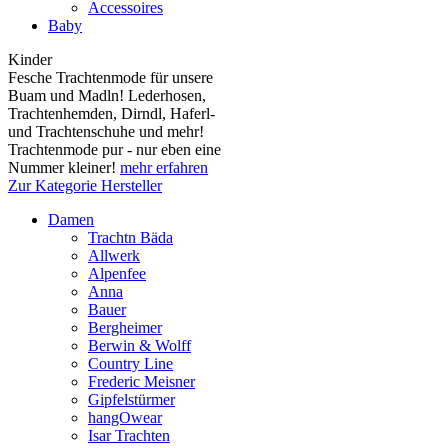
Accessoires
Baby
Kinder
Fesche Trachtenmode für unsere
Buam und Madln! Lederhosen,
Trachtenhemden, Dirndl, Haferl-
und Trachtenschuhe und mehr!
Trachtenmode pur - nur eben eine
Nummer kleiner!
mehr erfahren
Zur Kategorie Hersteller
Damen
Trachtn Bäda
Allwerk
Alpenfee
Anna
Bauer
Bergheimer
Berwin & Wolff
Country Line
Frederic Meisner
Gipfelstürmer
hangOwear
Isar Trachten