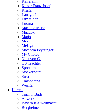
Kaiseralm
Kaiser Franz Josef
Krüger
Landgraf
Litzlfelder
Lusana
Madame Marie
Maddox
Marjo
Meindl
Melega
Michaela Feyrsinger
My Choice
Nina von C.
OS-Trachten
Sportalm
Stockerpoint
Susa
Tramontana
Wenger
Herren
Trachtn Bäda
Allwerk
Bayern is a Weltmacht
Bergheimer