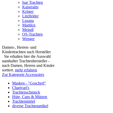
Isar Trachten
Kaiseralm
Krüger
Litzlfelder
Lusana
Maddox
Meindl
OS-Trachten
Wenger
Damen-, Herren- und
Kindertrachten nach Hersteller
Sie erhalten hier die Auswahl
namhafter Trachtenhersteller -
nach Damen, Herren und Kinder
sortiert.
mehr erfahren
Zur Kategorie Accessoires
Masken - "Goscherl"
Charivari's
Trachtenschmuck
Hüte, Caps & Mützen
Trachtengürtel
diverse Trachtenartikel