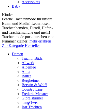
Accessoires
Baby
Kinder
Fesche Trachtenmode für unsere
Buam und Madln! Lederhosen,
Trachtenhemden, Dirndl, Haferl-
und Trachtenschuhe und mehr!
Trachtenmode pur - nur eben eine
Nummer kleiner!
mehr erfahren
Zur Kategorie Hersteller
Damen
Trachtn Bäda
Allwerk
Alpenfee
Anna
Bauer
Bergheimer
Berwin & Wolff
Country Line
Frederic Meisner
Gipfelstürmer
hangOwear
Isar Trachten