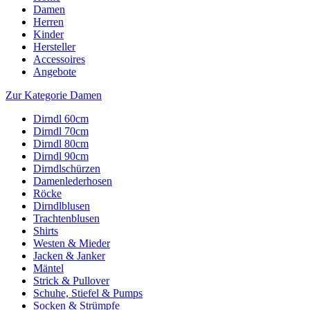
Damen
Herren
Kinder
Hersteller
Accessoires
Angebote
Zur Kategorie Damen
Dirndl 60cm
Dirndl 70cm
Dirndl 80cm
Dirndl 90cm
Dirndlschürzen
Damenlederhosen
Röcke
Dirndlblusen
Trachtenblusen
Shirts
Westen & Mieder
Jacken & Janker
Mäntel
Strick & Pullover
Schuhe, Stiefel & Pumps
Socken & Strümpfe