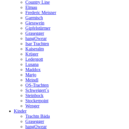
Country Line
Elmau
Frederic Meisner
Garmisch
Giesswein
Gipfelstürmer
Grasegger
hangOwear
Isar Trachten
Kaiseralm
Krüger
Ledergott
Lusana
Maddox
Marjo
Meindl
OS-Trachten
Schweigert´s
Steinbock
Stockerpoint
Wenger
Kinder
Trachtn Bäda
Grasegger
hangOwear