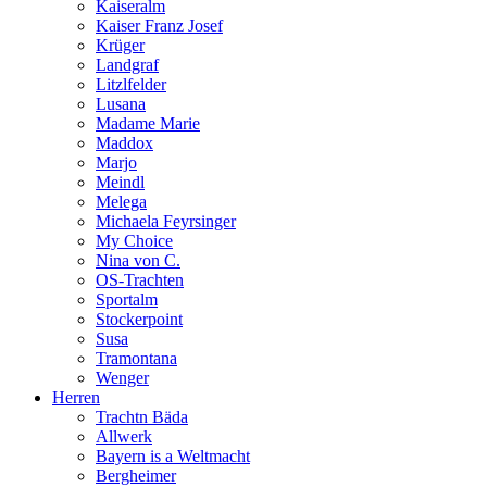
Kaiseralm
Kaiser Franz Josef
Krüger
Landgraf
Litzlfelder
Lusana
Madame Marie
Maddox
Marjo
Meindl
Melega
Michaela Feyrsinger
My Choice
Nina von C.
OS-Trachten
Sportalm
Stockerpoint
Susa
Tramontana
Wenger
Herren
Trachtn Bäda
Allwerk
Bayern is a Weltmacht
Bergheimer