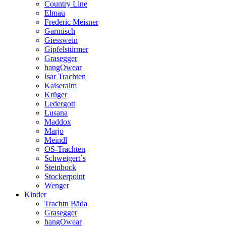
Country Line
Elmau
Frederic Meisner
Garmisch
Giesswein
Gipfelstürmer
Grasegger
hangOwear
Isar Trachten
Kaiseralm
Krüger
Ledergott
Lusana
Maddox
Marjo
Meindl
OS-Trachten
Schweigert´s
Steinbock
Stockerpoint
Wenger
Kinder
Trachtn Bäda
Grasegger
hangOwear