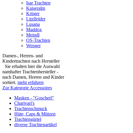
Isar Trachten
Kaiseralm
Krüger
Litzlfelder
Lusana
Maddox
Meindl
OS-Trachten
Wenger
Damen-, Herren- und
Kindertrachten nach Hersteller
Sie erhalten hier die Auswahl
namhafter Trachtenhersteller -
nach Damen, Herren und Kinder
sortiert.
mehr erfahren
Zur Kategorie Accessoires
Masken - "Goscherl"
Charivari's
Trachtenschmuck
Hüte, Caps & Mützen
Trachtengürtel
diverse Trachtenartikel