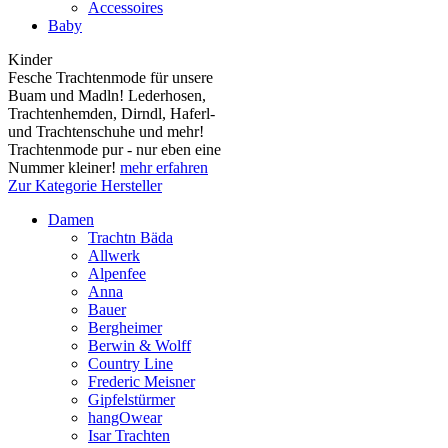
Accessoires
Baby
Kinder
Fesche Trachtenmode für unsere
Buam und Madln! Lederhosen,
Trachtenhemden, Dirndl, Haferl-
und Trachtenschuhe und mehr!
Trachtenmode pur - nur eben eine
Nummer kleiner!
mehr erfahren
Zur Kategorie Hersteller
Damen
Trachtn Bäda
Allwerk
Alpenfee
Anna
Bauer
Bergheimer
Berwin & Wolff
Country Line
Frederic Meisner
Gipfelstürmer
hangOwear
Isar Trachten