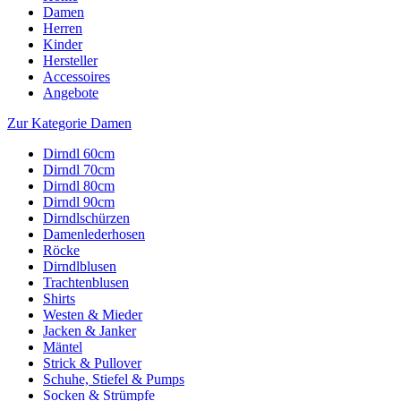
Damen
Herren
Kinder
Hersteller
Accessoires
Angebote
Zur Kategorie Damen
Dirndl 60cm
Dirndl 70cm
Dirndl 80cm
Dirndl 90cm
Dirndlschürzen
Damenlederhosen
Röcke
Dirndlblusen
Trachtenblusen
Shirts
Westen & Mieder
Jacken & Janker
Mäntel
Strick & Pullover
Schuhe, Stiefel & Pumps
Socken & Strümpfe