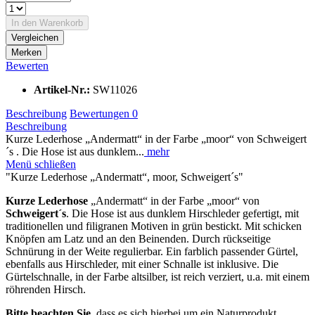
In den
Warenkorb
Vergleichen
Merken
Bewerten
Artikel-Nr.:
SW11026
Beschreibung
Bewertungen
0
Beschreibung
Kurze Lederhose „Andermatt“ in der Farbe „moor“ von Schweigert
´s . Die Hose ist aus dunklem...
mehr
Menü schließen
"Kurze Lederhose „Andermatt“, moor, Schweigert´s"
Kurze Lederhose
„Andermatt“ in der Farbe „moor“ von
Schweigert´s
. Die Hose ist aus dunklem Hirschleder gefertigt, mit
traditionellen und filigranen Motiven in grün bestickt. Mit schicken
Knöpfen am Latz und an den Beinenden. Durch rückseitige
Schnürung in der Weite regulierbar. Ein farblich passender Gürtel,
ebenfalls aus Hirschleder, mit einer Schnalle ist inklusive. Die
Gürtelschnalle, in der Farbe altsilber, ist reich verziert, u.a. mit einem
röhrenden Hirsch.
Bitte beachten Sie
, dass es sich hierbei um ein Naturprodukt