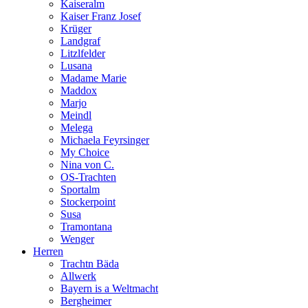
Kaiseralm
Kaiser Franz Josef
Krüger
Landgraf
Litzlfelder
Lusana
Madame Marie
Maddox
Marjo
Meindl
Melega
Michaela Feyrsinger
My Choice
Nina von C.
OS-Trachten
Sportalm
Stockerpoint
Susa
Tramontana
Wenger
Herren
Trachtn Bäda
Allwerk
Bayern is a Weltmacht
Bergheimer