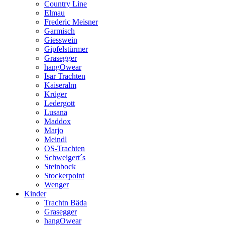
Country Line
Elmau
Frederic Meisner
Garmisch
Giesswein
Gipfelstürmer
Grasegger
hangOwear
Isar Trachten
Kaiseralm
Krüger
Ledergott
Lusana
Maddox
Marjo
Meindl
OS-Trachten
Schweigert´s
Steinbock
Stockerpoint
Wenger
Kinder
Trachtn Bäda
Grasegger
hangOwear