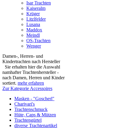
Isar Trachten
Kaiseralm
Krüger
Litzlfelder
Lusana
Maddox
Meindl
OS-Trachten
Wenger
Damen-, Herren- und
Kindertrachten nach Hersteller
Sie erhalten hier die Auswahl
namhafter Trachtenhersteller -
nach Damen, Herren und Kinder
sortiert.
mehr erfahren
Zur Kategorie Accessoires
Masken - "Goscherl"
Charivari's
Trachtenschmuck
Hüte, Caps & Mützen
Trachtengürtel
diverse Trachtenartikel