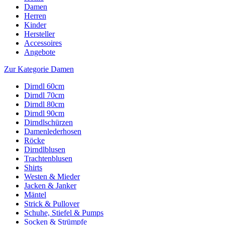
Damen
Herren
Kinder
Hersteller
Accessoires
Angebote
Zur Kategorie Damen
Dirndl 60cm
Dirndl 70cm
Dirndl 80cm
Dirndl 90cm
Dirndlschürzen
Damenlederhosen
Röcke
Dirndlblusen
Trachtenblusen
Shirts
Westen & Mieder
Jacken & Janker
Mäntel
Strick & Pullover
Schuhe, Stiefel & Pumps
Socken & Strümpfe