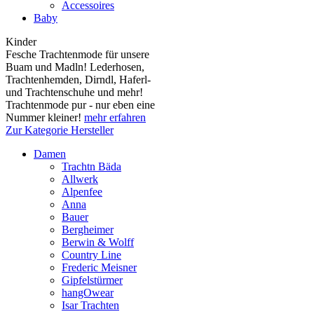
Accessoires
Baby
Kinder
Fesche Trachtenmode für unsere
Buam und Madln! Lederhosen,
Trachtenhemden, Dirndl, Haferl-
und Trachtenschuhe und mehr!
Trachtenmode pur - nur eben eine
Nummer kleiner!
mehr erfahren
Zur Kategorie Hersteller
Damen
Trachtn Bäda
Allwerk
Alpenfee
Anna
Bauer
Bergheimer
Berwin & Wolff
Country Line
Frederic Meisner
Gipfelstürmer
hangOwear
Isar Trachten