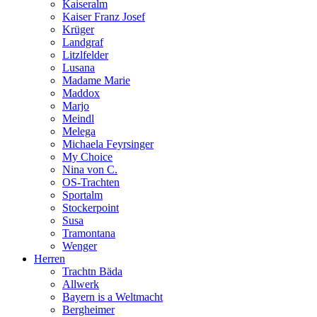
Kaiseralm
Kaiser Franz Josef
Krüger
Landgraf
Litzlfelder
Lusana
Madame Marie
Maddox
Marjo
Meindl
Melega
Michaela Feyrsinger
My Choice
Nina von C.
OS-Trachten
Sportalm
Stockerpoint
Susa
Tramontana
Wenger
Herren
Trachtn Bäda
Allwerk
Bayern is a Weltmacht
Bergheimer