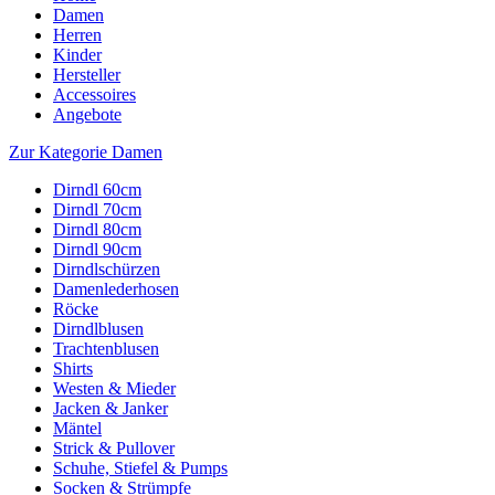
Damen
Herren
Kinder
Hersteller
Accessoires
Angebote
Zur Kategorie Damen
Dirndl 60cm
Dirndl 70cm
Dirndl 80cm
Dirndl 90cm
Dirndlschürzen
Damenlederhosen
Röcke
Dirndlblusen
Trachtenblusen
Shirts
Westen & Mieder
Jacken & Janker
Mäntel
Strick & Pullover
Schuhe, Stiefel & Pumps
Socken & Strümpfe