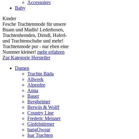
Accessoires
Baby
Kinder
Fesche Trachtenmode für unsere
Buam und Madln! Lederhosen,
Trachtenhemden, Dirndl, Haferl-
und Trachtenschuhe und mehr!
Trachtenmode pur - nur eben eine
Nummer kleiner!
mehr erfahren
Zur Kategorie Hersteller
Damen
Trachtn Bäda
Allwerk
Alpenfee
Anna
Bauer
Bergheimer
Berwin & Wolff
Country Line
Frederic Meisner
Gipfelstürmer
hangOwear
Isar Trachten