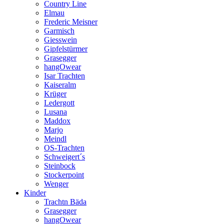
Country Line
Elmau
Frederic Meisner
Garmisch
Giesswein
Gipfelstürmer
Grasegger
hangOwear
Isar Trachten
Kaiseralm
Krüger
Ledergott
Lusana
Maddox
Marjo
Meindl
OS-Trachten
Schweigert´s
Steinbock
Stockerpoint
Wenger
Kinder
Trachtn Bäda
Grasegger
hangOwear