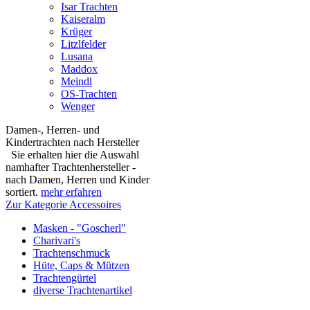
Isar Trachten
Kaiseralm
Krüger
Litzlfelder
Lusana
Maddox
Meindl
OS-Trachten
Wenger
Damen-, Herren- und
Kindertrachten nach Hersteller
Sie erhalten hier die Auswahl
namhafter Trachtenhersteller -
nach Damen, Herren und Kinder
sortiert.
mehr erfahren
Zur Kategorie Accessoires
Masken - "Goscherl"
Charivari's
Trachtenschmuck
Hüte, Caps & Mützen
Trachtengürtel
diverse Trachtenartikel