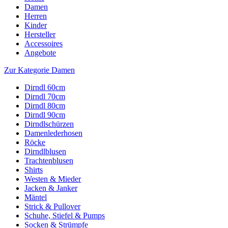
Damen
Herren
Kinder
Hersteller
Accessoires
Angebote
Zur Kategorie Damen
Dirndl 60cm
Dirndl 70cm
Dirndl 80cm
Dirndl 90cm
Dirndlschürzen
Damenlederhosen
Röcke
Dirndlblusen
Trachtenblusen
Shirts
Westen & Mieder
Jacken & Janker
Mäntel
Strick & Pullover
Schuhe, Stiefel & Pumps
Socken & Strümpfe