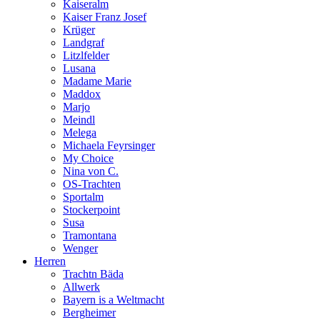
Kaiseralm
Kaiser Franz Josef
Krüger
Landgraf
Litzlfelder
Lusana
Madame Marie
Maddox
Marjo
Meindl
Melega
Michaela Feyrsinger
My Choice
Nina von C.
OS-Trachten
Sportalm
Stockerpoint
Susa
Tramontana
Wenger
Herren
Trachtn Bäda
Allwerk
Bayern is a Weltmacht
Bergheimer