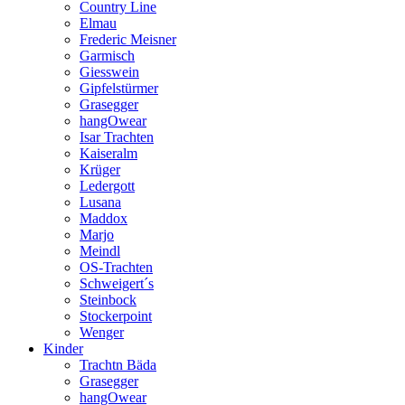
Country Line
Elmau
Frederic Meisner
Garmisch
Giesswein
Gipfelstürmer
Grasegger
hangOwear
Isar Trachten
Kaiseralm
Krüger
Ledergott
Lusana
Maddox
Marjo
Meindl
OS-Trachten
Schweigert´s
Steinbock
Stockerpoint
Wenger
Kinder
Trachtn Bäda
Grasegger
hangOwear