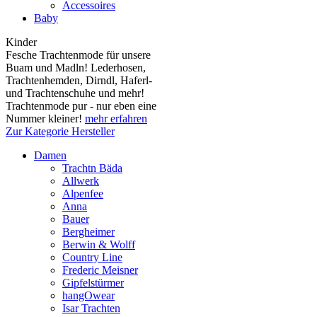
Accessoires
Baby
Kinder
Fesche Trachtenmode für unsere
Buam und Madln! Lederhosen,
Trachtenhemden, Dirndl, Haferl-
und Trachtenschuhe und mehr!
Trachtenmode pur - nur eben eine
Nummer kleiner!
mehr erfahren
Zur Kategorie Hersteller
Damen
Trachtn Bäda
Allwerk
Alpenfee
Anna
Bauer
Bergheimer
Berwin & Wolff
Country Line
Frederic Meisner
Gipfelstürmer
hangOwear
Isar Trachten