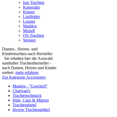
Isar Trachten
Kaiseralm
Krüger
Litzlfelder
Lusana
Maddox
Meindl
OS-Trachten
Wenger
Damen-, Herren- und
Kindertrachten nach Hersteller
Sie erhalten hier die Auswahl
namhafter Trachtenhersteller -
nach Damen, Herren und Kinder
sortiert.
mehr erfahren
Zur Kategorie Accessoires
Masken - "Goscherl"
Charivari's
Trachtenschmuck
Hüte, Caps & Mützen
Trachtengürtel
diverse Trachtenartikel