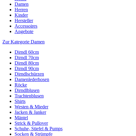
Damen
Herren
Kinder
Hersteller
Accessoires
Angebote
Zur Kategorie Damen
Dirndl 60cm
Dirndl 70cm
Dirndl 80cm
Dirndl 90cm
Dirndlschürzen
Damenlederhosen
Röcke
Dirndlblusen
Trachtenblusen
Shirts
Westen & Mieder
Jacken & Janker
Mäntel
Strick & Pullover
Schuhe, Stiefel & Pumps
Socken & Strümpfe