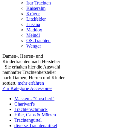
Isar Trachten
Kaiseralm
Krüger
Litzlfelder
Lusana
Maddox
Meindl
OS-Trachten
Wenger
Damen-, Herren- und
Kindertrachten nach Hersteller
Sie erhalten hier die Auswahl
namhafter Trachtenhersteller -
nach Damen, Herren und Kinder
sortiert.
mehr erfahren
Zur Kategorie Accessoires
Masken - "Goscherl"
Charivari's
Trachtenschmuck
Hüte, Caps & Mützen
Trachtengürtel
diverse Trachtenartikel