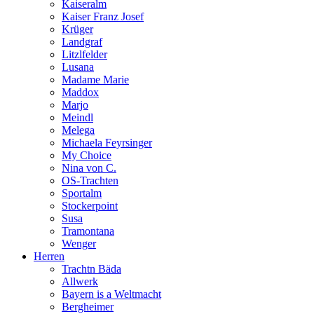
Kaiseralm
Kaiser Franz Josef
Krüger
Landgraf
Litzlfelder
Lusana
Madame Marie
Maddox
Marjo
Meindl
Melega
Michaela Feyrsinger
My Choice
Nina von C.
OS-Trachten
Sportalm
Stockerpoint
Susa
Tramontana
Wenger
Herren
Trachtn Bäda
Allwerk
Bayern is a Weltmacht
Bergheimer