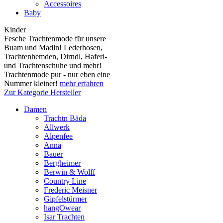
Accessoires
Baby
Kinder
Fesche Trachtenmode für unsere
Buam und Madln! Lederhosen,
Trachtenhemden, Dirndl, Haferl-
und Trachtenschuhe und mehr!
Trachtenmode pur - nur eben eine
Nummer kleiner!
mehr erfahren
Zur Kategorie Hersteller
Damen
Trachtn Bäda
Allwerk
Alpenfee
Anna
Bauer
Bergheimer
Berwin & Wolff
Country Line
Frederic Meisner
Gipfelstürmer
hangOwear
Isar Trachten