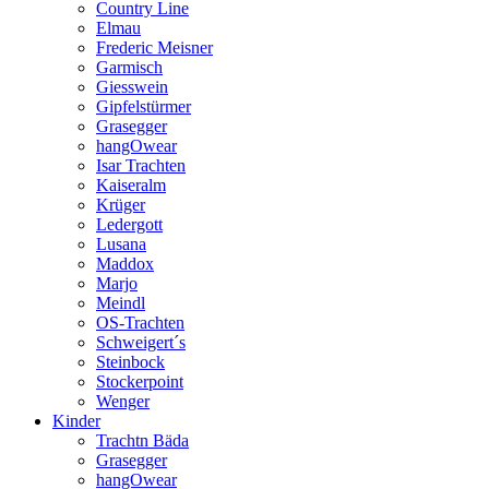
Country Line
Elmau
Frederic Meisner
Garmisch
Giesswein
Gipfelstürmer
Grasegger
hangOwear
Isar Trachten
Kaiseralm
Krüger
Ledergott
Lusana
Maddox
Marjo
Meindl
OS-Trachten
Schweigert´s
Steinbock
Stockerpoint
Wenger
Kinder
Trachtn Bäda
Grasegger
hangOwear