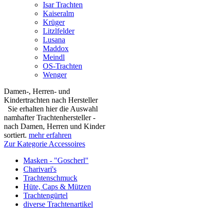
Isar Trachten
Kaiseralm
Krüger
Litzlfelder
Lusana
Maddox
Meindl
OS-Trachten
Wenger
Damen-, Herren- und
Kindertrachten nach Hersteller
Sie erhalten hier die Auswahl
namhafter Trachtenhersteller -
nach Damen, Herren und Kinder
sortiert.
mehr erfahren
Zur Kategorie Accessoires
Masken - "Goscherl"
Charivari's
Trachtenschmuck
Hüte, Caps & Mützen
Trachtengürtel
diverse Trachtenartikel