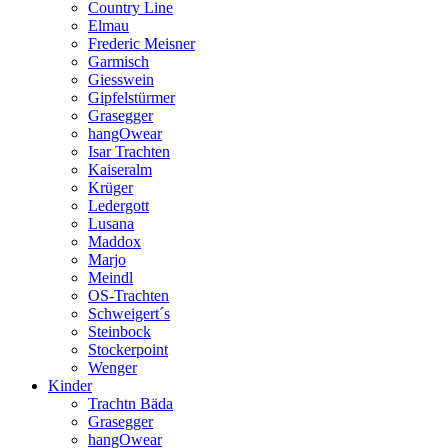
Country Line
Elmau
Frederic Meisner
Garmisch
Giesswein
Gipfelstürmer
Grasegger
hangOwear
Isar Trachten
Kaiseralm
Krüger
Ledergott
Lusana
Maddox
Marjo
Meindl
OS-Trachten
Schweigert´s
Steinbock
Stockerpoint
Wenger
Kinder
Trachtn Bäda
Grasegger
hangOwear