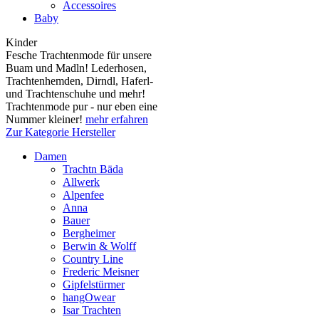
Accessoires
Baby
Kinder
Fesche Trachtenmode für unsere
Buam und Madln! Lederhosen,
Trachtenhemden, Dirndl, Haferl-
und Trachtenschuhe und mehr!
Trachtenmode pur - nur eben eine
Nummer kleiner!
mehr erfahren
Zur Kategorie Hersteller
Damen
Trachtn Bäda
Allwerk
Alpenfee
Anna
Bauer
Bergheimer
Berwin & Wolff
Country Line
Frederic Meisner
Gipfelstürmer
hangOwear
Isar Trachten