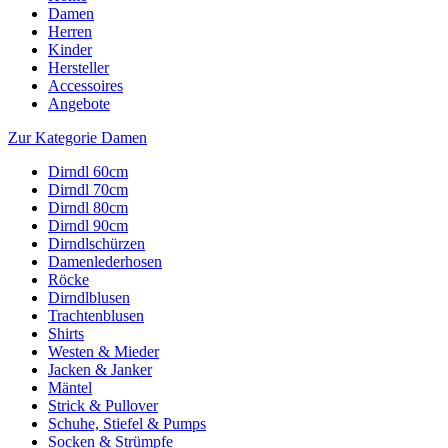
Damen
Herren
Kinder
Hersteller
Accessoires
Angebote
Zur Kategorie Damen
Dirndl 60cm
Dirndl 70cm
Dirndl 80cm
Dirndl 90cm
Dirndlschürzen
Damenlederhosen
Röcke
Dirndlblusen
Trachtenblusen
Shirts
Westen & Mieder
Jacken & Janker
Mäntel
Strick & Pullover
Schuhe, Stiefel & Pumps
Socken & Strümpfe