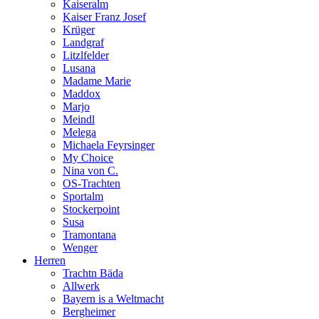
Kaiseralm
Kaiser Franz Josef
Krüger
Landgraf
Litzlfelder
Lusana
Madame Marie
Maddox
Marjo
Meindl
Melega
Michaela Feyrsinger
My Choice
Nina von C.
OS-Trachten
Sportalm
Stockerpoint
Susa
Tramontana
Wenger
Herren
Trachtn Bäda
Allwerk
Bayern is a Weltmacht
Bergheimer