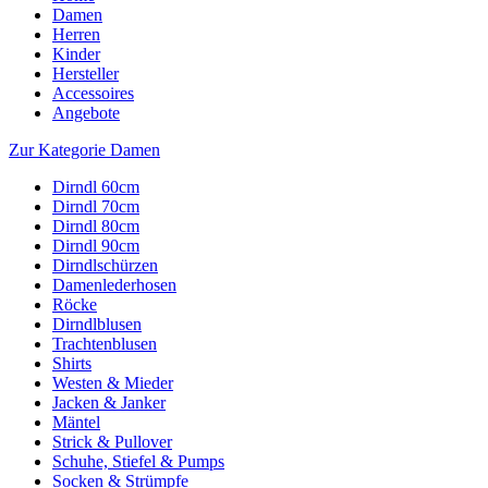
Damen
Herren
Kinder
Hersteller
Accessoires
Angebote
Zur Kategorie Damen
Dirndl 60cm
Dirndl 70cm
Dirndl 80cm
Dirndl 90cm
Dirndlschürzen
Damenlederhosen
Röcke
Dirndlblusen
Trachtenblusen
Shirts
Westen & Mieder
Jacken & Janker
Mäntel
Strick & Pullover
Schuhe, Stiefel & Pumps
Socken & Strümpfe