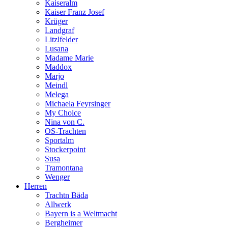
Kaiseralm
Kaiser Franz Josef
Krüger
Landgraf
Litzlfelder
Lusana
Madame Marie
Maddox
Marjo
Meindl
Melega
Michaela Feyrsinger
My Choice
Nina von C.
OS-Trachten
Sportalm
Stockerpoint
Susa
Tramontana
Wenger
Herren
Trachtn Bäda
Allwerk
Bayern is a Weltmacht
Bergheimer