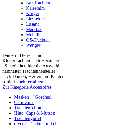
Isar Trachten
Kaiseralm
Krüger
Litzlfelder
Lusana
Maddox
Meindl
OS-Trachten
Wenger
Damen-, Herren- und
Kindertrachten nach Hersteller
Sie erhalten hier die Auswahl
namhafter Trachtenhersteller -
nach Damen, Herren und Kinder
sortiert.
mehr erfahren
Zur Kategorie Accessoires
Masken - "Goscherl"
Charivari's
Trachtenschmuck
Hüte, Caps & Mützen
Trachtengürtel
diverse Trachtenartikel