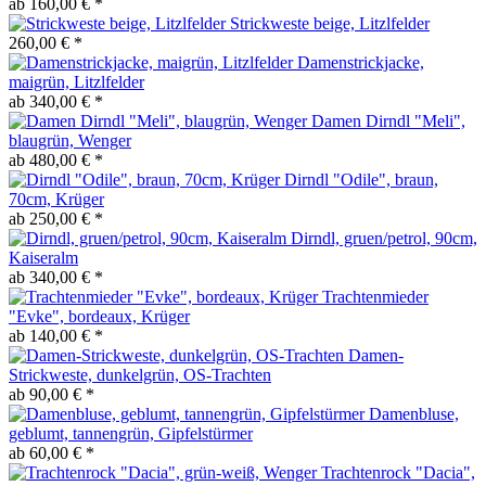
ab 160,00 € *
Strickweste beige, Litzlfelder
260,00 € *
Damenstrickjacke,
maigrün, Litzlfelder
ab 340,00 € *
Damen Dirndl "Meli",
blaugrün, Wenger
ab 480,00 € *
Dirndl "Odile", braun,
70cm, Krüger
ab 250,00 € *
Dirndl, gruen/petrol, 90cm,
Kaiseralm
ab 340,00 € *
Trachtenmieder
"Evke", bordeaux, Krüger
ab 140,00 € *
Damen-
Strickweste, dunkelgrün, OS-Trachten
ab 90,00 € *
Damenbluse,
geblumt, tannengrün, Gipfelstürmer
ab 60,00 € *
Trachtenrock "Dacia",