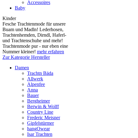
Accessoires
Baby
Kinder
Fesche Trachtenmode für unsere
Buam und Madln! Lederhosen,
Trachtenhemden, Dirndl, Haferl-
und Trachtenschuhe und mehr!
Trachtenmode pur - nur eben eine
Nummer kleiner!
mehr erfahren
Zur Kategorie Hersteller
Damen
Trachtn Bäda
Allwerk
Alpenfee
Anna
Bauer
Bergheimer
Berwin & Wolff
Country Line
Frederic Meisner
Gipfelstürmer
hangOwear
Isar Trachten