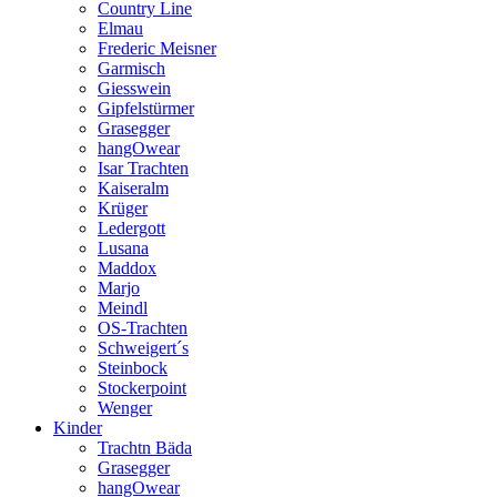
Country Line
Elmau
Frederic Meisner
Garmisch
Giesswein
Gipfelstürmer
Grasegger
hangOwear
Isar Trachten
Kaiseralm
Krüger
Ledergott
Lusana
Maddox
Marjo
Meindl
OS-Trachten
Schweigert´s
Steinbock
Stockerpoint
Wenger
Kinder
Trachtn Bäda
Grasegger
hangOwear