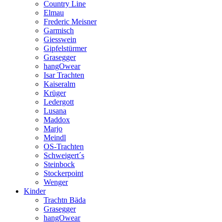
Country Line
Elmau
Frederic Meisner
Garmisch
Giesswein
Gipfelstürmer
Grasegger
hangOwear
Isar Trachten
Kaiseralm
Krüger
Ledergott
Lusana
Maddox
Marjo
Meindl
OS-Trachten
Schweigert´s
Steinbock
Stockerpoint
Wenger
Kinder
Trachtn Bäda
Grasegger
hangOwear