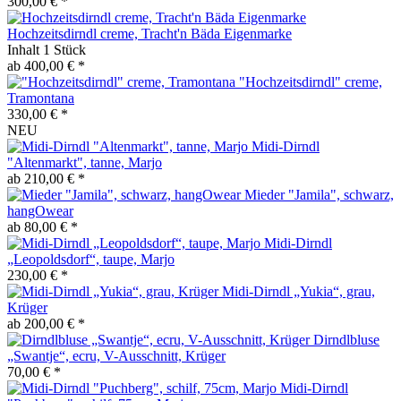
300,00 € *
Hochzeitsdirndl creme, Tracht'n Bäda Eigenmarke
Inhalt
1 Stück
ab 400,00 € *
"Hochzeitsdirndl" creme,
Tramontana
330,00 € *
NEU
Midi-Dirndl
"Altenmarkt", tanne, Marjo
ab 210,00 € *
Mieder "Jamila", schwarz,
hangOwear
ab 80,00 € *
Midi-Dirndl
„Leopoldsdorf“, taupe, Marjo
230,00 € *
Midi-Dirndl „Yukia“, grau,
Krüger
ab 200,00 € *
Dirndlbluse
„Swantje“, ecru, V-Ausschnitt, Krüger
70,00 € *
Midi-Dirndl