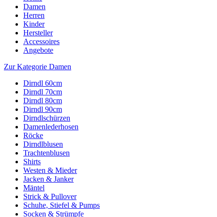
Damen
Herren
Kinder
Hersteller
Accessoires
Angebote
Zur Kategorie Damen
Dirndl 60cm
Dirndl 70cm
Dirndl 80cm
Dirndl 90cm
Dirndlschürzen
Damenlederhosen
Röcke
Dirndlblusen
Trachtenblusen
Shirts
Westen & Mieder
Jacken & Janker
Mäntel
Strick & Pullover
Schuhe, Stiefel & Pumps
Socken & Strümpfe