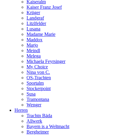
Kaiseralm
Kaiser Franz Josef
Krüger
Landgraf
Litzlfelder
Lusana
Madame Marie
Maddox
Marjo
Meindl
Melega
Michaela Feyrsinger
My Choice
Nina von C.
OS-Trachten
Sportalm
Stockerpoint
Susa
Tramontana
Wenger
Herren
Trachtn Bäda
Allwerk
Bayern is a Weltmacht
Bergheimer