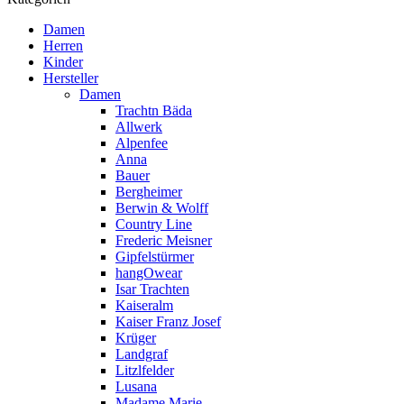
Damen
Herren
Kinder
Hersteller
Damen
Trachtn Bäda
Allwerk
Alpenfee
Anna
Bauer
Bergheimer
Berwin & Wolff
Country Line
Frederic Meisner
Gipfelstürmer
hangOwear
Isar Trachten
Kaiseralm
Kaiser Franz Josef
Krüger
Landgraf
Litzlfelder
Lusana
Madame Marie