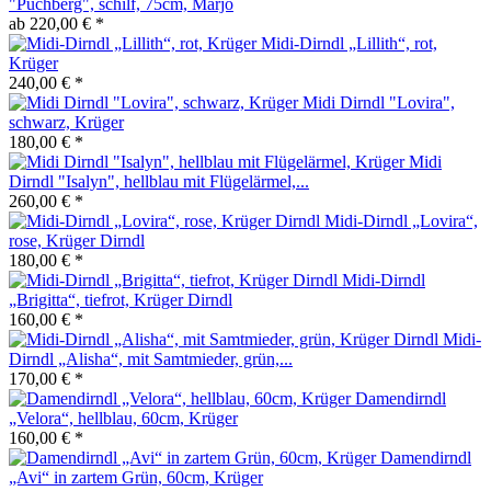
"Puchberg", schilf, 75cm, Marjo
ab 220,00 € *
Midi-Dirndl „Lillith“, rot,
Krüger
240,00 € *
Midi Dirndl "Lovira",
schwarz, Krüger
180,00 € *
Midi
Dirndl "Isalyn", hellblau mit Flügelärmel,...
260,00 € *
Midi-Dirndl „Lovira“,
rose, Krüger Dirndl
180,00 € *
Midi-Dirndl
„Brigitta“, tiefrot, Krüger Dirndl
160,00 € *
Midi-
Dirndl „Alisha“, mit Samtmieder, grün,...
170,00 € *
Damendirndl
„Velora“, hellblau, 60cm, Krüger
160,00 € *
Damendirndl
„Avi“ in zartem Grün, 60cm, Krüger