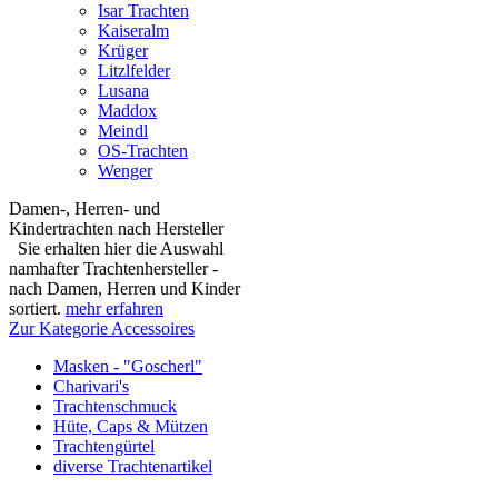
Isar Trachten
Kaiseralm
Krüger
Litzlfelder
Lusana
Maddox
Meindl
OS-Trachten
Wenger
Damen-, Herren- und
Kindertrachten nach Hersteller
Sie erhalten hier die Auswahl
namhafter Trachtenhersteller -
nach Damen, Herren und Kinder
sortiert.
mehr erfahren
Zur Kategorie Accessoires
Masken - "Goscherl"
Charivari's
Trachtenschmuck
Hüte, Caps & Mützen
Trachtengürtel
diverse Trachtenartikel