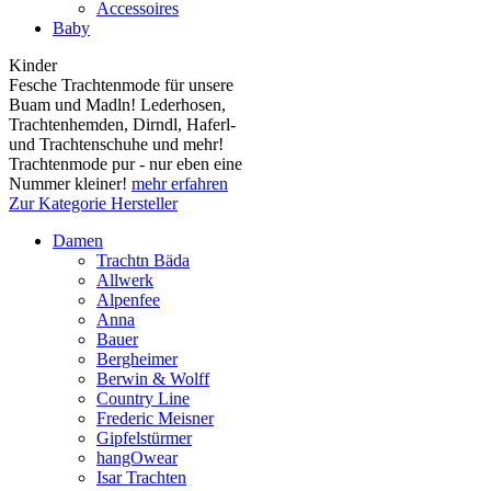
Accessoires
Baby
Kinder
Fesche Trachtenmode für unsere
Buam und Madln! Lederhosen,
Trachtenhemden, Dirndl, Haferl-
und Trachtenschuhe und mehr!
Trachtenmode pur - nur eben eine
Nummer kleiner!
mehr erfahren
Zur Kategorie Hersteller
Damen
Trachtn Bäda
Allwerk
Alpenfee
Anna
Bauer
Bergheimer
Berwin & Wolff
Country Line
Frederic Meisner
Gipfelstürmer
hangOwear
Isar Trachten