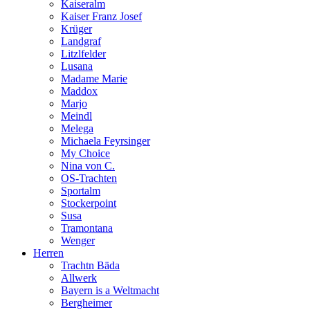
Kaiseralm
Kaiser Franz Josef
Krüger
Landgraf
Litzlfelder
Lusana
Madame Marie
Maddox
Marjo
Meindl
Melega
Michaela Feyrsinger
My Choice
Nina von C.
OS-Trachten
Sportalm
Stockerpoint
Susa
Tramontana
Wenger
Herren
Trachtn Bäda
Allwerk
Bayern is a Weltmacht
Bergheimer