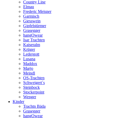
Country Line
Elmau
Frederic Meisner
Garmisch
Giesswein
Gipfelstürmer
Grasegger
hangOwear
Isar Trachten
Kaiseralm
Krüger
Ledergott
Lusana
Maddox
Marjo
Meindl
OS-Trachten
Schweigert´s
Steinbock
Stockerpoint
Wenger
Kinder
Trachtn Bäda
Grasegger
hangOwear