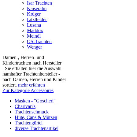
Isar Trachten
Kaiseralm
Krüger
Litzlfelder
Lusana
Maddox
Meindl
OS-Trachten
Wenger
Damen-, Herren- und
Kindertrachten nach Hersteller
Sie erhalten hier die Auswahl
namhafter Trachtenhersteller -
nach Damen, Herren und Kinder
sortiert.
mehr erfahren
Zur Kategorie Accessoires
Masken - "Goscherl"
Charivari's
Trachtenschmuck
Hüte, Caps & Mützen
Trachtengürtel
diverse Trachtenartikel