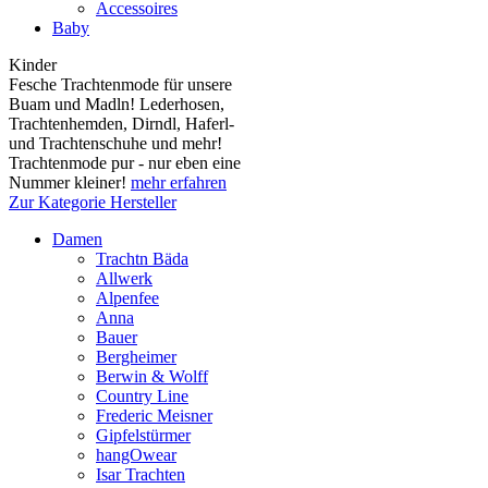
Accessoires
Baby
Kinder
Fesche Trachtenmode für unsere
Buam und Madln! Lederhosen,
Trachtenhemden, Dirndl, Haferl-
und Trachtenschuhe und mehr!
Trachtenmode pur - nur eben eine
Nummer kleiner!
mehr erfahren
Zur Kategorie Hersteller
Damen
Trachtn Bäda
Allwerk
Alpenfee
Anna
Bauer
Bergheimer
Berwin & Wolff
Country Line
Frederic Meisner
Gipfelstürmer
hangOwear
Isar Trachten