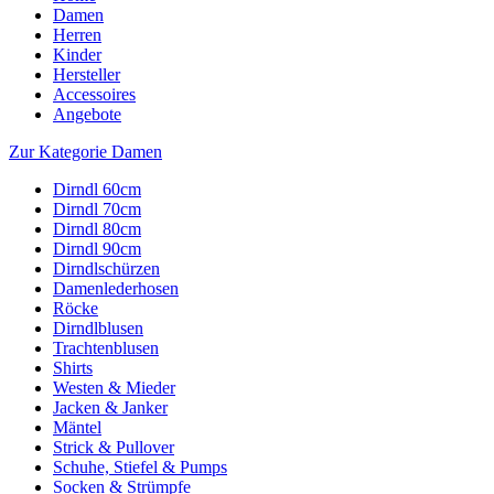
Damen
Herren
Kinder
Hersteller
Accessoires
Angebote
Zur Kategorie Damen
Dirndl 60cm
Dirndl 70cm
Dirndl 80cm
Dirndl 90cm
Dirndlschürzen
Damenlederhosen
Röcke
Dirndlblusen
Trachtenblusen
Shirts
Westen & Mieder
Jacken & Janker
Mäntel
Strick & Pullover
Schuhe, Stiefel & Pumps
Socken & Strümpfe