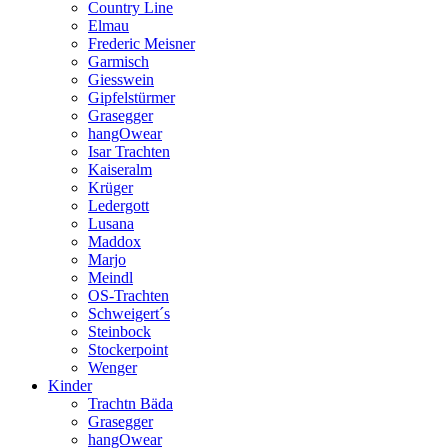
Country Line
Elmau
Frederic Meisner
Garmisch
Giesswein
Gipfelstürmer
Grasegger
hangOwear
Isar Trachten
Kaiseralm
Krüger
Ledergott
Lusana
Maddox
Marjo
Meindl
OS-Trachten
Schweigert´s
Steinbock
Stockerpoint
Wenger
Kinder
Trachtn Bäda
Grasegger
hangOwear