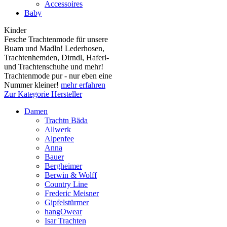
Accessoires
Baby
Kinder
Fesche Trachtenmode für unsere
Buam und Madln! Lederhosen,
Trachtenhemden, Dirndl, Haferl-
und Trachtenschuhe und mehr!
Trachtenmode pur - nur eben eine
Nummer kleiner!
mehr erfahren
Zur Kategorie Hersteller
Damen
Trachtn Bäda
Allwerk
Alpenfee
Anna
Bauer
Bergheimer
Berwin & Wolff
Country Line
Frederic Meisner
Gipfelstürmer
hangOwear
Isar Trachten