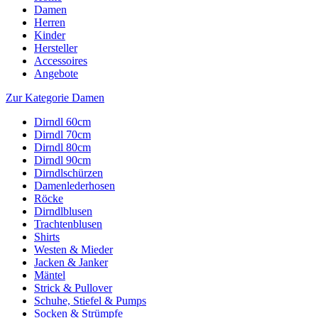
Damen
Herren
Kinder
Hersteller
Accessoires
Angebote
Zur Kategorie Damen
Dirndl 60cm
Dirndl 70cm
Dirndl 80cm
Dirndl 90cm
Dirndlschürzen
Damenlederhosen
Röcke
Dirndlblusen
Trachtenblusen
Shirts
Westen & Mieder
Jacken & Janker
Mäntel
Strick & Pullover
Schuhe, Stiefel & Pumps
Socken & Strümpfe