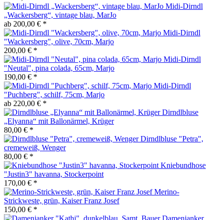
Midi-Dirndl
„Wackersberg“, vintage blau, MarJo
ab 200,00 € *
Midi-Dirndl
"Wackersberg", olive, 70cm, Marjo
200,00 € *
Midi-Dirndl
"Neutal", pina colada, 65cm, Marjo
190,00 € *
Midi-Dirndl
"Puchberg", schilf, 75cm, Marjo
ab 220,00 € *
Dirndlbluse
„Elyanna“ mit Ballonärmel, Krüger
80,00 € *
Dirndlbluse "Petra",
cremeweiß, Wenger
80,00 € *
Kniebundhose
"Justin3" havanna, Stockerpoint
170,00 € *
Merino-
Strickweste, grün, Kaiser Franz Josef
150,00 € *
Damenjanker