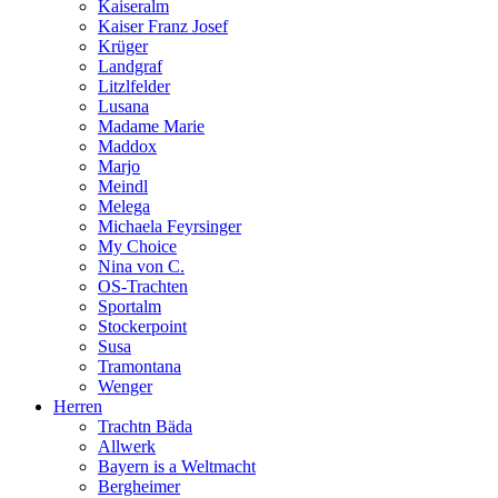
Kaiseralm
Kaiser Franz Josef
Krüger
Landgraf
Litzlfelder
Lusana
Madame Marie
Maddox
Marjo
Meindl
Melega
Michaela Feyrsinger
My Choice
Nina von C.
OS-Trachten
Sportalm
Stockerpoint
Susa
Tramontana
Wenger
Herren
Trachtn Bäda
Allwerk
Bayern is a Weltmacht
Bergheimer