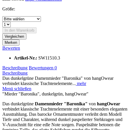
Größe:
In den
Warenkorb
Vergleichen
Merken
Bewerten
Artikel-Nr.:
SW11510.3
Beschreibung
Bewertungen
0
Beschreibung
Das dunkelgrüne Damenmieder "Baronika" von hangOwear
verbindet klassische Trachtenelemente...
mehr
Menü schließen
"Mieder "Baronika", dunkelgrün, hangOwear"
Das dunkelgrüne
Damenmieder "Baronika"
von
hangOwear
verbindet klassische Trachtenelemente mit einer besonders eleganten
Ausstrahlung. Das barocke Ornamentmuster verleiht dem Modell
Tiefe und Charakter, während dunkel paspelierter Stehkragen und
V-Ausschnitt für eine edle Note sorgen. Paspelnähte betonen die
feminine Taille, das glatte Schößchen rundet die Silhouette