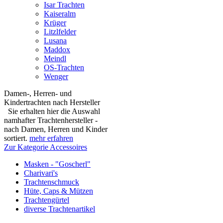
Isar Trachten
Kaiseralm
Krüger
Litzlfelder
Lusana
Maddox
Meindl
OS-Trachten
Wenger
Damen-, Herren- und
Kindertrachten nach Hersteller
Sie erhalten hier die Auswahl
namhafter Trachtenhersteller -
nach Damen, Herren und Kinder
sortiert.
mehr erfahren
Zur Kategorie Accessoires
Masken - "Goscherl"
Charivari's
Trachtenschmuck
Hüte, Caps & Mützen
Trachtengürtel
diverse Trachtenartikel