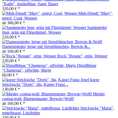
"Kathi", dunkelblau, Samt, Bauer
320,00 € *
Midi-Dirndl "Mary",
petrol, Cord, Wenger
ab 360,00 € *
Samtmieder
Imst, grün mit Flügelärmel, Wenger
210,00 € *
Damenmieder, beige mit Streublümchen, Berwin &...
ab 160,00 € *
Rock "Renate", grün, Wenger
220,00 € *
Dirndlbluse
"Chamerau", offwhite, Marjo
60,00 € *
kurze
Strickjacke "Doris", lila, Kaiser Franz...
130,00 € *
Mieder,
cognacgold, Blumenmuster, Berwin+Wolff
ab 160,00 € *
Strickjacke "Maria",
mittelbraun, Litzlfelder
330,00 € *