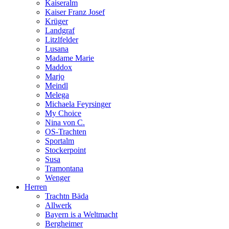
Kaiseralm
Kaiser Franz Josef
Krüger
Landgraf
Litzlfelder
Lusana
Madame Marie
Maddox
Marjo
Meindl
Melega
Michaela Feyrsinger
My Choice
Nina von C.
OS-Trachten
Sportalm
Stockerpoint
Susa
Tramontana
Wenger
Herren
Trachtn Bäda
Allwerk
Bayern is a Weltmacht
Bergheimer