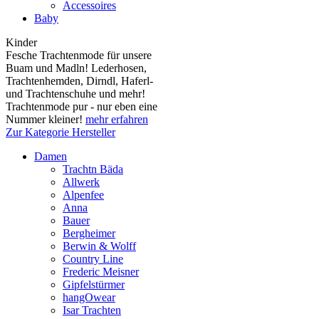
Accessoires
Baby
Kinder
Fesche Trachtenmode für unsere
Buam und Madln! Lederhosen,
Trachtenhemden, Dirndl, Haferl-
und Trachtenschuhe und mehr!
Trachtenmode pur - nur eben eine
Nummer kleiner!
mehr erfahren
Zur Kategorie Hersteller
Damen
Trachtn Bäda
Allwerk
Alpenfee
Anna
Bauer
Bergheimer
Berwin & Wolff
Country Line
Frederic Meisner
Gipfelstürmer
hangOwear
Isar Trachten