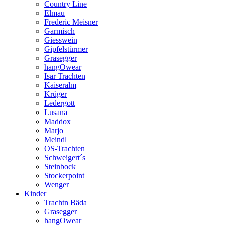
Country Line
Elmau
Frederic Meisner
Garmisch
Giesswein
Gipfelstürmer
Grasegger
hangOwear
Isar Trachten
Kaiseralm
Krüger
Ledergott
Lusana
Maddox
Marjo
Meindl
OS-Trachten
Schweigert´s
Steinbock
Stockerpoint
Wenger
Kinder
Trachtn Bäda
Grasegger
hangOwear