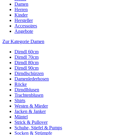
Damen
Herren
Kinder
Hersteller
Accessoires
Angebote
Zur Kategorie Damen
Dirndl 60cm
Dirndl 70cm
Dirndl 80cm
Dirndl 90cm
Dirndlschürzen
Damenlederhosen
Röcke
Dirndlblusen
Trachtenblusen
Shirts
Westen & Mieder
Jacken & Janker
Mäntel
Strick & Pullover
Schuhe, Stiefel & Pumps
Socken & Strümpfe