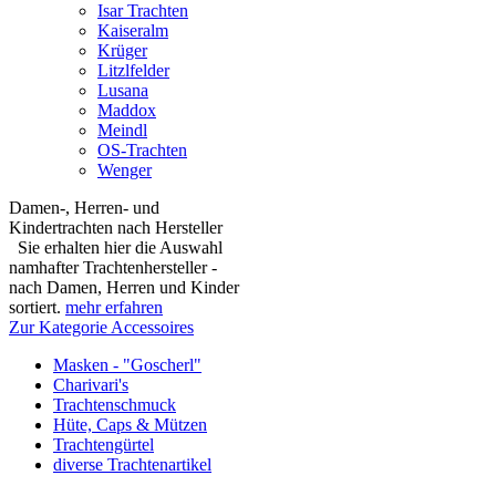
Isar Trachten
Kaiseralm
Krüger
Litzlfelder
Lusana
Maddox
Meindl
OS-Trachten
Wenger
Damen-, Herren- und
Kindertrachten nach Hersteller
Sie erhalten hier die Auswahl
namhafter Trachtenhersteller -
nach Damen, Herren und Kinder
sortiert.
mehr erfahren
Zur Kategorie Accessoires
Masken - "Goscherl"
Charivari's
Trachtenschmuck
Hüte, Caps & Mützen
Trachtengürtel
diverse Trachtenartikel