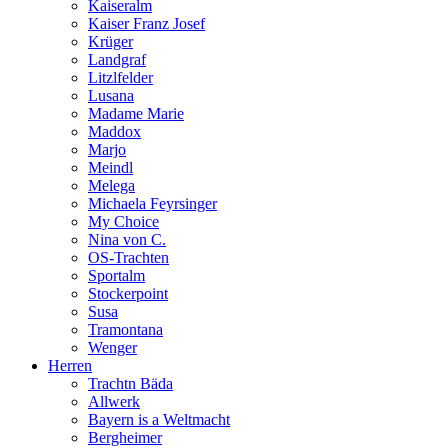
Kaiseralm
Kaiser Franz Josef
Krüger
Landgraf
Litzlfelder
Lusana
Madame Marie
Maddox
Marjo
Meindl
Melega
Michaela Feyrsinger
My Choice
Nina von C.
OS-Trachten
Sportalm
Stockerpoint
Susa
Tramontana
Wenger
Herren
Trachtn Bäda
Allwerk
Bayern is a Weltmacht
Bergheimer