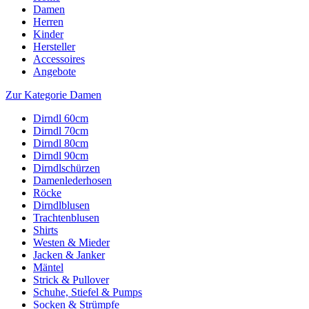
Damen
Herren
Kinder
Hersteller
Accessoires
Angebote
Zur Kategorie Damen
Dirndl 60cm
Dirndl 70cm
Dirndl 80cm
Dirndl 90cm
Dirndlschürzen
Damenlederhosen
Röcke
Dirndlblusen
Trachtenblusen
Shirts
Westen & Mieder
Jacken & Janker
Mäntel
Strick & Pullover
Schuhe, Stiefel & Pumps
Socken & Strümpfe