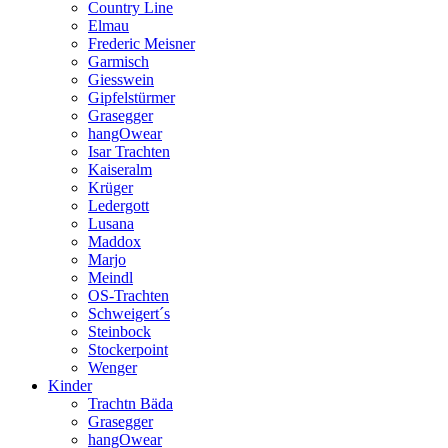
Country Line
Elmau
Frederic Meisner
Garmisch
Giesswein
Gipfelstürmer
Grasegger
hangOwear
Isar Trachten
Kaiseralm
Krüger
Ledergott
Lusana
Maddox
Marjo
Meindl
OS-Trachten
Schweigert´s
Steinbock
Stockerpoint
Wenger
Kinder
Trachtn Bäda
Grasegger
hangOwear