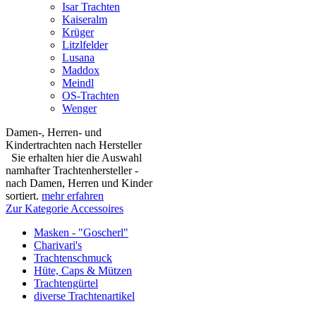
Isar Trachten
Kaiseralm
Krüger
Litzlfelder
Lusana
Maddox
Meindl
OS-Trachten
Wenger
Damen-, Herren- und
Kindertrachten nach Hersteller
Sie erhalten hier die Auswahl
namhafter Trachtenhersteller -
nach Damen, Herren und Kinder
sortiert.
mehr erfahren
Zur Kategorie Accessoires
Masken - "Goscherl"
Charivari's
Trachtenschmuck
Hüte, Caps & Mützen
Trachtengürtel
diverse Trachtenartikel