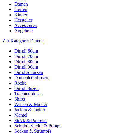
Damen
Herren
Kinder
Hersteller
Accessoires
Angebote
Zur Kategorie Damen
Dirndl 60cm
Dirndl 70cm
Dirndl 80cm
Dirndl 90cm
Dirndlschürzen
Damenlederhosen
Röcke
Dirndlblusen
Trachtenblusen
Shirts
Westen & Mieder
Jacken & Janker
Mäntel
Strick & Pullover
Schuhe, Stiefel & Pumps
Socken & Strümpfe