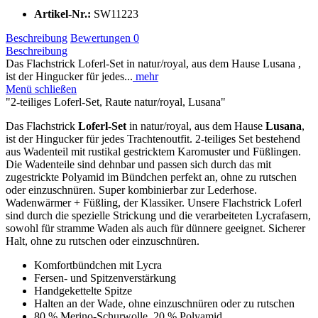
Artikel-Nr.:
SW11223
Beschreibung
Bewertungen
0
Beschreibung
Das Flachstrick Loferl-Set in natur/royal, aus dem Hause Lusana ,
ist der Hingucker für jedes...
mehr
Menü schließen
"2-teiliges Loferl-Set, Raute natur/royal, Lusana"
Das Flachstrick
Loferl-Set
in natur/royal, aus dem Hause
Lusana
,
ist der Hingucker für jedes Trachtenoutfit. 2-teiliges Set bestehend
aus Wadenteil mit rustikal gestricktem Karomuster und Füßlingen.
Die Wadenteile sind dehnbar und passen sich durch das mit
zugestrickte Polyamid im Bündchen perfekt an, ohne zu rutschen
oder einzuschnüren. Super kombinierbar zur Lederhose.
Wadenwärmer + Füßling, der Klassiker. Unsere Flachstrick Loferl
sind durch die spezielle Strickung und die verarbeiteten Lycrafasern,
sowohl für stramme Waden als auch für dünnere geeignet. Sicherer
Halt, ohne zu rutschen oder einzuschnüren.
Komfortbündchen mit Lycra
Fersen- und Spitzenverstärkung
Handgekettelte Spitze
Halten an der Wade, ohne einzuschnüren oder zu rutschen
80 % Merino-Schurwolle, 20 % Polyamid