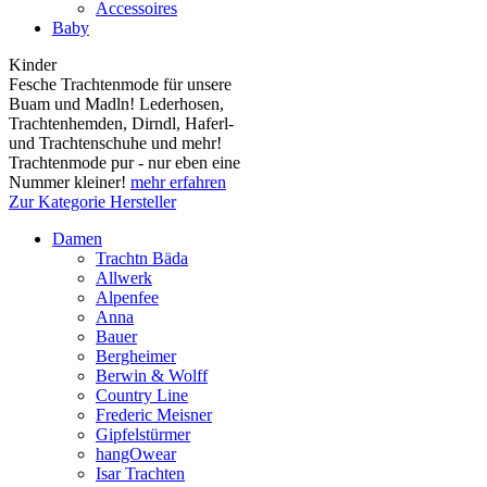
Accessoires
Baby
Kinder
Fesche Trachtenmode für unsere
Buam und Madln! Lederhosen,
Trachtenhemden, Dirndl, Haferl-
und Trachtenschuhe und mehr!
Trachtenmode pur - nur eben eine
Nummer kleiner!
mehr erfahren
Zur Kategorie Hersteller
Damen
Trachtn Bäda
Allwerk
Alpenfee
Anna
Bauer
Bergheimer
Berwin & Wolff
Country Line
Frederic Meisner
Gipfelstürmer
hangOwear
Isar Trachten