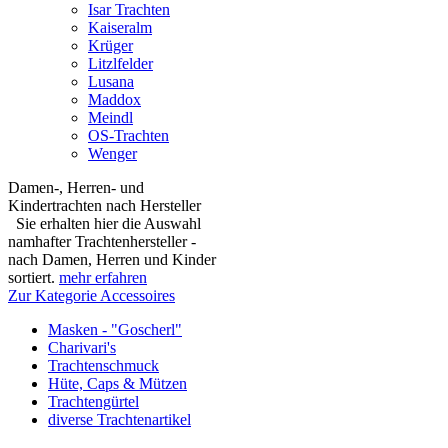
Isar Trachten
Kaiseralm
Krüger
Litzlfelder
Lusana
Maddox
Meindl
OS-Trachten
Wenger
Damen-, Herren- und
Kindertrachten nach Hersteller
Sie erhalten hier die Auswahl
namhafter Trachtenhersteller -
nach Damen, Herren und Kinder
sortiert.
mehr erfahren
Zur Kategorie Accessoires
Masken - "Goscherl"
Charivari's
Trachtenschmuck
Hüte, Caps & Mützen
Trachtengürtel
diverse Trachtenartikel