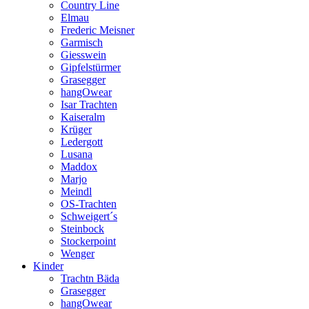
Country Line
Elmau
Frederic Meisner
Garmisch
Giesswein
Gipfelstürmer
Grasegger
hangOwear
Isar Trachten
Kaiseralm
Krüger
Ledergott
Lusana
Maddox
Marjo
Meindl
OS-Trachten
Schweigert´s
Steinbock
Stockerpoint
Wenger
Kinder
Trachtn Bäda
Grasegger
hangOwear