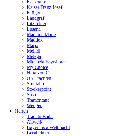
Kaiseralm
Kaiser Franz Josef
Krüger
Landgraf
Litzlfelder
Lusana
Madame Marie
Maddox
Marjo
Meindl
Melega
Michaela Feyrsinger
My Choice
Nina von C.
OS-Trachten
Sportalm
Stockerpoint
Susa
Tramontana
Wenger
Herren
Trachtn Bäda
Allwerk
Bayern is a Weltmacht
Bergheimer