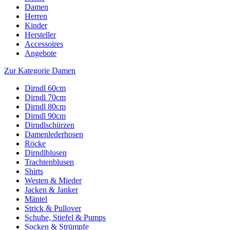
Damen
Herren
Kinder
Hersteller
Accessoires
Angebote
Zur Kategorie Damen
Dirndl 60cm
Dirndl 70cm
Dirndl 80cm
Dirndl 90cm
Dirndlschürzen
Damenlederhosen
Röcke
Dirndlblusen
Trachtenblusen
Shirts
Westen & Mieder
Jacken & Janker
Mäntel
Strick & Pullover
Schuhe, Stiefel & Pumps
Socken & Strümpfe