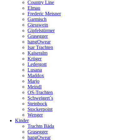
Country Line
Elmau
Frederic Meisner
Garmisch
Giesswein
Gipfelstürmer
Grasegger
hangOwear
Isar Trachten
Kaiseralm
Krüger
Ledergott
Lusana
Maddox
Marjo
Meindl
OS-Trachten
Schweigert´s
Steinbock
Stockerpoint
Wenger
Kinder
Trachtn Bäda
Grasegger
hangOwear