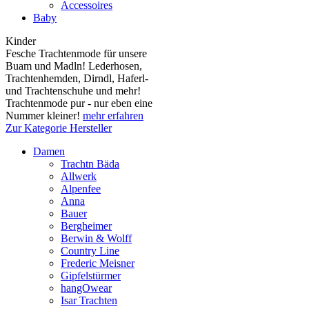
Accessoires
Baby
Kinder
Fesche Trachtenmode für unsere
Buam und Madln! Lederhosen,
Trachtenhemden, Dirndl, Haferl-
und Trachtenschuhe und mehr!
Trachtenmode pur - nur eben eine
Nummer kleiner!
mehr erfahren
Zur Kategorie Hersteller
Damen
Trachtn Bäda
Allwerk
Alpenfee
Anna
Bauer
Bergheimer
Berwin & Wolff
Country Line
Frederic Meisner
Gipfelstürmer
hangOwear
Isar Trachten