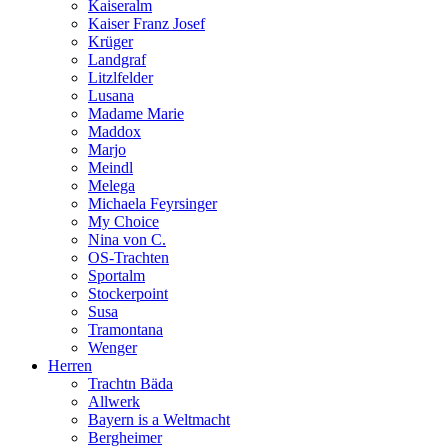
Kaiseralm
Kaiser Franz Josef
Krüger
Landgraf
Litzlfelder
Lusana
Madame Marie
Maddox
Marjo
Meindl
Melega
Michaela Feyrsinger
My Choice
Nina von C.
OS-Trachten
Sportalm
Stockerpoint
Susa
Tramontana
Wenger
Herren
Trachtn Bäda
Allwerk
Bayern is a Weltmacht
Bergheimer