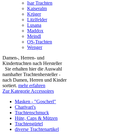
Isar Trachten
Kaiseralm
Krüger
Litzlfelder
Lusana
Maddox
Meindl
OS-Trachten
Wenger
Damen-, Herren- und
Kindertrachten nach Hersteller
Sie erhalten hier die Auswahl
namhafter Trachtenhersteller -
nach Damen, Herren und Kinder
sortiert.
mehr erfahren
Zur Kategorie Accessoires
Masken - "Goscherl"
Charivari's
Trachtenschmuck
Hüte, Caps & Mützen
Trachtengürtel
diverse Trachtenartikel