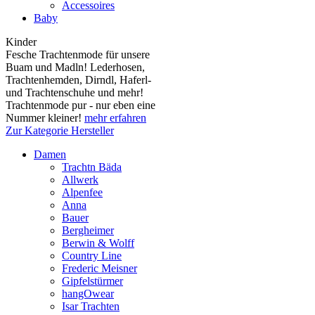
Accessoires
Baby
Kinder
Fesche Trachtenmode für unsere
Buam und Madln! Lederhosen,
Trachtenhemden, Dirndl, Haferl-
und Trachtenschuhe und mehr!
Trachtenmode pur - nur eben eine
Nummer kleiner!
mehr erfahren
Zur Kategorie Hersteller
Damen
Trachtn Bäda
Allwerk
Alpenfee
Anna
Bauer
Bergheimer
Berwin & Wolff
Country Line
Frederic Meisner
Gipfelstürmer
hangOwear
Isar Trachten