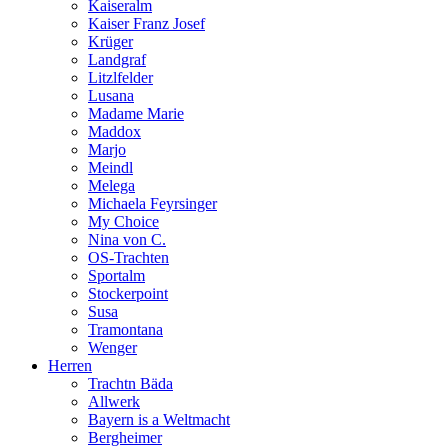
Kaiseralm
Kaiser Franz Josef
Krüger
Landgraf
Litzlfelder
Lusana
Madame Marie
Maddox
Marjo
Meindl
Melega
Michaela Feyrsinger
My Choice
Nina von C.
OS-Trachten
Sportalm
Stockerpoint
Susa
Tramontana
Wenger
Herren
Trachtn Bäda
Allwerk
Bayern is a Weltmacht
Bergheimer