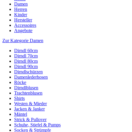
Damen
Herren
Kinder
Hersteller
Accessoires
Angebote
Zur Kategorie Damen
Dirndl 60cm
Dirndl 70cm
Dirndl 80cm
Dirndl 90cm
Dirndlschürzen
Damenlederhosen
Röcke
Dirndlblusen
Trachtenblusen
Shirts
Westen & Mieder
Jacken & Janker
Mäntel
Strick & Pullover
Schuhe, Stiefel & Pumps
Socken & Strümpfe