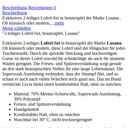
Beschreibung
Bewertungen
0
Beschreibung
Exklusives 2-teiliges Loferl-Set in braun/apfel der Marke Lusana .
Ob klassisch oder modern,...
mehr
Menü schließen
"2-teiliges Loferl-Set, braun/apfel, Lusana"
Exklusives 2-teiliges
Loferl-Set
in braun/apfel der Marke
Lusana
.
Ob klassisch oder modern, diese Loferl sind der Hingucker für jedes
Trachtenoutfit. Durch die spezielle Strickung und hochwertigste
Garne ist dieser Loferl sowohl für schmächtige als auch für stramme
Waden geeignet. Die Fersen- und Spitzenverstärkung sorgt gerade
an den stark beanspruchten Stellen für eine lange Lebensdauer. Die
Superwash Ausrüstung verhindert, dass der Strumpf filzt, und so
schaut er auch nach vielen Wäschen noch guad aus. Das im Bund
verstrickte Lycra bietet einen komfortablen Halt, ohne zu rutschen.
Material: 70% Merino-Schurwolle, Superwash-Ausrüstung,
30% Polyamid
Fersen- und Spitzenverstärkung
Handgekettelt
Komfortabler Halt, ohne zu rutschen
Waschbar bei 30° C, nicht trocknergeeignet