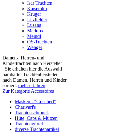
Isar Trachten
Kaiseralm
Krüger
Litzlfelder
Lusana
Maddox
Meindl
OS-Trachten
Wenger
Damen-, Herren- und
Kindertrachten nach Hersteller
Sie erhalten hier die Auswahl
namhafter Trachtenhersteller -
nach Damen, Herren und Kinder
sortiert.
mehr erfahren
Zur Kategorie Accessoires
Masken - "Goscherl"
Charivari's
Trachtenschmuck
Hüte, Caps & Mützen
Trachtengürtel
diverse Trachtenartikel