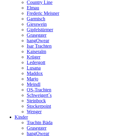
Country Line
Elmau
Frederic Meisner
Garmisch
Giesswein
Gipfelstürmer
Grasegger
hangOwear
Isar Trachten
Kaiseralm
Krüger
Ledergott
Lusana
Maddox
Marjo
Meindl
OS-Trachten
Schweigert´s
Steinbock
Stockerpoint
Wenger
Kinder
Trachtn Bäda
Grasegger
hangOwear