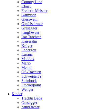
Country Line
Elmau
Frederic Meisner
Garmisch
Giesswein
Gipfelstürmer
Grasegger
hangOwear
Isar Trachten
Kaiseralm
Krüger
Ledergott
Lusana
Maddox
Marjo
Meindl
OS-Trachten
Schweigert´s
Steinbock
Stockerpoint
Wenger
Kinder
Trachtn Bäda
Grasegger
hangOwear