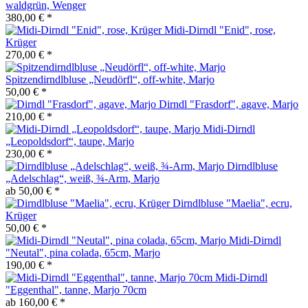
waldgrün, Wenger
380,00 € *
Midi-Dirndl "Enid", rose,
Krüger
270,00 € *
Spitzendirndlbluse „Neudörfl“, off-white, Marjo
50,00 € *
Dirndl "Frasdorf", agave, Marjo
210,00 € *
Midi-Dirndl
„Leopoldsdorf“, taupe, Marjo
230,00 € *
Dirndlbluse
„Adelschlag“, weiß, ¾-Arm, Marjo
ab 50,00 € *
Dirndlbluse "Maelia", ecru,
Krüger
50,00 € *
Midi-Dirndl
"Neutal", pina colada, 65cm, Marjo
190,00 € *
Midi-Dirndl
"Eggenthal", tanne, Marjo 70cm
ab 160,00 € *