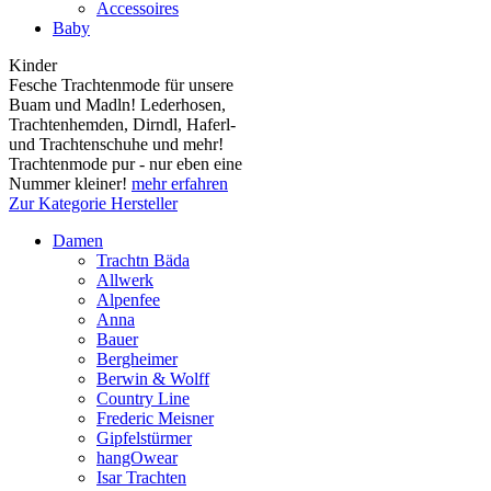
Accessoires
Baby
Kinder
Fesche Trachtenmode für unsere
Buam und Madln! Lederhosen,
Trachtenhemden, Dirndl, Haferl-
und Trachtenschuhe und mehr!
Trachtenmode pur - nur eben eine
Nummer kleiner!
mehr erfahren
Zur Kategorie Hersteller
Damen
Trachtn Bäda
Allwerk
Alpenfee
Anna
Bauer
Bergheimer
Berwin & Wolff
Country Line
Frederic Meisner
Gipfelstürmer
hangOwear
Isar Trachten