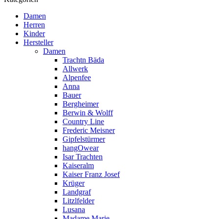
Damen
Herren
Kinder
Hersteller
Damen
Trachtn Bäda
Allwerk
Alpenfee
Anna
Bauer
Bergheimer
Berwin & Wolff
Country Line
Frederic Meisner
Gipfelstürmer
hangOwear
Isar Trachten
Kaiseralm
Kaiser Franz Josef
Krüger
Landgraf
Litzlfelder
Lusana
Madame Marie