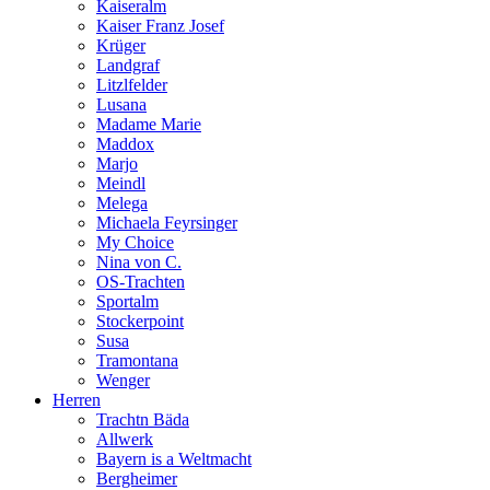
Kaiseralm
Kaiser Franz Josef
Krüger
Landgraf
Litzlfelder
Lusana
Madame Marie
Maddox
Marjo
Meindl
Melega
Michaela Feyrsinger
My Choice
Nina von C.
OS-Trachten
Sportalm
Stockerpoint
Susa
Tramontana
Wenger
Herren
Trachtn Bäda
Allwerk
Bayern is a Weltmacht
Bergheimer