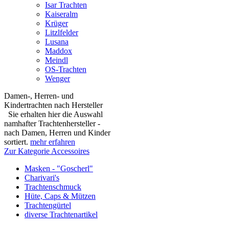
Isar Trachten
Kaiseralm
Krüger
Litzlfelder
Lusana
Maddox
Meindl
OS-Trachten
Wenger
Damen-, Herren- und
Kindertrachten nach Hersteller
Sie erhalten hier die Auswahl
namhafter Trachtenhersteller -
nach Damen, Herren und Kinder
sortiert.
mehr erfahren
Zur Kategorie Accessoires
Masken - "Goscherl"
Charivari's
Trachtenschmuck
Hüte, Caps & Mützen
Trachtengürtel
diverse Trachtenartikel