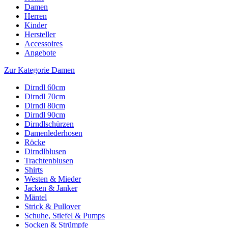
Damen
Herren
Kinder
Hersteller
Accessoires
Angebote
Zur Kategorie Damen
Dirndl 60cm
Dirndl 70cm
Dirndl 80cm
Dirndl 90cm
Dirndlschürzen
Damenlederhosen
Röcke
Dirndlblusen
Trachtenblusen
Shirts
Westen & Mieder
Jacken & Janker
Mäntel
Strick & Pullover
Schuhe, Stiefel & Pumps
Socken & Strümpfe