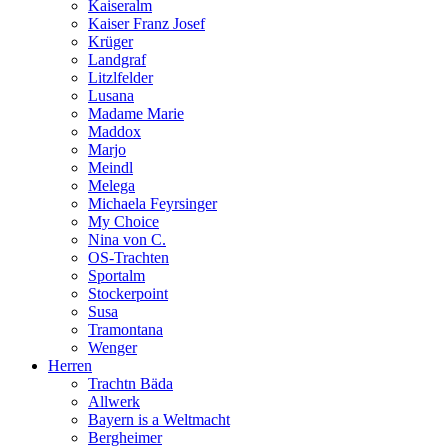
Kaiseralm
Kaiser Franz Josef
Krüger
Landgraf
Litzlfelder
Lusana
Madame Marie
Maddox
Marjo
Meindl
Melega
Michaela Feyrsinger
My Choice
Nina von C.
OS-Trachten
Sportalm
Stockerpoint
Susa
Tramontana
Wenger
Herren
Trachtn Bäda
Allwerk
Bayern is a Weltmacht
Bergheimer