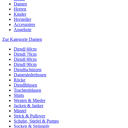
Damen
Herren
Kinder
Hersteller
Accessoires
Angebote
Zur Kategorie Damen
Dirndl 60cm
Dirndl 70cm
Dirndl 80cm
Dirndl 90cm
Dirndlschürzen
Damenlederhosen
Röcke
Dirndlblusen
Trachtenblusen
Shirts
Westen & Mieder
Jacken & Janker
Mäntel
Strick & Pullover
Schuhe, Stiefel & Pumps
Socken & Strümpfe