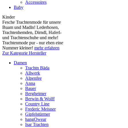
Accessoires
Baby
Kinder
Fesche Trachtenmode für unsere
Buam und Madln! Lederhosen,
Trachtenhemden, Dirndl, Haferl-
und Trachtenschuhe und mehr!
Trachtenmode pur - nur eben eine
Nummer kleiner!
mehr erfahren
Zur Kategorie Hersteller
Damen
Trachtn Bäda
Allwerk
Alpenfee
Anna
Bauer
Bergheimer
Berwin & Wolff
Country Line
Frederic Meisner
Gipfelstürmer
hangOwear
Isar Trachten