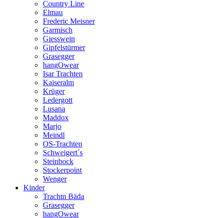
Country Line
Elmau
Frederic Meisner
Garmisch
Giesswein
Gipfelstürmer
Grasegger
hangOwear
Isar Trachten
Kaiseralm
Krüger
Ledergott
Lusana
Maddox
Marjo
Meindl
OS-Trachten
Schweigert´s
Steinbock
Stockerpoint
Wenger
Kinder
Trachtn Bäda
Grasegger
hangOwear