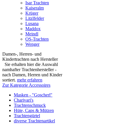
Isar Trachten
Kaiseralm
Krüger
Litzlfelder
Lusana
Maddox
Meindl
OS-Trachten
Wenger
Damen-, Herren- und
Kindertrachten nach Hersteller
Sie erhalten hier die Auswahl
namhafter Trachtenhersteller -
nach Damen, Herren und Kinder
sortiert.
mehr erfahren
Zur Kategorie Accessoires
Masken - "Goscherl"
Charivari's
Trachtenschmuck
Hüte, Caps & Mützen
Trachtengürtel
diverse Trachtenartikel