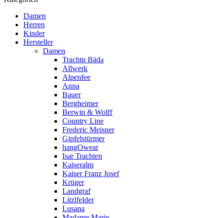
Damen
Herren
Kinder
Hersteller
Damen
Trachtn Bäda
Allwerk
Alpenfee
Anna
Bauer
Bergheimer
Berwin & Wolff
Country Line
Frederic Meisner
Gipfelstürmer
hangOwear
Isar Trachten
Kaiseralm
Kaiser Franz Josef
Krüger
Landgraf
Litzlfelder
Lusana
Madame Marie