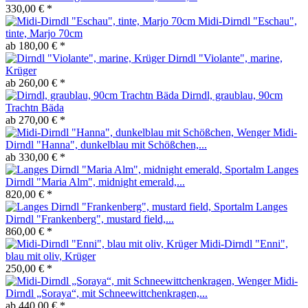
330,00 € *
Midi-Dirndl "Eschau",
tinte, Marjo 70cm
ab 180,00 € *
Dirndl "Violante", marine,
Krüger
ab 260,00 € *
Dirndl, graublau, 90cm
Trachtn Bäda
ab 270,00 € *
Midi-
Dirndl "Hanna", dunkelblau mit Schößchen,...
ab 330,00 € *
Langes
Dirndl "Maria Alm", midnight emerald,...
820,00 € *
Langes
Dirndl "Frankenberg", mustard field,...
860,00 € *
Midi-Dirndl "Enni",
blau mit oliv, Krüger
250,00 € *
Midi-
Dirndl „Soraya“, mit Schneewittchenkragen,...
ab 440,00 € *