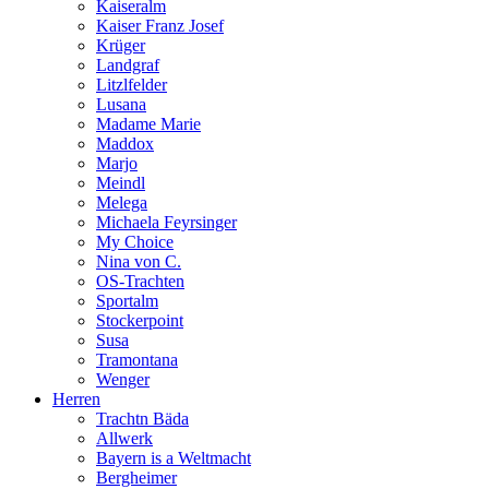
Kaiseralm
Kaiser Franz Josef
Krüger
Landgraf
Litzlfelder
Lusana
Madame Marie
Maddox
Marjo
Meindl
Melega
Michaela Feyrsinger
My Choice
Nina von C.
OS-Trachten
Sportalm
Stockerpoint
Susa
Tramontana
Wenger
Herren
Trachtn Bäda
Allwerk
Bayern is a Weltmacht
Bergheimer