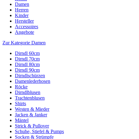
Damen
Herren
Kinder
Hersteller
Accessoires
Angebote
Zur Kategorie Damen
Dirndl 60cm
Dirndl 70cm
Dirndl 80cm
Dirndl 90cm
Dirndlschürzen
Damenlederhosen
Röcke
Dirndlblusen
Trachtenblusen
Shirts
Westen & Mieder
Jacken & Janker
Mäntel
Strick & Pullover
Schuhe, Stiefel & Pumps
Socken & Strümpfe