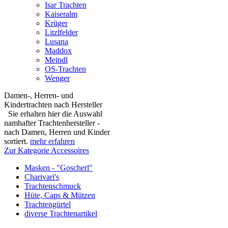
Isar Trachten
Kaiseralm
Krüger
Litzlfelder
Lusana
Maddox
Meindl
OS-Trachten
Wenger
Damen-, Herren- und
Kindertrachten nach Hersteller
Sie erhalten hier die Auswahl
namhafter Trachtenhersteller -
nach Damen, Herren und Kinder
sortiert.
mehr erfahren
Zur Kategorie Accessoires
Masken - "Goscherl"
Charivari's
Trachtenschmuck
Hüte, Caps & Mützen
Trachtengürtel
diverse Trachtenartikel