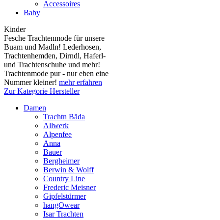
Accessoires
Baby
Kinder
Fesche Trachtenmode für unsere
Buam und Madln! Lederhosen,
Trachtenhemden, Dirndl, Haferl-
und Trachtenschuhe und mehr!
Trachtenmode pur - nur eben eine
Nummer kleiner!
mehr erfahren
Zur Kategorie Hersteller
Damen
Trachtn Bäda
Allwerk
Alpenfee
Anna
Bauer
Bergheimer
Berwin & Wolff
Country Line
Frederic Meisner
Gipfelstürmer
hangOwear
Isar Trachten