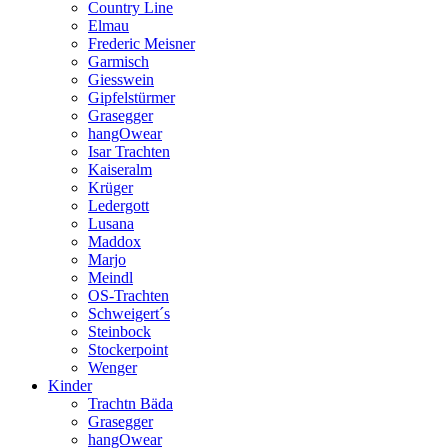
Country Line
Elmau
Frederic Meisner
Garmisch
Giesswein
Gipfelstürmer
Grasegger
hangOwear
Isar Trachten
Kaiseralm
Krüger
Ledergott
Lusana
Maddox
Marjo
Meindl
OS-Trachten
Schweigert´s
Steinbock
Stockerpoint
Wenger
Kinder
Trachtn Bäda
Grasegger
hangOwear