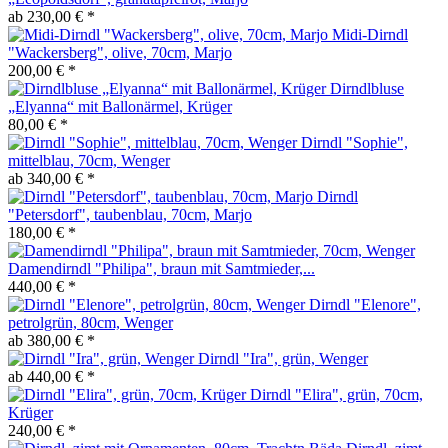
ab 230,00 € *
Midi-Dirndl
"Wackersberg", olive, 70cm, Marjo
200,00 € *
Dirndlbluse
„Elyanna“ mit Ballonärmel, Krüger
80,00 € *
Dirndl "Sophie",
mittelblau, 70cm, Wenger
ab 340,00 € *
Dirndl
"Petersdorf", taubenblau, 70cm, Marjo
180,00 € *
Damendirndl "Philipa", braun mit Samtmieder,...
440,00 € *
Dirndl "Elenore",
petrolgrün, 80cm, Wenger
ab 380,00 € *
Dirndl "Ira", grün, Wenger
ab 440,00 € *
Dirndl "Elira", grün, 70cm,
Krüger
240,00 € *