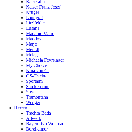
Kaiseralm
Kaiser Franz Josef
Krüger
Landgraf
Litzlfelder
Lusana
Madame Marie
Maddox
Marjo
Meindl
Melega
Michaela Feyrsinger
My Choice
Nina von C.
OS-Trachten
Sportalm
Stockerpoint
Susa
Tramontana
Wenger
Herren
Trachtn Bäda
Allwerk
Bayern is a Weltmacht
Bergheimer