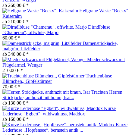
ab 260,00 € *
Hellgraue Weste "Becky",
Kaiseralm
ab 210,00 € *
Dirndlbluse
"Chamerau", offwhite, Marjo
60,00 € *
Damenstrickjacke,
maigrün, Litzlfelder
ab 340,00 € *
Mieder schwarz mit
Flügelärmel, Wenger
210,00 € *
Trachtenbluse
Blümchen,, Gipfelstürmer
70,00 € *
Herren
Strickjacke, anthrazit mit braun, Isar...
ab 130,00 € *
Kurze
Lederhose "Egbert", wildwalnuss, Maddox
ab 160,00 € *
Kurze
Lederhose „Hopfensee“, bernstein antik,...