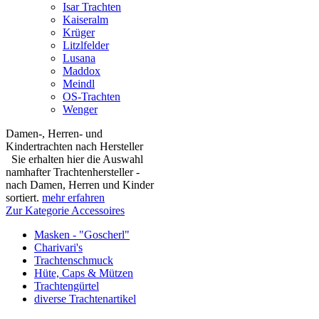
Isar Trachten
Kaiseralm
Krüger
Litzlfelder
Lusana
Maddox
Meindl
OS-Trachten
Wenger
Damen-, Herren- und
Kindertrachten nach Hersteller
Sie erhalten hier die Auswahl
namhafter Trachtenhersteller -
nach Damen, Herren und Kinder
sortiert.
mehr erfahren
Zur Kategorie Accessoires
Masken - "Goscherl"
Charivari's
Trachtenschmuck
Hüte, Caps & Mützen
Trachtengürtel
diverse Trachtenartikel