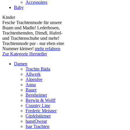
Accessoires
Baby
Kinder
Fesche Trachtenmode für unsere
Buam und Madln! Lederhosen,
Trachtenhemden, Dirndl, Haferl-
und Trachtenschuhe und mehr!
Trachtenmode pur - nur eben eine
Nummer kleiner!
mehr erfahren
Zur Kategorie Hersteller
Damen
Trachtn Bäda
Allwerk
Alpenfee
Anna
Bauer
Bergheimer
Berwin & Wolff
Country Line
Frederic Meisner
Gipfelstürmer
hangOwear
Isar Trachten