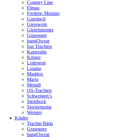
Country Line
Elmau
Frederic Meisner
Garmisch
Giesswein
Gipfelstürmer
Grasegger
hangOwear
Isar Trachten
Kaiseralm
Krüger
Ledergott
Lusana
Maddox
Marjo
Meindl
OS-Trachten
Schweigert´s
Steinbock
Stockerpoint
Wenger
Kinder
Trachtn Bäda
Grasegger
hangOwear