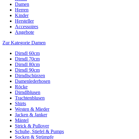
Damen
Herren
Kinder
Hersteller
Accessoires
Angebote
Zur Kategorie Damen
Dirndl 60cm
Dirndl 70cm
Dirndl 80cm
Dirndl 90cm
Dirndlschürzen
Damenlederhosen
Röcke
Dirndlblusen
Trachtenblusen
Shirts
Westen & Mieder
Jacken & Janker
Mäntel
Strick & Pullover
Schuhe, Stiefel & Pumps
Socken & Strümpfe