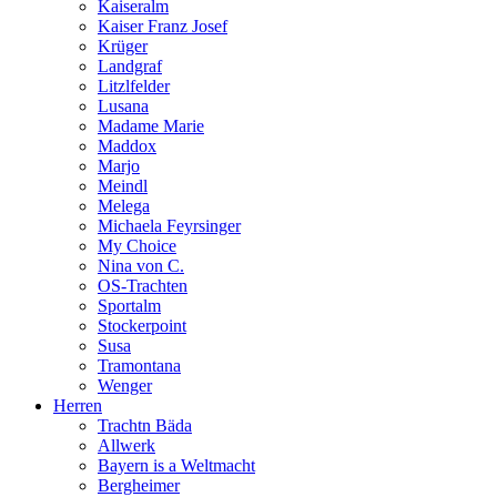
Kaiseralm
Kaiser Franz Josef
Krüger
Landgraf
Litzlfelder
Lusana
Madame Marie
Maddox
Marjo
Meindl
Melega
Michaela Feyrsinger
My Choice
Nina von C.
OS-Trachten
Sportalm
Stockerpoint
Susa
Tramontana
Wenger
Herren
Trachtn Bäda
Allwerk
Bayern is a Weltmacht
Bergheimer