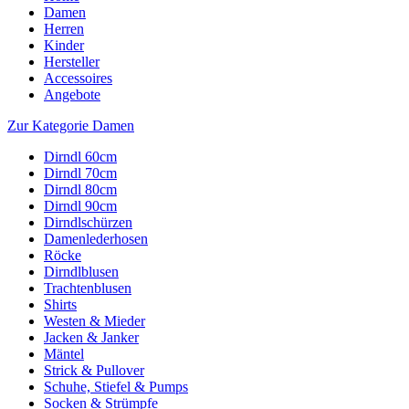
Damen
Herren
Kinder
Hersteller
Accessoires
Angebote
Zur Kategorie Damen
Dirndl 60cm
Dirndl 70cm
Dirndl 80cm
Dirndl 90cm
Dirndlschürzen
Damenlederhosen
Röcke
Dirndlblusen
Trachtenblusen
Shirts
Westen & Mieder
Jacken & Janker
Mäntel
Strick & Pullover
Schuhe, Stiefel & Pumps
Socken & Strümpfe