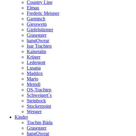
Country Line
Elmau
Frederic Meisner
Garmisch
Giesswein
Gipfelstürmer
Grasegger
hangOwear
Isar Trachten
Kaiseralm
Krüger
Ledergott
Lusana
Maddox
Marjo
Meindl
OS-Trachten
Schweigert´s
Steinbock
Stockerpoint
Wenger
Kinder
Trachtn Bäda
Grasegger
hangOwear