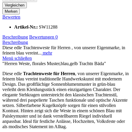
Vergleichen
Merken
Bewerten
Artikel-Nr.:
SW11288
Beschreibung
Bewertungen
0
Beschreibung
Diese edle Trachtenweste für Herren , von unserer Eigenmarke, in
feinem blau vereint...
mehr
Menü schließen
"Herren Weste, florales Muster,blau,gelb Trachtn Bäda"
Diese edle
Trachtenweste für Herren
, von unserer Eigenmarke, in
feinem blau vereint traditionelle Handwerkskunst mit modernem
Design. Das großflächige Sonnenblumenmuster in grün-blau
verleiht dem Kleidungsstück einen einzigartigen Charakter. Der
elegante Stehkragen unterstreicht den klassischen Trachtenstil,
während drei paspelierte Taschen funktionale und optische Akzente
setzen. Silberfarbene Kugelknöpfe sorgen für einen stilvollen
Kontrast. Hinten zeigt sich die Weste in einem schönen Blau mit
Paisleymuster und ist dank verstellbarem Riegel individuell
anpassbar. Ideal für festliche Anlässe, Hochzeiten, Volksfeste oder
als modisches Statement im Alltag.