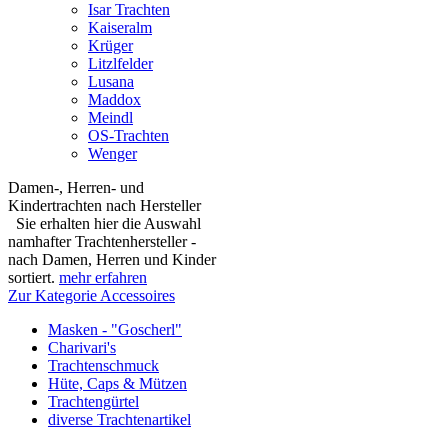
Isar Trachten
Kaiseralm
Krüger
Litzlfelder
Lusana
Maddox
Meindl
OS-Trachten
Wenger
Damen-, Herren- und
Kindertrachten nach Hersteller
Sie erhalten hier die Auswahl
namhafter Trachtenhersteller -
nach Damen, Herren und Kinder
sortiert.
mehr erfahren
Zur Kategorie Accessoires
Masken - "Goscherl"
Charivari's
Trachtenschmuck
Hüte, Caps & Mützen
Trachtengürtel
diverse Trachtenartikel