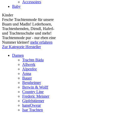
Accessoires
Baby
Kinder
Fesche Trachtenmode für unsere
Buam und Madln! Lederhosen,
Trachtenhemden, Dirndl, Haferl-
und Trachtenschuhe und mehr!
Trachtenmode pur - nur eben eine
Nummer kleiner!
mehr erfahren
Zur Kategorie Hersteller
Damen
Trachtn Bäda
Allwerk
Alpenfee
Anna
Bauer
Bergheimer
Berwin & Wolff
Country Line
Frederic Meisner
Gipfelstürmer
hangOwear
Isar Trachten