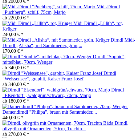
ab 200,00 € *
Midi-Dirndl
"Puchberg", schilf, 75cm, Marjo
ab 220,00 € *
Midi-Dirndl „Lillith“, rot,
Krüger
240,00 € *
Midi-
Dirndl „Alisha“, mit Samtmieder, grün,...
170,00 € *
Dirndl "Sophie",
mittelblau, 70cm, Wenger
ab 340,00 € *
Dirndl
"Weissensee", graphit, Kaiser Franz Josef
ab 340,00 € *
Dirndl
"Elsendorf", waldgrün/schwarz, 70cm, Marjo
ab 180,00 € *
Damendirndl "Philipa", braun mit Samtmieder,...
440,00 € *
Dirndl,
olivgrün mit Ornamenten, 70cm, Trachtn...
ab 270,00 € *