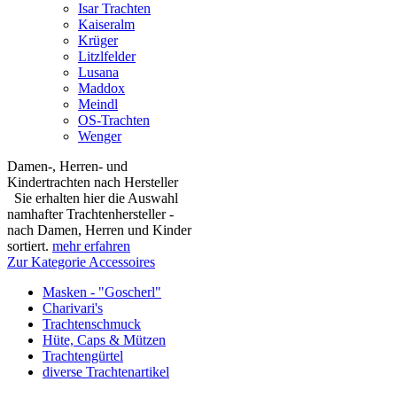
Isar Trachten
Kaiseralm
Krüger
Litzlfelder
Lusana
Maddox
Meindl
OS-Trachten
Wenger
Damen-, Herren- und
Kindertrachten nach Hersteller
Sie erhalten hier die Auswahl
namhafter Trachtenhersteller -
nach Damen, Herren und Kinder
sortiert.
mehr erfahren
Zur Kategorie Accessoires
Masken - "Goscherl"
Charivari's
Trachtenschmuck
Hüte, Caps & Mützen
Trachtengürtel
diverse Trachtenartikel