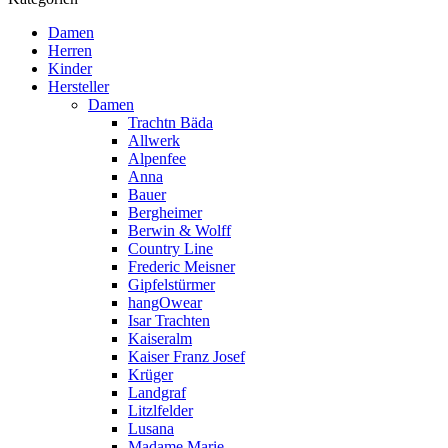
Damen
Herren
Kinder
Hersteller
Damen
Trachtn Bäda
Allwerk
Alpenfee
Anna
Bauer
Bergheimer
Berwin & Wolff
Country Line
Frederic Meisner
Gipfelstürmer
hangOwear
Isar Trachten
Kaiseralm
Kaiser Franz Josef
Krüger
Landgraf
Litzlfelder
Lusana
Madame Marie