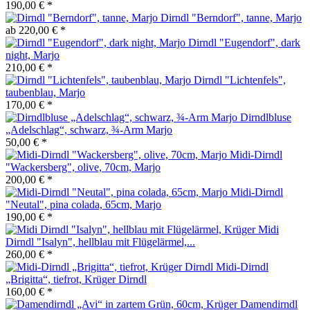
190,00 € *
Dirndl "Berndorf", tanne, Marjo
ab 220,00 € *
Dirndl "Eugendorf", dark
night, Marjo
210,00 € *
Dirndl "Lichtenfels",
taubenblau, Marjo
170,00 € *
Dirndlbluse
„Adelschlag“, schwarz, ¾-Arm Marjo
50,00 € *
Midi-Dirndl
"Wackersberg", olive, 70cm, Marjo
200,00 € *
Midi-Dirndl
"Neutal", pina colada, 65cm, Marjo
190,00 € *
Midi
Dirndl "Isalyn", hellblau mit Flügelärmel,...
260,00 € *
Midi-Dirndl
„Brigitta“, tiefrot, Krüger Dirndl
160,00 € *
Damendirndl