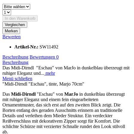
In den
Warenkorb
Vergleichen
Merken
Bewerten
Artikel-Nr.:
SW11492
Beschreibung
Bewertungen
0
Beschreibung
Das Midi-Dirndl "Eschau" von MarJo in dunkelblau überzeugt mit
ruhiger Eleganz und...
mehr
Menü schließen
"Midi-Dirndl "Eschau", tinte, Marjo 70cm"
Das
Midi-Dirndl
"Eschau" von
MarJo
in dunkelblau überzeugt
mit ruhiger Eleganz und einem fein eingearbeiteten
Ornamentmuster, das sich erst auf den zweiten Blick zeigt. Die
Borten entlang des geraden Ausschnitts erinnern an traditionelle
Details und verleihen dem Mieder Struktur. Ein verdeckter
Reißverschluss mit dekorativem Zipper sorgt für Komfort. Die
schlichte Schürze mit verzierter Schnalle rundet den Look stilvoll
ab.