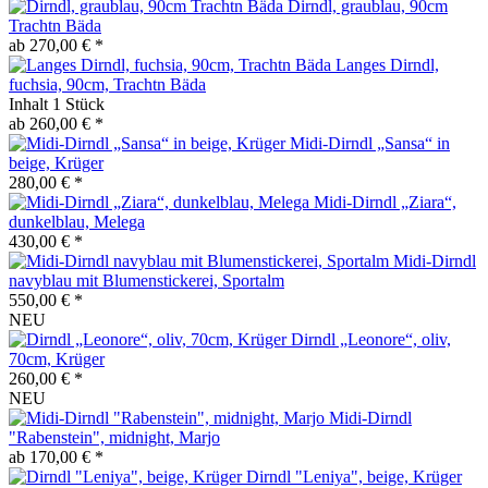
Dirndl, graublau, 90cm
Trachtn Bäda
ab 270,00 € *
Langes Dirndl,
fuchsia, 90cm, Trachtn Bäda
Inhalt
1 Stück
ab 260,00 € *
Midi-Dirndl „Sansa“ in
beige, Krüger
280,00 € *
Midi-Dirndl „Ziara“,
dunkelblau, Melega
430,00 € *
Midi-Dirndl
navyblau mit Blumenstickerei, Sportalm
550,00 € *
NEU
Dirndl „Leonore“, oliv,
70cm, Krüger
260,00 € *
NEU
Midi-Dirndl
"Rabenstein", midnight, Marjo
ab 170,00 € *
Dirndl "Leniya", beige, Krüger