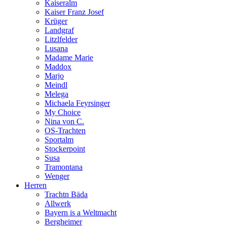
Kaiseralm
Kaiser Franz Josef
Krüger
Landgraf
Litzlfelder
Lusana
Madame Marie
Maddox
Marjo
Meindl
Melega
Michaela Feyrsinger
My Choice
Nina von C.
OS-Trachten
Sportalm
Stockerpoint
Susa
Tramontana
Wenger
Herren
Trachtn Bäda
Allwerk
Bayern is a Weltmacht
Bergheimer