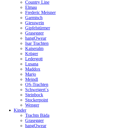
Country Line
Elmau
Frederic Meisner
Garmisch
Giesswein
Gipfelstürmer
Grasegger
hangOwear
Isar Trachten
Kaiseralm
Krüger
Ledergott
Lusana
Maddox
Marjo
Meindl
OS-Trachten
Schweigert´s
Steinbock
Stockerpoint
Wenger
Kinder
Trachtn Bäda
Grasegger
hangOwear