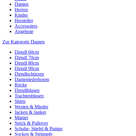
Damen
Herren
Kinder
Hersteller
Accessoires
Angebote
Zur Kategorie Damen
Dirndl 60cm
Dirndl 70cm
Dirndl 80cm
Dirndl 90cm
Dirndlschürzen
Damenlederhosen
Röcke
Dirndlblusen
Trachtenblusen
Shirts
Westen & Mieder
Jacken & Janker
Mäntel
Strick & Pullover
Schuhe, Stiefel & Pumps
Socken & Strümpfe