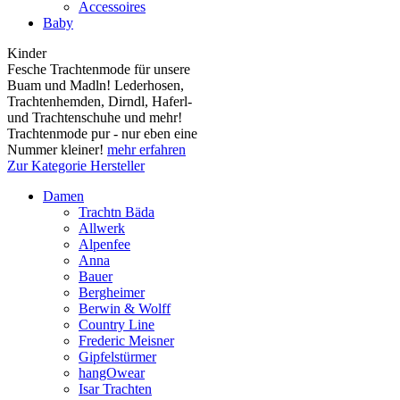
Accessoires
Baby
Kinder
Fesche Trachtenmode für unsere
Buam und Madln! Lederhosen,
Trachtenhemden, Dirndl, Haferl-
und Trachtenschuhe und mehr!
Trachtenmode pur - nur eben eine
Nummer kleiner!
mehr erfahren
Zur Kategorie Hersteller
Damen
Trachtn Bäda
Allwerk
Alpenfee
Anna
Bauer
Bergheimer
Berwin & Wolff
Country Line
Frederic Meisner
Gipfelstürmer
hangOwear
Isar Trachten