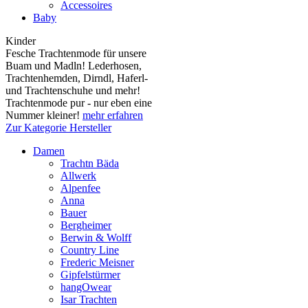
Accessoires
Baby
Kinder
Fesche Trachtenmode für unsere
Buam und Madln! Lederhosen,
Trachtenhemden, Dirndl, Haferl-
und Trachtenschuhe und mehr!
Trachtenmode pur - nur eben eine
Nummer kleiner!
mehr erfahren
Zur Kategorie Hersteller
Damen
Trachtn Bäda
Allwerk
Alpenfee
Anna
Bauer
Bergheimer
Berwin & Wolff
Country Line
Frederic Meisner
Gipfelstürmer
hangOwear
Isar Trachten