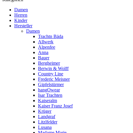
Damen
Herren
Kinder
Hersteller
Damen
Trachtn Bäda
Allwerk
Alpenfee
Anna
Bauer
Bergheimer
Berwin & Wolff
Country Line
Frederic Meisner
Gipfelstürmer
hangOwear
Isar Trachten
Kaiseralm
Kaiser Franz Josef
Krüger
Landgraf
Litzlfelder
Lusana
Madame Marie