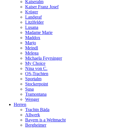
Kaiseralm
Kaiser Franz Josef
Krüger
Landgraf
Litzlfelder
Lusana
Madame Marie
Maddox
Marjo
Meindl
Melega
Michaela Feyrsinger
My Choice
Nina von C.
OS-Trachten
Sportalm
Stockerpoint
Susa
Tramontana
Wenger
Herren
Trachtn Bäda
Allwerk
Bayern is a Weltmacht
Bergheimer