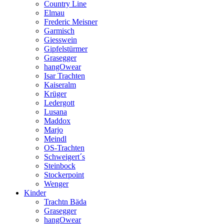
Country Line
Elmau
Frederic Meisner
Garmisch
Giesswein
Gipfelstürmer
Grasegger
hangOwear
Isar Trachten
Kaiseralm
Krüger
Ledergott
Lusana
Maddox
Marjo
Meindl
OS-Trachten
Schweigert´s
Steinbock
Stockerpoint
Wenger
Kinder
Trachtn Bäda
Grasegger
hangOwear