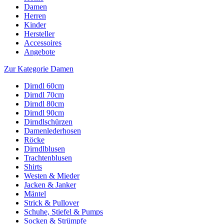
Damen
Herren
Kinder
Hersteller
Accessoires
Angebote
Zur Kategorie Damen
Dirndl 60cm
Dirndl 70cm
Dirndl 80cm
Dirndl 90cm
Dirndlschürzen
Damenlederhosen
Röcke
Dirndlblusen
Trachtenblusen
Shirts
Westen & Mieder
Jacken & Janker
Mäntel
Strick & Pullover
Schuhe, Stiefel & Pumps
Socken & Strümpfe