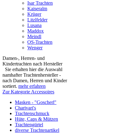
Isar Trachten
Kaiseralm
Krüger
Litzlfelder
Lusana
Maddox
Meindl
OS-Trachten
Wenger
Damen-, Herren- und
Kindertrachten nach Hersteller
Sie erhalten hier die Auswahl
namhafter Trachtenhersteller -
nach Damen, Herren und Kinder
sortiert.
mehr erfahren
Zur Kategorie Accessoires
Masken - "Goscherl"
Charivari's
Trachtenschmuck
Hüte, Caps & Mützen
Trachtengürtel
diverse Trachtenartikel