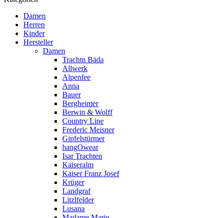
Damen
Herren
Kinder
Hersteller
Damen
Trachtn Bäda
Allwerk
Alpenfee
Anna
Bauer
Bergheimer
Berwin & Wolff
Country Line
Frederic Meisner
Gipfelstürmer
hangOwear
Isar Trachten
Kaiseralm
Kaiser Franz Josef
Krüger
Landgraf
Litzlfelder
Lusana
Madame Marie