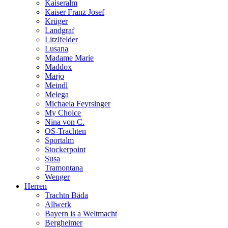
Kaiseralm
Kaiser Franz Josef
Krüger
Landgraf
Litzlfelder
Lusana
Madame Marie
Maddox
Marjo
Meindl
Melega
Michaela Feyrsinger
My Choice
Nina von C.
OS-Trachten
Sportalm
Stockerpoint
Susa
Tramontana
Wenger
Herren
Trachtn Bäda
Allwerk
Bayern is a Weltmacht
Bergheimer