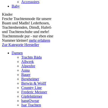
Accessoires
Baby
Kinder
Fesche Trachtenmode für unsere
Buam und Madln! Lederhosen,
Trachtenhemden, Dirndl, Haferl-
und Trachtenschuhe und mehr!
Trachtenmode pur - nur eben eine
Nummer kleiner!
mehr erfahren
Zur Kategorie Hersteller
Damen
Trachtn Bäda
Allwerk
Alpenfee
Anna
Bauer
Bergheimer
Berwin & Wolff
Country Line
Frederic Meisner
Gipfelstürmer
hangOwear
Isar Trachten