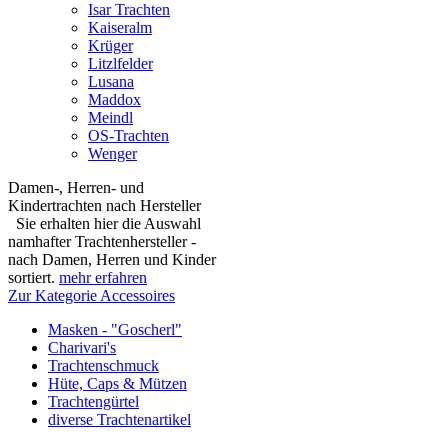
Isar Trachten
Kaiseralm
Krüger
Litzlfelder
Lusana
Maddox
Meindl
OS-Trachten
Wenger
Damen-, Herren- und
Kindertrachten nach Hersteller
Sie erhalten hier die Auswahl
namhafter Trachtenhersteller -
nach Damen, Herren und Kinder
sortiert.
mehr erfahren
Zur Kategorie Accessoires
Masken - "Goscherl"
Charivari's
Trachtenschmuck
Hüte, Caps & Mützen
Trachtengürtel
diverse Trachtenartikel