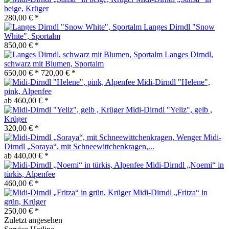
beige, Krüger
280,00 € *
Langes Dirndl "Snow
White", Sportalm
850,00 € *
Langes Dirndl,
schwarz mit Blumen, Sportalm
650,00 € *
720,00 € *
Midi-Dirndl "Helene",
pink, Alpenfee
ab 460,00 € *
Midi-Dirndl "Yeliz", gelb ,
Krüger
320,00 € *
Midi-
Dirndl „Soraya“, mit Schneewittchenkragen,...
ab 440,00 € *
Midi-Dirndl „Noemi“ in
türkis, Alpenfee
460,00 € *
Midi-Dirndl „Fritza“ in
grün, Krüger
250,00 € *
Zuletzt angesehen