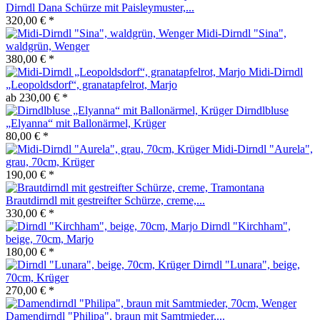
Dirndl Dana Schürze mit Paisleymuster,...
320,00 € *
Midi-Dirndl "Sina",
waldgrün, Wenger
380,00 € *
Midi-Dirndl
„Leopoldsdorf“, granatapfelrot, Marjo
ab 230,00 € *
Dirndlbluse
„Elyanna“ mit Ballonärmel, Krüger
80,00 € *
Midi-Dirndl "Aurela",
grau, 70cm, Krüger
190,00 € *
Brautdirndl mit gestreifter Schürze, creme,...
330,00 € *
Dirndl "Kirchham",
beige, 70cm, Marjo
180,00 € *
Dirndl "Lunara", beige,
70cm, Krüger
270,00 € *
Damendirndl "Philipa", braun mit Samtmieder,...