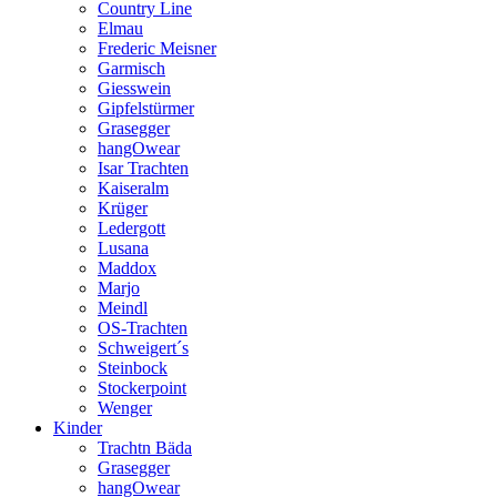
Country Line
Elmau
Frederic Meisner
Garmisch
Giesswein
Gipfelstürmer
Grasegger
hangOwear
Isar Trachten
Kaiseralm
Krüger
Ledergott
Lusana
Maddox
Marjo
Meindl
OS-Trachten
Schweigert´s
Steinbock
Stockerpoint
Wenger
Kinder
Trachtn Bäda
Grasegger
hangOwear