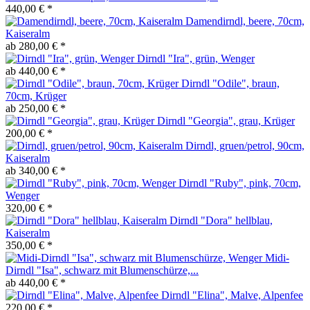
440,00 € *
Damendirndl, beere, 70cm,
Kaiseralm
ab 280,00 € *
Dirndl "Ira", grün, Wenger
ab 440,00 € *
Dirndl "Odile", braun,
70cm, Krüger
ab 250,00 € *
Dirndl "Georgia", grau, Krüger
200,00 € *
Dirndl, gruen/petrol, 90cm,
Kaiseralm
ab 340,00 € *
Dirndl "Ruby", pink, 70cm,
Wenger
320,00 € *
Dirndl "Dora" hellblau,
Kaiseralm
350,00 € *
Midi-
Dirndl "Isa", schwarz mit Blumenschürze,...
ab 440,00 € *
Dirndl "Elina", Malve, Alpenfee
220,00 € *