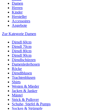
Damen
Herren
Kinder
Hersteller
Accessoires
Angebote
Zur Kategorie Damen
Dirndl 60cm
Dirndl 70cm
Dirndl 80cm
Dirndl 90cm
Dirndlschürzen
Damenlederhosen
Röcke
Dirndlblusen
Trachtenblusen
Shirts
Westen & Mieder
Jacken & Janker
Mäntel
Strick & Pullover
Schuhe, Stiefel & Pumps
Socken & Strümpfe