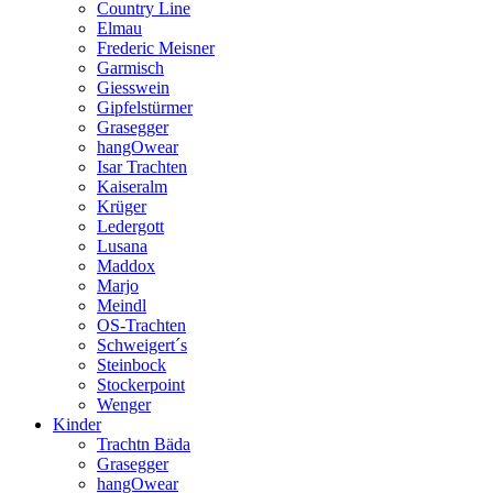
Country Line
Elmau
Frederic Meisner
Garmisch
Giesswein
Gipfelstürmer
Grasegger
hangOwear
Isar Trachten
Kaiseralm
Krüger
Ledergott
Lusana
Maddox
Marjo
Meindl
OS-Trachten
Schweigert´s
Steinbock
Stockerpoint
Wenger
Kinder
Trachtn Bäda
Grasegger
hangOwear