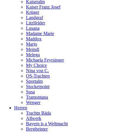
Kaiseralm
Kaiser Franz Josef
Krüger
Landgraf
Litzlfelder
Lusana
Madame Marie
Maddox
Marjo
Meindl
Melega
Michaela Feyrsinger
My Choice
Nina von C.
OS-Trachten
Sportalm
Stockerpoint
Susa
Tramontana
Wenger
Herren
Trachtn Bäda
Allwerk
Bayern is a Weltmacht
Bergheimer