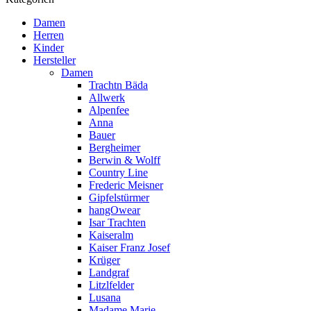
Damen
Herren
Kinder
Hersteller
Damen
Trachtn Bäda
Allwerk
Alpenfee
Anna
Bauer
Bergheimer
Berwin & Wolff
Country Line
Frederic Meisner
Gipfelstürmer
hangOwear
Isar Trachten
Kaiseralm
Kaiser Franz Josef
Krüger
Landgraf
Litzlfelder
Lusana
Madame Marie