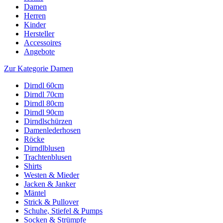
Damen
Herren
Kinder
Hersteller
Accessoires
Angebote
Zur Kategorie Damen
Dirndl 60cm
Dirndl 70cm
Dirndl 80cm
Dirndl 90cm
Dirndlschürzen
Damenlederhosen
Röcke
Dirndlblusen
Trachtenblusen
Shirts
Westen & Mieder
Jacken & Janker
Mäntel
Strick & Pullover
Schuhe, Stiefel & Pumps
Socken & Strümpfe