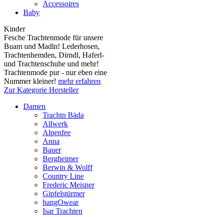
Accessoires
Baby
Kinder
Fesche Trachtenmode für unsere
Buam und Madln! Lederhosen,
Trachtenhemden, Dirndl, Haferl-
und Trachtenschuhe und mehr!
Trachtenmode pur - nur eben eine
Nummer kleiner!
mehr erfahren
Zur Kategorie Hersteller
Damen
Trachtn Bäda
Allwerk
Alpenfee
Anna
Bauer
Bergheimer
Berwin & Wolff
Country Line
Frederic Meisner
Gipfelstürmer
hangOwear
Isar Trachten