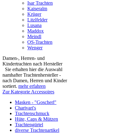
Isar Trachten
Kaiseralm
Krüger
Litzlfelder
Lusana
Maddox
Meindl
OS-Trachten
Wenger
Damen-, Herren- und
Kindertrachten nach Hersteller
Sie erhalten hier die Auswahl
namhafter Trachtenhersteller -
nach Damen, Herren und Kinder
sortiert.
mehr erfahren
Zur Kategorie Accessoires
Masken - "Goscherl"
Charivari's
Trachtenschmuck
Hüte, Caps & Mützen
Trachtengürtel
diverse Trachtenartikel