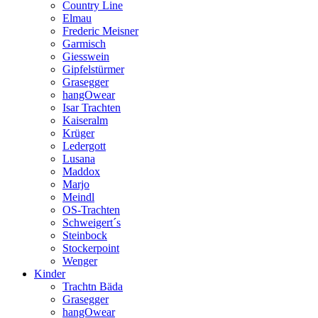
Country Line
Elmau
Frederic Meisner
Garmisch
Giesswein
Gipfelstürmer
Grasegger
hangOwear
Isar Trachten
Kaiseralm
Krüger
Ledergott
Lusana
Maddox
Marjo
Meindl
OS-Trachten
Schweigert´s
Steinbock
Stockerpoint
Wenger
Kinder
Trachtn Bäda
Grasegger
hangOwear