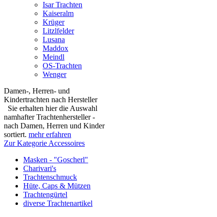
Isar Trachten
Kaiseralm
Krüger
Litzlfelder
Lusana
Maddox
Meindl
OS-Trachten
Wenger
Damen-, Herren- und
Kindertrachten nach Hersteller
Sie erhalten hier die Auswahl
namhafter Trachtenhersteller -
nach Damen, Herren und Kinder
sortiert.
mehr erfahren
Zur Kategorie Accessoires
Masken - "Goscherl"
Charivari's
Trachtenschmuck
Hüte, Caps & Mützen
Trachtengürtel
diverse Trachtenartikel