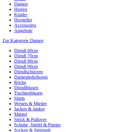
Damen
Herren
Kinder
Hersteller
Accessoires
Angebote
Zur Kategorie Damen
Dirndl 60cm
Dirndl 70cm
Dirndl 80cm
Dirndl 90cm
Dirndlschürzen
Damenlederhosen
Röcke
Dirndlblusen
Trachtenblusen
Shirts
Westen & Mieder
Jacken & Janker
Mäntel
Strick & Pullover
Schuhe, Stiefel & Pumps
Socken & Strümpfe