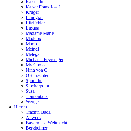
Kaiseralm
Kaiser Franz Josef
Krüger
Landgraf
Litzlfelder
Lusana
Madame Marie
Maddox
Marjo
Meindl
Melega
Michaela Feyrsinger
My Choice
Nina von C.
OS-Trachten
Sportalm
Stockerpoint
Susa
Tramontana
Wenger
Herren
Trachtn Bäda
Allwerk
Bayern is a Weltmacht
Bergheimer