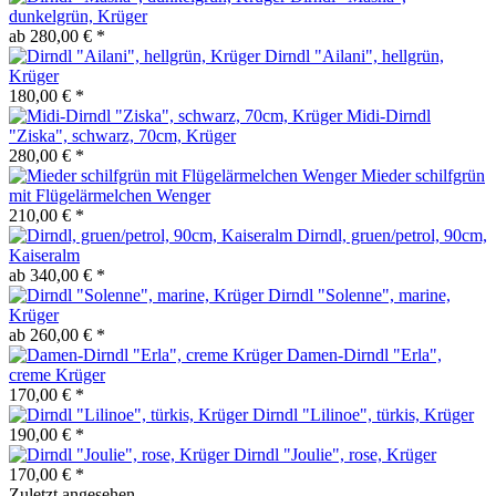
dunkelgrün, Krüger
ab 280,00 € *
Dirndl "Ailani", hellgrün,
Krüger
180,00 € *
Midi-Dirndl
"Ziska", schwarz, 70cm, Krüger
280,00 € *
Mieder schilfgrün
mit Flügelärmelchen Wenger
210,00 € *
Dirndl, gruen/petrol, 90cm,
Kaiseralm
ab 340,00 € *
Dirndl "Solenne", marine,
Krüger
ab 260,00 € *
Damen-Dirndl "Erla",
creme Krüger
170,00 € *
Dirndl "Lilinoe", türkis, Krüger
190,00 € *
Dirndl "Joulie", rose, Krüger
170,00 € *
Zuletzt angesehen