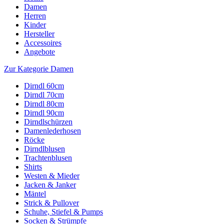
Damen
Herren
Kinder
Hersteller
Accessoires
Angebote
Zur Kategorie Damen
Dirndl 60cm
Dirndl 70cm
Dirndl 80cm
Dirndl 90cm
Dirndlschürzen
Damenlederhosen
Röcke
Dirndlblusen
Trachtenblusen
Shirts
Westen & Mieder
Jacken & Janker
Mäntel
Strick & Pullover
Schuhe, Stiefel & Pumps
Socken & Strümpfe