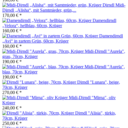
Midi-
Dirndl „Alisha“, mit Samtmieder, grün,...
170,00 € *
Damendirndl
„Velora“, hellblau, 60cm, Krüger
160,00 € *
Damendirndl
„Avi“ in zartem Grün, 60cm, Krüger
160,00 € *
Midi-Dirndl "Aurela",
grau, 70cm, Krüger
190,00 € *
Midi-Dirndl "Aurela",
blau, 70cm, Krüger
190,00 € *
Dirndl "Lunara", beige,
70cm, Krüger
270,00 € *
Midi-Dirndl "Mirna", oliv
Krüger
240,00 € *
Dirndl "Alisia", türkis,
70cm, Krüger
250,00 € *