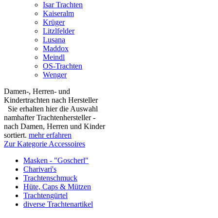
Isar Trachten
Kaiseralm
Krüger
Litzlfelder
Lusana
Maddox
Meindl
OS-Trachten
Wenger
Damen-, Herren- und
Kindertrachten nach Hersteller
Sie erhalten hier die Auswahl
namhafter Trachtenhersteller -
nach Damen, Herren und Kinder
sortiert.
mehr erfahren
Zur Kategorie Accessoires
Masken - "Goscherl"
Charivari's
Trachtenschmuck
Hüte, Caps & Mützen
Trachtengürtel
diverse Trachtenartikel