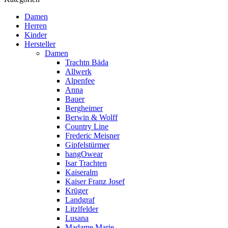
Damen
Herren
Kinder
Hersteller
Damen
Trachtn Bäda
Allwerk
Alpenfee
Anna
Bauer
Bergheimer
Berwin & Wolff
Country Line
Frederic Meisner
Gipfelstürmer
hangOwear
Isar Trachten
Kaiseralm
Kaiser Franz Josef
Krüger
Landgraf
Litzlfelder
Lusana
Madame Marie