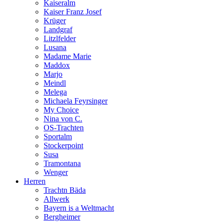
Kaiseralm
Kaiser Franz Josef
Krüger
Landgraf
Litzlfelder
Lusana
Madame Marie
Maddox
Marjo
Meindl
Melega
Michaela Feyrsinger
My Choice
Nina von C.
OS-Trachten
Sportalm
Stockerpoint
Susa
Tramontana
Wenger
Herren
Trachtn Bäda
Allwerk
Bayern is a Weltmacht
Bergheimer