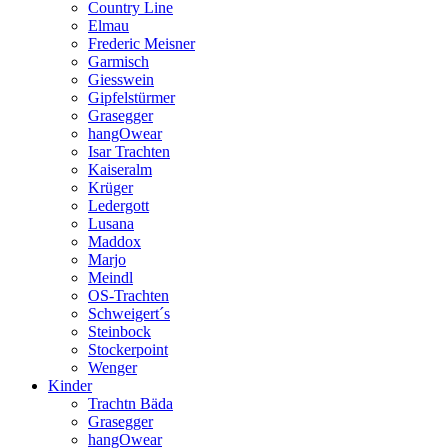
Country Line
Elmau
Frederic Meisner
Garmisch
Giesswein
Gipfelstürmer
Grasegger
hangOwear
Isar Trachten
Kaiseralm
Krüger
Ledergott
Lusana
Maddox
Marjo
Meindl
OS-Trachten
Schweigert´s
Steinbock
Stockerpoint
Wenger
Kinder
Trachtn Bäda
Grasegger
hangOwear