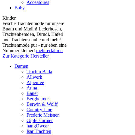
Accessoires
Baby
Kinder
Fesche Trachtenmode für unsere
Buam und Madln! Lederhosen,
Trachtenhemden, Dirndl, Haferl-
und Trachtenschuhe und mehr!
Trachtenmode pur - nur eben eine
Nummer kleiner!
mehr erfahren
Zur Kategorie Hersteller
Damen
Trachtn Bäda
Allwerk
Alpenfee
Anna
Bauer
Bergheimer
Berwin & Wolff
Country Line
Frederic Meisner
Gipfelstürmer
hangOwear
Isar Trachten