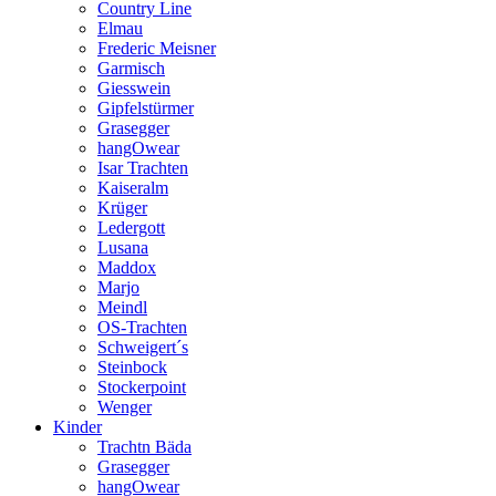
Country Line
Elmau
Frederic Meisner
Garmisch
Giesswein
Gipfelstürmer
Grasegger
hangOwear
Isar Trachten
Kaiseralm
Krüger
Ledergott
Lusana
Maddox
Marjo
Meindl
OS-Trachten
Schweigert´s
Steinbock
Stockerpoint
Wenger
Kinder
Trachtn Bäda
Grasegger
hangOwear