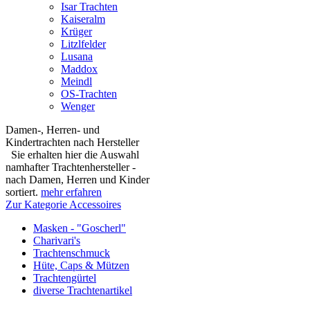
Isar Trachten
Kaiseralm
Krüger
Litzlfelder
Lusana
Maddox
Meindl
OS-Trachten
Wenger
Damen-, Herren- und
Kindertrachten nach Hersteller
Sie erhalten hier die Auswahl
namhafter Trachtenhersteller -
nach Damen, Herren und Kinder
sortiert.
mehr erfahren
Zur Kategorie Accessoires
Masken - "Goscherl"
Charivari's
Trachtenschmuck
Hüte, Caps & Mützen
Trachtengürtel
diverse Trachtenartikel