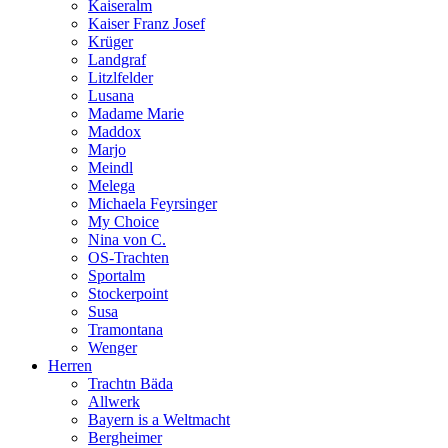
Kaiseralm
Kaiser Franz Josef
Krüger
Landgraf
Litzlfelder
Lusana
Madame Marie
Maddox
Marjo
Meindl
Melega
Michaela Feyrsinger
My Choice
Nina von C.
OS-Trachten
Sportalm
Stockerpoint
Susa
Tramontana
Wenger
Herren
Trachtn Bäda
Allwerk
Bayern is a Weltmacht
Bergheimer