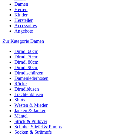
Damen
Herren
Kinder
Hersteller
Accessoires
Angebote
Zur Kategorie Damen
Dirndl 60cm
Dirndl 70cm
Dirndl 80cm
Dirndl 90cm
Dirndlschürzen
Damenlederhosen
Röcke
Dirndlblusen
Trachtenblusen
Shirts
Westen & Mieder
Jacken & Janker
Mäntel
Strick & Pullover
Schuhe, Stiefel & Pumps
Socken & Strümpfe