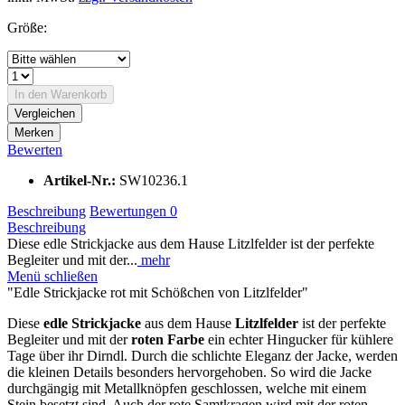
Größe:
In den
Warenkorb
Vergleichen
Merken
Bewerten
Artikel-Nr.:
SW10236.1
Beschreibung
Bewertungen
0
Beschreibung
Diese edle Strickjacke aus dem Hause Litzlfelder ist der perfekte
Begleiter und mit der...
mehr
Menü schließen
"Edle Strickjacke rot mit Schößchen von Litzlfelder"
Diese
edle Strickjacke
aus dem Hause
Litzlfelder
ist der perfekte
Begleiter und mit der
roten Farbe
ein echter Hingucker für kühlere
Tage über ihr Dirndl. Durch die schlichte Eleganz der Jacke, werden
die kleinen Details besonders hervorgehoben. So wird die Jacke
durchgängig mit Metallknöpfen geschlossen, welche mit einem
Stein besetzt sind. Auch der rote Samtkragen wird mit der roten