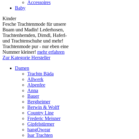
Accessoires
Baby
Kinder
Fesche Trachtenmode für unsere
Buam und Madln! Lederhosen,
Trachtenhemden, Dirndl, Haferl-
und Trachtenschuhe und mehr!
Trachtenmode pur - nur eben eine
Nummer kleiner!
mehr erfahren
Zur Kategorie Hersteller
Damen
Trachtn Bäda
Allwerk
Alpenfee
Anna
Bauer
Bergheimer
Berwin & Wolff
Country Line
Frederic Meisner
Gipfelstürmer
hangOwear
Isar Trachten