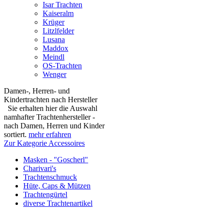
Isar Trachten
Kaiseralm
Krüger
Litzlfelder
Lusana
Maddox
Meindl
OS-Trachten
Wenger
Damen-, Herren- und
Kindertrachten nach Hersteller
Sie erhalten hier die Auswahl
namhafter Trachtenhersteller -
nach Damen, Herren und Kinder
sortiert.
mehr erfahren
Zur Kategorie Accessoires
Masken - "Goscherl"
Charivari's
Trachtenschmuck
Hüte, Caps & Mützen
Trachtengürtel
diverse Trachtenartikel