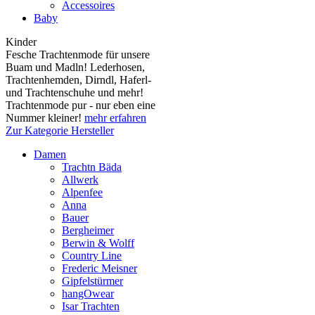
Accessoires
Baby
Kinder
Fesche Trachtenmode für unsere
Buam und Madln! Lederhosen,
Trachtenhemden, Dirndl, Haferl-
und Trachtenschuhe und mehr!
Trachtenmode pur - nur eben eine
Nummer kleiner!
mehr erfahren
Zur Kategorie Hersteller
Damen
Trachtn Bäda
Allwerk
Alpenfee
Anna
Bauer
Bergheimer
Berwin & Wolff
Country Line
Frederic Meisner
Gipfelstürmer
hangOwear
Isar Trachten