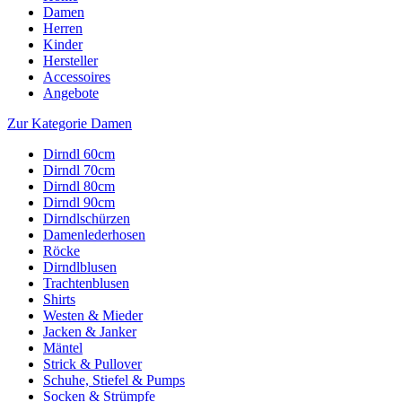
Damen
Herren
Kinder
Hersteller
Accessoires
Angebote
Zur Kategorie Damen
Dirndl 60cm
Dirndl 70cm
Dirndl 80cm
Dirndl 90cm
Dirndlschürzen
Damenlederhosen
Röcke
Dirndlblusen
Trachtenblusen
Shirts
Westen & Mieder
Jacken & Janker
Mäntel
Strick & Pullover
Schuhe, Stiefel & Pumps
Socken & Strümpfe