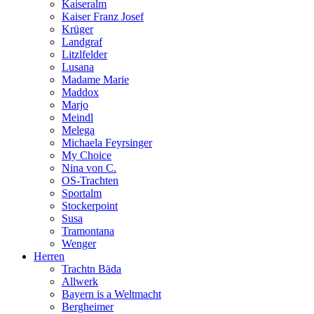
Kaiseralm
Kaiser Franz Josef
Krüger
Landgraf
Litzlfelder
Lusana
Madame Marie
Maddox
Marjo
Meindl
Melega
Michaela Feyrsinger
My Choice
Nina von C.
OS-Trachten
Sportalm
Stockerpoint
Susa
Tramontana
Wenger
Herren
Trachtn Bäda
Allwerk
Bayern is a Weltmacht
Bergheimer