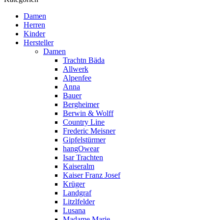
Damen
Herren
Kinder
Hersteller
Damen
Trachtn Bäda
Allwerk
Alpenfee
Anna
Bauer
Bergheimer
Berwin & Wolff
Country Line
Frederic Meisner
Gipfelstürmer
hangOwear
Isar Trachten
Kaiseralm
Kaiser Franz Josef
Krüger
Landgraf
Litzlfelder
Lusana
Madame Marie