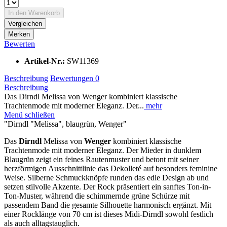
In den
Warenkorb
Vergleichen
Merken
Bewerten
Artikel-Nr.:
SW11369
Beschreibung
Bewertungen
0
Beschreibung
Das Dirndl Melissa von Wenger kombiniert klassische
Trachtenmode mit moderner Eleganz. Der...
mehr
Menü schließen
"Dirndl "Melissa", blaugrün, Wenger"
Das
Dirndl
Melissa von
Wenger
kombiniert klassische
Trachtenmode mit moderner Eleganz. Der Mieder in dunklem
Blaugrün zeigt ein feines Rautenmuster und betont mit seiner
herzförmigen Ausschnittlinie das Dekolleté auf besonders feminine
Weise. Silberne Schmuckknöpfe runden das edle Design ab und
setzen stilvolle Akzente. Der Rock präsentiert ein sanftes Ton-in-
Ton-Muster, während die schimmernde grüne Schürze mit
passendem Band die gesamte Silhouette harmonisch ergänzt. Mit
einer Rocklänge von 70 cm ist dieses Midi-Dirndl sowohl festlich
als auch alltagstauglich.