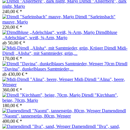
Dirndl "Angerberg", dark
night, Marjo
240,00 € *
Dirndl "Sarleinsbach"
mauve, Marjo
220,00 € *
Dirndlbluse
„Adelschlag“, weiß, ¾-Arm, Marjo
ab 50,00 € *
Midi-
Dirndl „Alisha“, mit Samtmieder, grün,...
170,00 € *
Dirndl
"Davina", dunkelblaues Samtmieder,...
ab 430,00 € *
Midi-Dirndl "Alina", beere,
Wenger
360,00 € *
Dirndl "Kirchham",
beige, 70cm, Marjo
180,00 € *
Damendirndl
"Naomi", tannengrün, 80cm, Wenger
400,00 € *
Damendirndl "Ilva", sand,