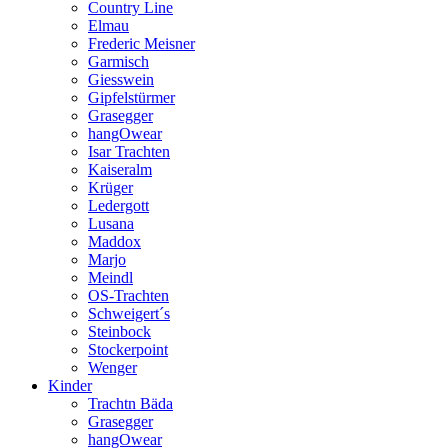
Country Line
Elmau
Frederic Meisner
Garmisch
Giesswein
Gipfelstürmer
Grasegger
hangOwear
Isar Trachten
Kaiseralm
Krüger
Ledergott
Lusana
Maddox
Marjo
Meindl
OS-Trachten
Schweigert´s
Steinbock
Stockerpoint
Wenger
Kinder
Trachtn Bäda
Grasegger
hangOwear