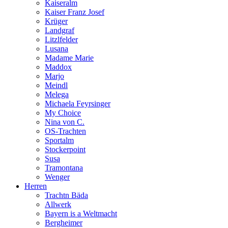
Kaiseralm
Kaiser Franz Josef
Krüger
Landgraf
Litzlfelder
Lusana
Madame Marie
Maddox
Marjo
Meindl
Melega
Michaela Feyrsinger
My Choice
Nina von C.
OS-Trachten
Sportalm
Stockerpoint
Susa
Tramontana
Wenger
Herren
Trachtn Bäda
Allwerk
Bayern is a Weltmacht
Bergheimer