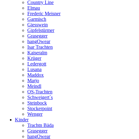
Country Line
Elmau
Frederic Meisner
Garmisch
Giesswein
Gipfelstürmer
Grasegger
hangOwear
Isar Trachten
Kaiseralm
Krüger
Ledergott
Lusana
Maddox
Marjo
Meindl
OS-Trachten
Schweigert´s
Steinbock
Stockerpoint
Wenger
Kinder
Trachtn Bäda
Grasegger
hangOwear