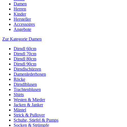
Damen
Herren
Kinder
Hersteller
Accessoires
Angebote
Zur Kategorie Damen
Dirndl 60cm
Dirndl 70cm
Dirndl 80cm
Dirndl 90cm
Dirndlschürzen
Damenlederhosen
Röcke
Dirndlblusen
Trachtenblusen
Shirts
Westen & Mieder
Jacken & Janker
Mäntel
Strick & Pullover
Schuhe, Stiefel & Pumps
Socken & Strümpfe