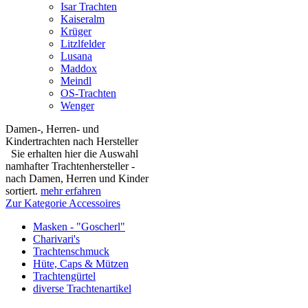
Isar Trachten
Kaiseralm
Krüger
Litzlfelder
Lusana
Maddox
Meindl
OS-Trachten
Wenger
Damen-, Herren- und
Kindertrachten nach Hersteller
Sie erhalten hier die Auswahl
namhafter Trachtenhersteller -
nach Damen, Herren und Kinder
sortiert.
mehr erfahren
Zur Kategorie Accessoires
Masken - "Goscherl"
Charivari's
Trachtenschmuck
Hüte, Caps & Mützen
Trachtengürtel
diverse Trachtenartikel