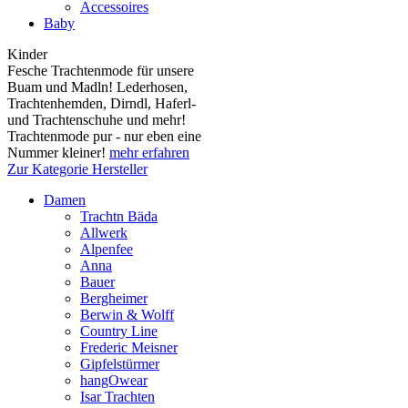
Accessoires
Baby
Kinder
Fesche Trachtenmode für unsere
Buam und Madln! Lederhosen,
Trachtenhemden, Dirndl, Haferl-
und Trachtenschuhe und mehr!
Trachtenmode pur - nur eben eine
Nummer kleiner!
mehr erfahren
Zur Kategorie Hersteller
Damen
Trachtn Bäda
Allwerk
Alpenfee
Anna
Bauer
Bergheimer
Berwin & Wolff
Country Line
Frederic Meisner
Gipfelstürmer
hangOwear
Isar Trachten