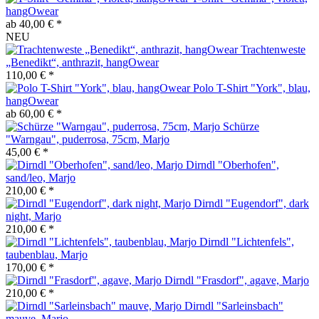
hangOwear
ab 40,00 € *
NEU
Trachtenweste
„Benedikt“, anthrazit, hangOwear
110,00 € *
Polo T-Shirt "York", blau,
hangOwear
ab 60,00 € *
Schürze
"Warngau", puderrosa, 75cm, Marjo
45,00 € *
Dirndl "Oberhofen",
sand/leo, Marjo
210,00 € *
Dirndl "Eugendorf", dark
night, Marjo
210,00 € *
Dirndl "Lichtenfels",
taubenblau, Marjo
170,00 € *
Dirndl "Frasdorf", agave, Marjo
210,00 € *
Dirndl "Sarleinsbach"
mauve, Marjo