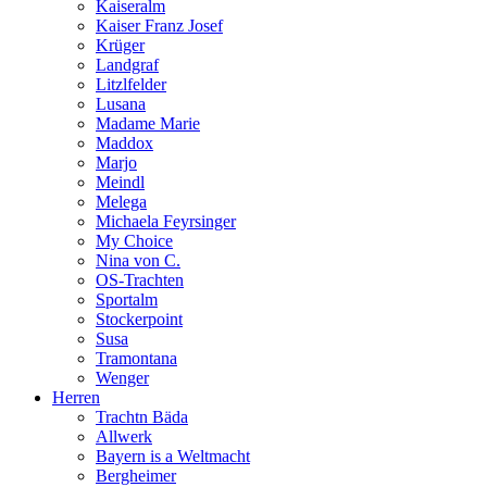
Kaiseralm
Kaiser Franz Josef
Krüger
Landgraf
Litzlfelder
Lusana
Madame Marie
Maddox
Marjo
Meindl
Melega
Michaela Feyrsinger
My Choice
Nina von C.
OS-Trachten
Sportalm
Stockerpoint
Susa
Tramontana
Wenger
Herren
Trachtn Bäda
Allwerk
Bayern is a Weltmacht
Bergheimer