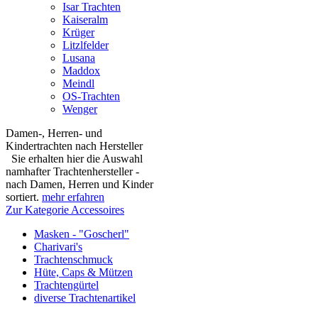
Isar Trachten
Kaiseralm
Krüger
Litzlfelder
Lusana
Maddox
Meindl
OS-Trachten
Wenger
Damen-, Herren- und
Kindertrachten nach Hersteller
Sie erhalten hier die Auswahl
namhafter Trachtenhersteller -
nach Damen, Herren und Kinder
sortiert.
mehr erfahren
Zur Kategorie Accessoires
Masken - "Goscherl"
Charivari's
Trachtenschmuck
Hüte, Caps & Mützen
Trachtengürtel
diverse Trachtenartikel