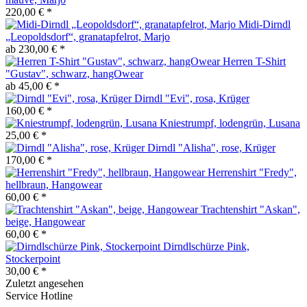
220,00 € *
Midi-Dirndl
„Leopoldsdorf“, granatapfelrot, Marjo
ab 230,00 € *
Herren T-Shirt
"Gustav", schwarz, hangOwear
ab 45,00 € *
Dirndl "Evi", rosa, Krüger
160,00 € *
Kniestrumpf, lodengrün, Lusana
25,00 € *
Dirndl "Alisha", rose, Krüger
170,00 € *
Herrenshirt "Fredy",
hellbraun, Hangowear
60,00 € *
Trachtenshirt "Askan",
beige, Hangowear
60,00 € *
Dirndlschürze Pink,
Stockerpoint
30,00 € *
Zuletzt angesehen
Service Hotline