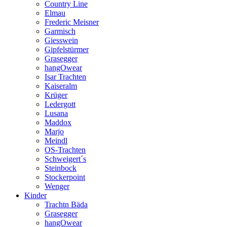
Country Line
Elmau
Frederic Meisner
Garmisch
Giesswein
Gipfelstürmer
Grasegger
hangOwear
Isar Trachten
Kaiseralm
Krüger
Ledergott
Lusana
Maddox
Marjo
Meindl
OS-Trachten
Schweigert´s
Steinbock
Stockerpoint
Wenger
Kinder
Trachtn Bäda
Grasegger
hangOwear