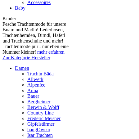
Accessoires
Baby
Kinder
Fesche Trachtenmode für unsere
Buam und Madln! Lederhosen,
Trachtenhemden, Dirndl, Haferl-
und Trachtenschuhe und mehr!
Trachtenmode pur - nur eben eine
Nummer kleiner!
mehr erfahren
Zur Kategorie Hersteller
Damen
Trachtn Bäda
Allwerk
Alpenfee
Anna
Bauer
Bergheimer
Berwin & Wolff
Country Line
Frederic Meisner
Gipfelstürmer
hangOwear
Isar Trachten