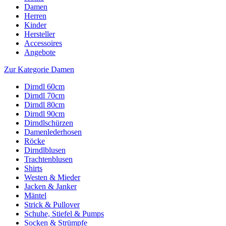
Damen
Herren
Kinder
Hersteller
Accessoires
Angebote
Zur Kategorie Damen
Dirndl 60cm
Dirndl 70cm
Dirndl 80cm
Dirndl 90cm
Dirndlschürzen
Damenlederhosen
Röcke
Dirndlblusen
Trachtenblusen
Shirts
Westen & Mieder
Jacken & Janker
Mäntel
Strick & Pullover
Schuhe, Stiefel & Pumps
Socken & Strümpfe